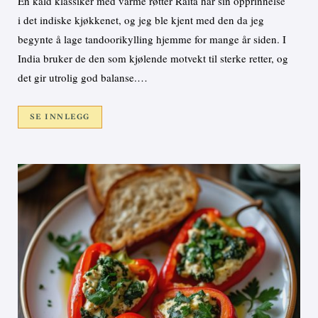
En kald klassiker med varme røtter Raita har sin opprinnelse
i det indiske kjøkkenet, og jeg ble kjent med den da jeg
begynte å lage tandoorikylling hjemme for mange år siden. I
India bruker de den som kjølende motvekt til sterke retter, og
det gir utrolig god balanse.…
SE INNLEGG