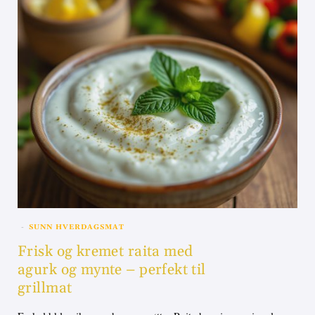
SUNN HVERDAGSMAT
Frisk og kremet raita med
agurk og mynte – perfekt til
grillmat