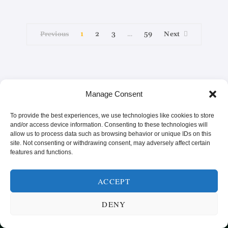
Previous
1
2
3
59
Next
…
Manage Consent
To provide the best experiences, we use technologies like cookies to store
and/or access device information. Consenting to these technologies will
allow us to process data such as browsing behavior or unique IDs on this
site. Not consenting or withdrawing consent, may adversely affect certain
features and functions.
SUNN MAT FRA HELE VERDEN
ACCEPT
KATEGORIER
SMARTE MATVALG
OM
POPULÆRE OPPSKRIFTER
DENY
FROKOST