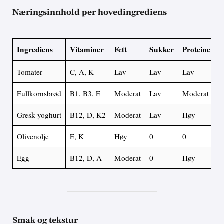
Næringsinnhold per hovedingrediens
Ingrediens
Vitaminer
Fett
Sukker
Proteiner
Tomater
C, A, K
Lav
Lav
Lav
Fullkornsbrød
B1, B3, E
Moderat
Lav
Moderat
Gresk yoghurt
B12, D, K2
Moderat
Lav
Høy
Olivenolje
E, K
Høy
0
0
Egg
B12, D, A
Moderat
0
Høy
Smak og tekstur