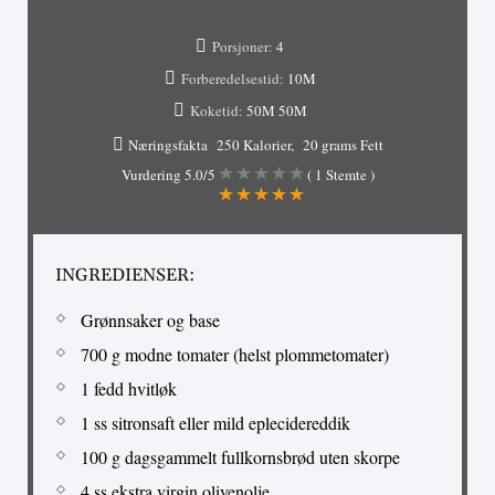
Porsjoner:
4
Forberedelsestid:
10M
Koketid:
50M
50M
Næringsfakta
250 Kalorier
20 grams Fett
Vurdering
5.0
/5
(
1
Stemte )
INGREDIENSER:
Grønnsaker og base
700 g modne tomater (helst plommetomater)
1 fedd hvitløk
1 ss sitronsaft eller mild eplecidereddik
100 g dagsgammelt fullkornsbrød uten skorpe
4 ss ekstra virgin olivenolje