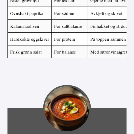
Ristet grovbrød
For tekstur
Gjerne med litt hvitløk
Ovnsbakt paprika
For sødme
Avkjølt og skivet
Kalamataoliven
For saltbalanse
Finhakket og strødd ov
Hardkokte eggskiver
For protein
På toppen sammen med
Frisk grønn salat
For balanse
Med sitronvinaigrette