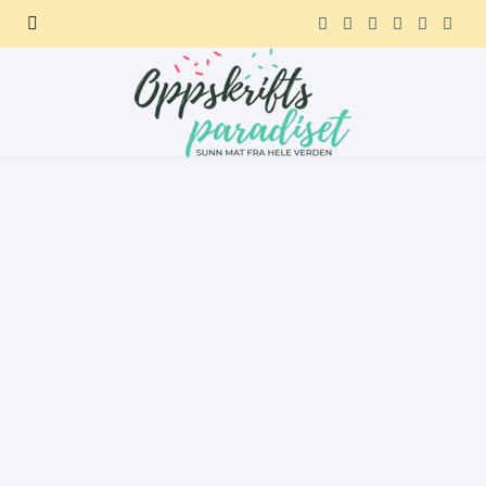
F
X
I
P
R
T
a
(
n
i
e
e
c
T
s
n
d
l
e
w
t
t
d
e
b
i
a
e
i
g
o
t
g
r
t
r
o
t
r
e
a
k
e
a
s
m
r
m
t
)