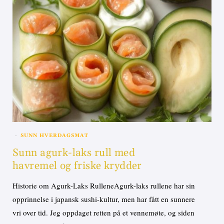
SUNN HVERDAGSMAT
Sunn agurk-laks rull med
havremel og friske krydder
Historie om Agurk-Laks RulleneAgurk-laks rullene har sin
opprinnelse i japansk sushi-kultur, men har fått en sunnere
vri over tid. Jeg oppdaget retten på et vennemøte, og siden