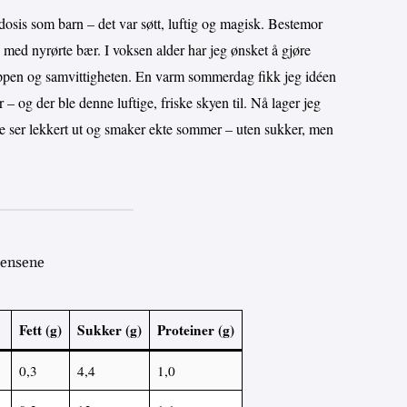
dosis som barn – det var søtt, luftig og magisk. Bestemor
n med nyrørte bær. I voksen alder har jeg ønsket å gjøre
 kroppen og samvittigheten. En varm sommerdag fikk jeg idéen
og der ble denne luftige, friske skyen til. Nå lager jeg
de ser lekkert ut og smaker ekte sommer – uten sukker, men
iensene
Fett (g)
Sukker (g)
Proteiner (g)
0,3
4,4
1,0