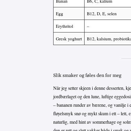
Banan
B6, C, kalium
Egg
B12, D, E, selen
Erythritol
–
Gresk yoghurt
B12, kalsium, probiotik
Slik smaker og føles den for meg
Når jeg setter skjeen i denne desserten, kj
jordbærlaget og den lune, luftige eggedos
– bananen runder av bærene, og vanilje i
fløyelsmyk snø og mykt skum i ett – lett, e
naturlig, med hint av sommerhage og solm
den er rett og slett vakker både i smak og 