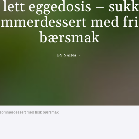
lett eggedosis – sukk
ommerdessert med fri
bærsmak
BY
NAINA
ri sommerdessert med frisk bærsmak