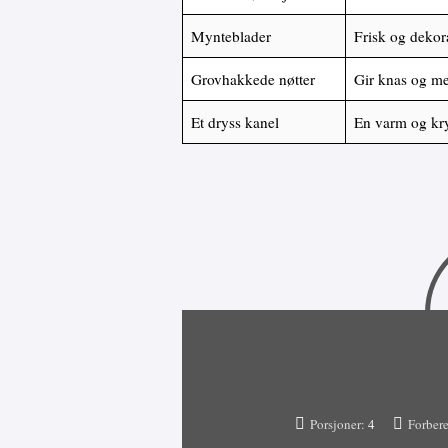
Mynteblader
Frisk og dekor
Grovhakkede nøtter
Gir knas og met
Et dryss kanel
En varm og kry
Porsjoner:
4
Forbere