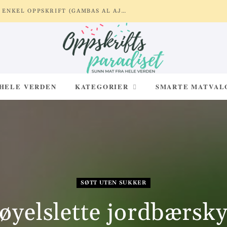
REKER MED HVITLØK OG SITRON – ENKEL OPPSKRIFT (GAMBAS AL AJILLO)
 HELE VERDEN
KATEGORIER
SMARTE MATVAL
SØTT UTEN SUKKER
øyelslette jordbærsk