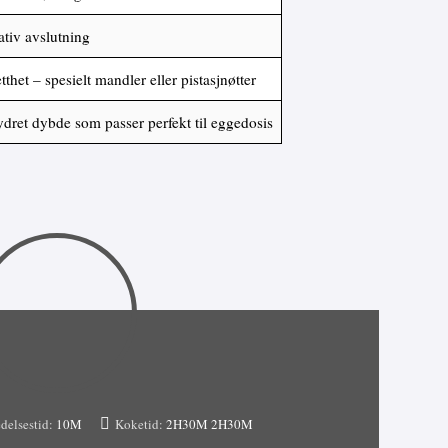
ativ avslutning
thet – spesielt mandler eller pistasjnøtter
dret dybde som passer perfekt til eggedosis
delsestid:
10M
Koketid:
2H30M
2H30M