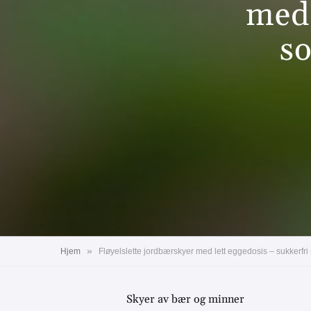
med 
s
»
Hjem
Fløyelslette jordbærskyer med lett eggedosis – sukkerf
Skyer av bær og minner