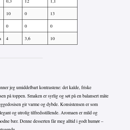
0,3
12
1,1
10
0
13
0
0
0
a
4
3,6
10
enner jeg umiddelbart kontrastene: det kalde, friske
isen på toppen. Smaken er syrlig og søt på en balansert måte
 eggedosisen gir varme og dybde. Konsistensen er som
legant og utrolig tilfredsstillende. Aromaen er mild og
odne bær. Denne desserten får meg alltid i godt humør –
utseende.