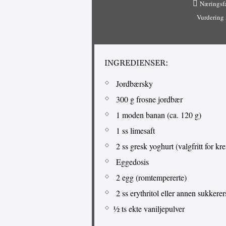
Næringsf
Vurdering
INGREDIENSER:
Jordbærsky
300 g frosne jordbær
1 moden banan (ca. 120 g)
1 ss limesaft
2 ss gresk yoghurt (valgfritt for kr
Eggedosis
2 egg (romtempererte)
2 ss erythritol eller annen sukkerer
½ ts ekte vaniljepulver