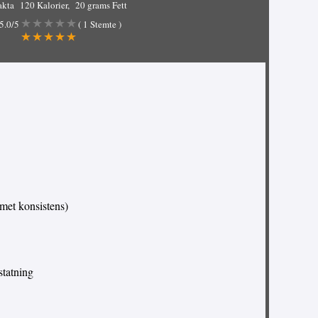
akta
120 Kalorier
20 grams Fett
5.0
/5
(
1
Stemte )
emet konsistens)
statning