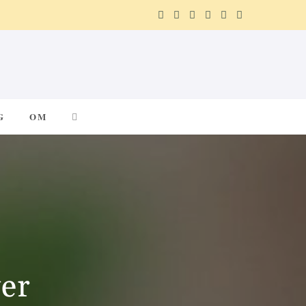
F
X
I
P
R
T
a
(
n
i
e
e
c
T
s
n
d
l
e
w
t
t
d
e
G
OM
b
i
a
e
i
g
o
t
g
r
t
r
o
t
r
e
a
k
e
a
s
m
r
m
t
yer
)