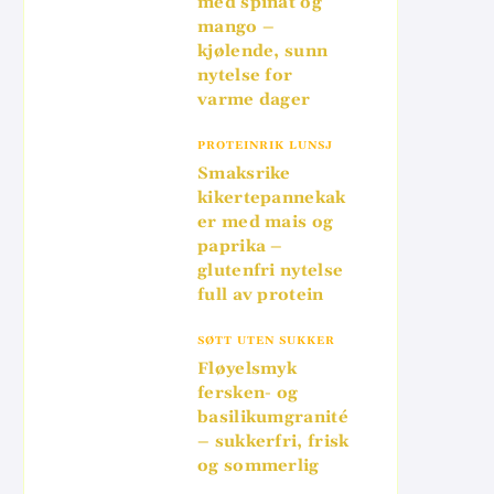
med spinat og
mango –
kjølende, sunn
nytelse for
varme dager
PROTEINRIK LUNSJ
Smaksrike
kikertepannekak
er med mais og
paprika –
glutenfri nytelse
full av protein
SØTT UTEN SUKKER
Fløyelsmyk
fersken- og
basilikumgranité
– sukkerfri, frisk
og sommerlig