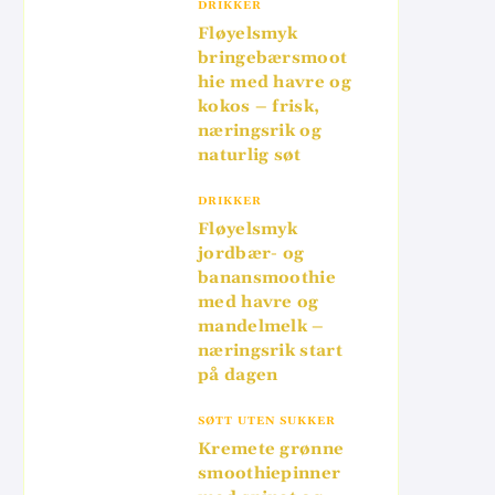
DRIKKER
Fløyelsmyk
bringebærsmoot
hie med havre og
kokos – frisk,
næringsrik og
naturlig søt
DRIKKER
Fløyelsmyk
jordbær- og
banansmoothie
med havre og
mandelmelk –
næringsrik start
på dagen
SØTT UTEN SUKKER
Kremete grønne
smoothiepinner