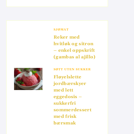
SJØMAT
Reker med
hvitløk og sitron
– enkel oppskrift
(gambas al ajillo)
SØTT UTEN SUKKER
Fløyelslette
jordbærskyer
med lett
eggedosis –
sukkerfri
sommerdessert
med frisk
bærsmak