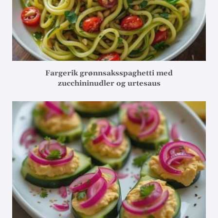
Fargerik grønnsaksspaghetti med
zucchininudler og urtesaus