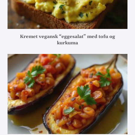
Kremet vegansk “eggesalat” med tofu og
kurkuma