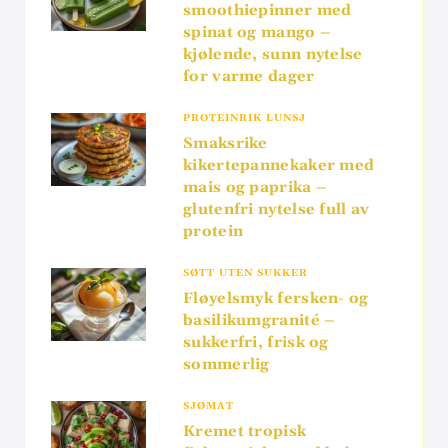
smoothiepinner med
spinat og mango –
kjølende, sunn nytelse
for varme dager
PROTEINRIK LUNSJ
Smaksrike
kikertepannekaker med
mais og paprika –
glutenfri nytelse full av
protein
SØTT UTEN SUKKER
Fløyelsmyk fersken- og
basilikumgranité –
sukkerfri, frisk og
sommerlig
SJØMAT
Kremet tropisk