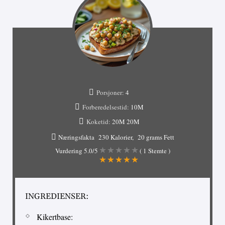
Porsjoner:
4
Forberedelsestid:
10M
Koketid:
20M
20M
Næringsfakta
230 Kalorier
20 grams Fett
Vurdering
5.0
/5
(
1
Stemte )
INGREDIENSER:
Kikertbase: