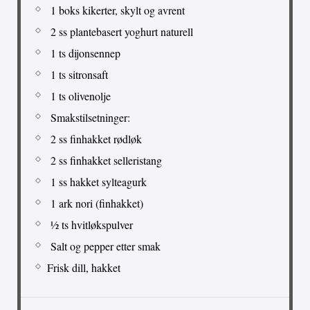
1 boks kikerter, skylt og avrent
2 ss plantebasert yoghurt naturell
1 ts dijonsennep
1 ts sitronsaft
1 ts olivenolje
Smakstilsetninger:
2 ss finhakket rødløk
2 ss finhakket selleristang
1 ss hakket sylteagurk
1 ark nori (finhakket)
½ ts hvitløkspulver
Salt og pepper etter smak
Frisk dill, hakket