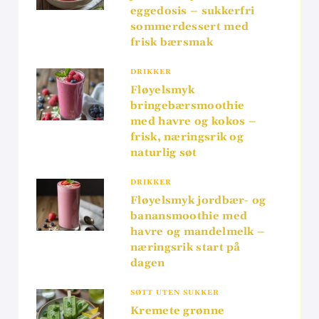
eggedosis – sukkerfri
sommerdessert med
frisk bærsmak
DRIKKER
Fløyelsmyk
bringebærsmoothie
med havre og kokos –
frisk, næringsrik og
naturlig søt
DRIKKER
Fløyelsmyk jordbær- og
banansmoothie med
havre og mandelmelk –
næringsrik start på
dagen
SØTT UTEN SUKKER
Kremete grønne