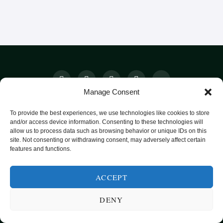
Manage Consent
SUNN MAT FRA HELE VERDEN
To provide the best experiences, we use technologies like cookies to store
and/or access device information. Consenting to these technologies will
KATEGORIER
SMARTE MATVALG
OM
allow us to process data such as browsing behavior or unique IDs on this
site. Not consenting or withdrawing consent, may adversely affect certain
POPULÆRE OPPSKRIFTER
features and functions.
FROKOST
HOVEDRETTER
ACCEPT
PASTA
DENY
SUPPER