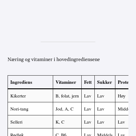
Næring og vitaminer i hovedingrediensene
Ingrediens
Vitaminer
Fett
Sukker
Proteine
Kikerter
B, folat, jern
Lav
Lav
Høy
Nori-tang
Jod, A, C
Lav
Lav
Middels
Selleri
K, C
Lav
Lav
Lav
Rødløk
C, B6
Lav
Middels
Lav