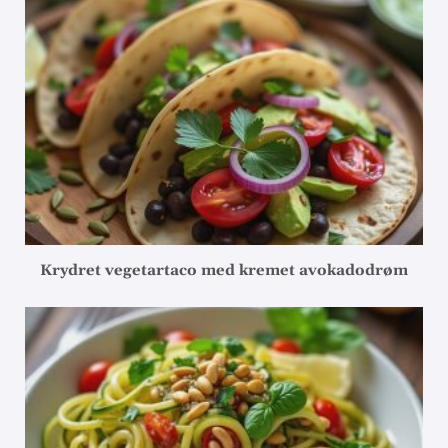
Krydret vegetartaco med kremet avokadodrøm