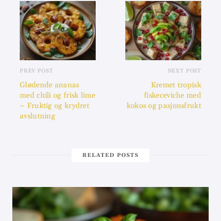
PREV POST
NEXT POST
Glødende ananas
Kremet tropisk
med chili og frisk lime
fiskeceviche med
– Fruktig og krydret
kokos og pasjonsfrukt
avslutning
RELATED POSTS