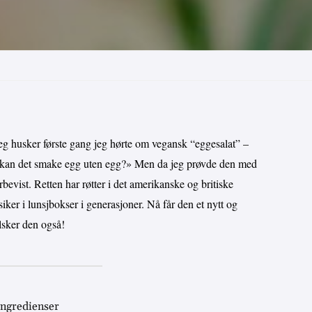
Jeg husker første gang jeg hørte om vegansk “eggesalat” –
den kan det smake egg uten egg?» Men da jeg prøvde den med
rbevist. Retten har røtter i det amerikanske og britiske
iker i lunsjbokser i generasjoner. Nå får den et nytt og
elsker den også!
ingredienser