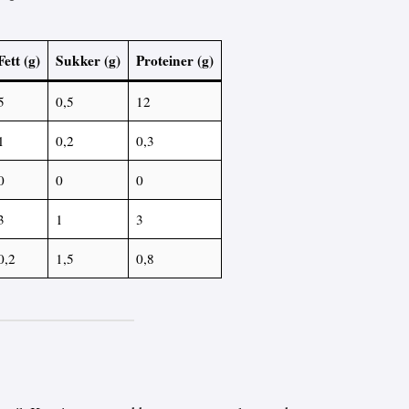
Fett (g)
Sukker (g)
Proteiner (g)
5
0,5
12
1
0,2
0,3
0
0
0
3
1
3
0,2
1,5
0,8