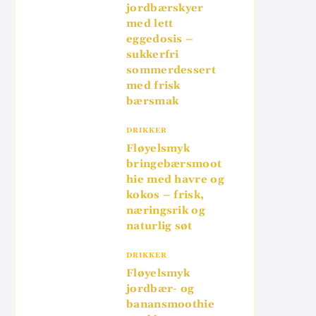
jordbærskyer
med lett
eggedosis –
sukkerfri
sommerdessert
med frisk
bærsmak
DRIKKER
Fløyelsmyk
bringebærsmoot
hie med havre og
kokos – frisk,
næringsrik og
naturlig søt
DRIKKER
Fløyelsmyk
jordbær- og
banansmoothie