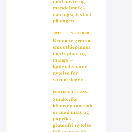
med havre og
mandelmelk –
næringsrik start
på dagen
SØTT UTEN SUKKER
Kremete grønne
smoothiepinner
med spinat og
mango –
kjølende, sunn
nytelse for
varme dager
PROTEINRIK LUNSJ
Smaksrike
kikertepannekak
er med mais og
paprika –
glutenfri nytelse
full av protein