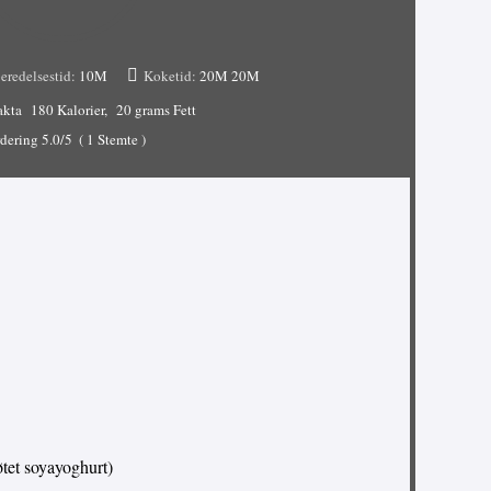
eredelsestid:
10M
Koketid:
20M
20M
akta
180 Kalorier
20 grams Fett
dering
5.0
/5
(
1
Stemte )
øtet soyayoghurt)