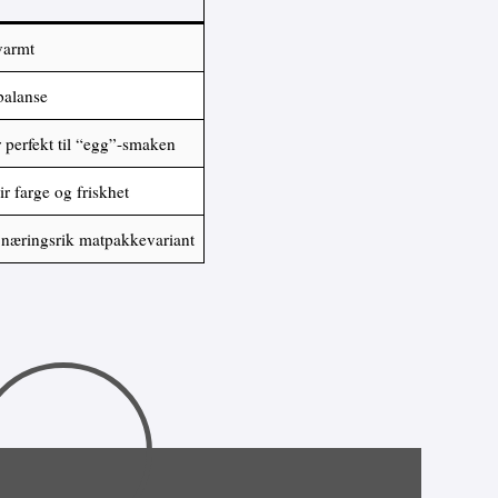
 varmt
 balanse
 perfekt til “egg”-smaken
ir farge og friskhet
 næringsrik matpakkevariant