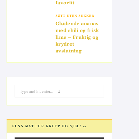
favoritt
SØTT UTEN SUKKER
Glødende ananas
med chili og frisk
lime – Fruktig og
krydret
avslutning
Search
for:
SUNN MAT FOR KROPP OG SJEL! 🥗