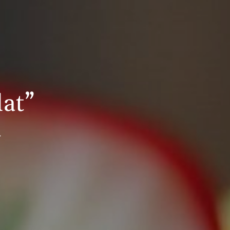
lat”
a