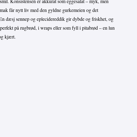
lite smil. Konsistensen er akkurat som eggesalat – myk, men
smak får nytt liv med den gyldne gurkemeien og det
t. En dæsj sennep og eplecidereddik gir dybde og friskhet, og
perfekt på rugbrød, i wraps eller som fyll i pitabrød – en lun
og kjært.