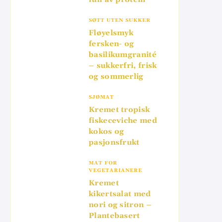
SØTT UTEN SUKKER
Fløyelsmyk
fersken- og
basilikumgranité
– sukkerfri, frisk
og sommerlig
SJØMAT
Kremet tropisk
fiskeceviche med
kokos og
pasjonsfrukt
MAT FOR
VEGETARIANERE
Kremet
kikertsalat med
nori og sitron –
Plantebasert