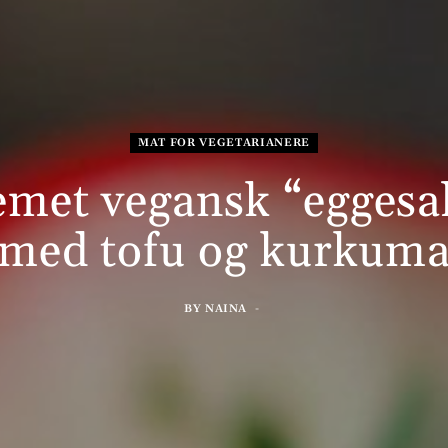
MAT FOR VEGETARIANERE
met vegansk “eggesa
med tofu og kurkum
BY
NAINA