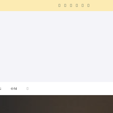
F
X
I
P
R
T
a
(
n
i
e
e
c
T
s
n
d
l
e
w
t
t
d
e
b
i
a
e
i
g
o
t
g
r
t
r
o
t
r
e
a
k
e
a
s
m
G
OM
r
m
t
)