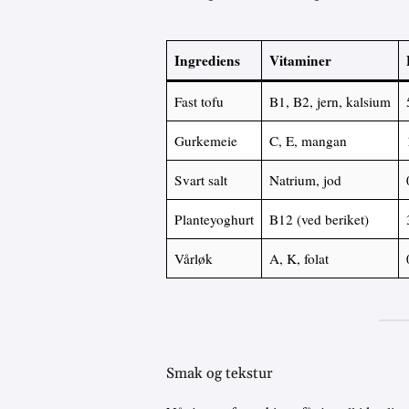
Ingrediens
Vitaminer
Fast tofu
B1, B2, jern, kalsium
Gurkemeie
C, E, mangan
Svart salt
Natrium, jod
Planteyoghurt
B12 (ved beriket)
Vårløk
A, K, folat
Smak og tekstur