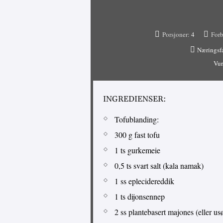
Porsjoner:
4
Forb
Næringsf
Vur
INGREDIENSER:
Tofublanding:
300 g fast tofu
1 ts gurkemeie
0,5 ts svart salt (kala namak)
1 ss eplecidereddik
1 ts dijonsennep
2 ss plantebasert majones (eller us