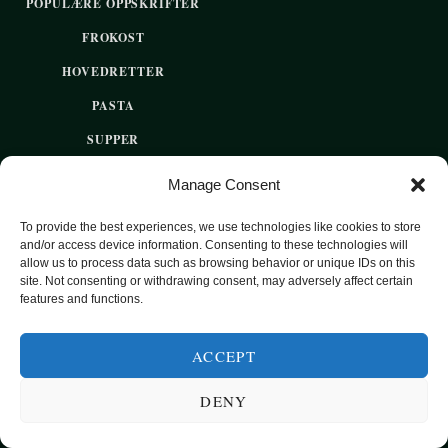
POPULÆRE OPPSKRIFTER
FROKOST
HOVEDRETTER
PASTA
SUPPER
EKSOTISKE SMAKER
Manage Consent
MAT FOR VEGETARIANERE
To provide the best experiences, we use technologies like cookies to store
SUNN HVERDAGSMAT
and/or access device information. Consenting to these technologies will
allow us to process data such as browsing behavior or unique IDs on this
BAKST
site. Not consenting or withdrawing consent, may adversely affect certain
features and functions.
SØTT UTEN SUKKER
ACCEPT
2020 OPPSKRIFTSPARADISET - SUNNE OPPSKRIFTER FOR
DENY
HVER DAG