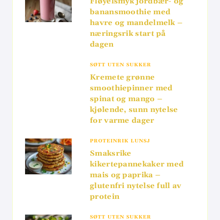
Fløyelsmyk jordbær- og
banansmoothie med
havre og mandelmelk –
næringsrik start på
dagen
SØTT UTEN SUKKER
Kremete grønne
smoothiepinner med
spinat og mango –
kjølende, sunn nytelse
for varme dager
PROTEINRIK LUNSJ
Smaksrike
kikertepannekaker med
mais og paprika –
glutenfri nytelse full av
protein
SØTT UTEN SUKKER