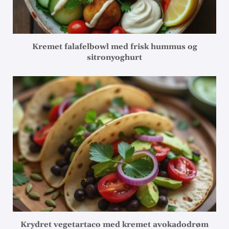
Kremet falafelbowl med frisk hummus og
sitronyoghurt
Krydret vegetartaco med kremet avokadodrøm