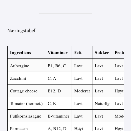
Næringstabell
Ingrediens
Vitaminer
Fett
Sukker
Proteine
Aubergine
B1, B6, C
Lavt
Lavt
Lavt
Zucchini
C, A
Lavt
Lavt
Lavt
Cottage cheese
B12, D
Moderat
Lavt
Høyt
Tomater (hermet.)
C, K
Lavt
Naturlig
Lavt
Fullkornslasagne
B-vitaminer
Lavt
Lavt
Moderat
Parmesan
A, B12, D
Høyt
Lavt
Høyt