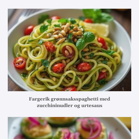
Fargerik grønnsaksspaghetti med
zucchininudler og urtesaus