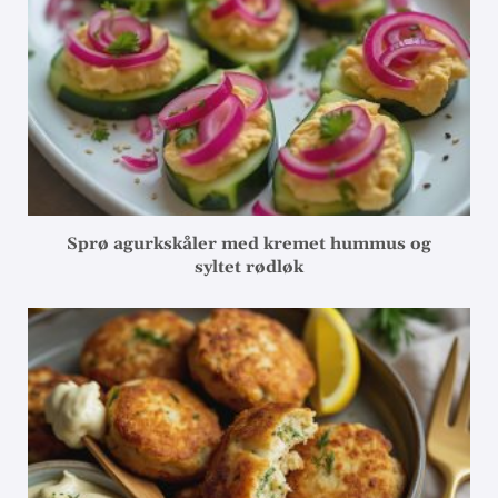
Sprø agurkskåler med kremet hummus og
syltet rødløk