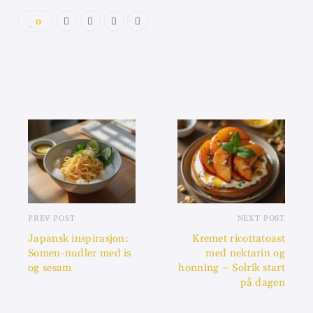
0
PREV POST
NEXT POST
Japansk inspirasjon:
Kremet ricottatoast
Somen-nudler med is
med nektarin og
og sesam
honning – Solrik start
på dagen