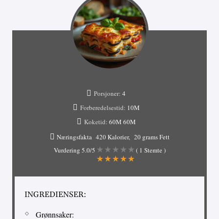
Porsjoner:
4
Forberedelsestid:
10M
Koketid:
60M
60M
Næringsfakta
420 Kalorier
20 grams Fett
Vurdering
5.0
/5
(
1
Stemte )
INGREDIENSER:
Grønnsaker: