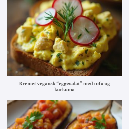
Kremet vegansk “eggesalat” med tofu og
kurkuma