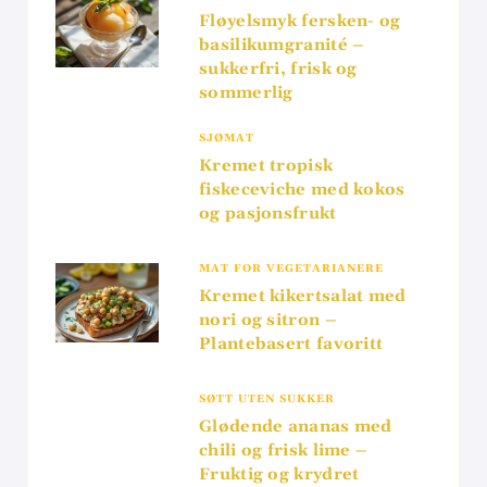
Fløyelsmyk fersken- og
basilikumgranité –
sukkerfri, frisk og
sommerlig
SJØMAT
Kremet tropisk
fiskeceviche med kokos
og pasjonsfrukt
MAT FOR VEGETARIANERE
Kremet kikertsalat med
nori og sitron –
Plantebasert favoritt
SØTT UTEN SUKKER
Glødende ananas med
chili og frisk lime –
Fruktig og krydret