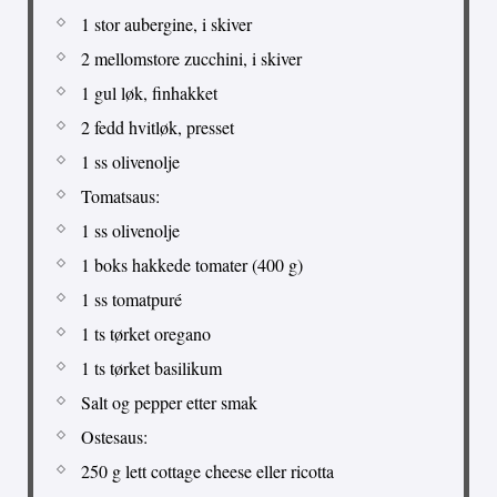
1 stor aubergine, i skiver
2 mellomstore zucchini, i skiver
1 gul løk, finhakket
2 fedd hvitløk, presset
1 ss olivenolje
Tomatsaus:
1 ss olivenolje
1 boks hakkede tomater (400 g)
1 ss tomatpuré
1 ts tørket oregano
1 ts tørket basilikum
Salt og pepper etter smak
Ostesaus:
250 g lett cottage cheese eller ricotta