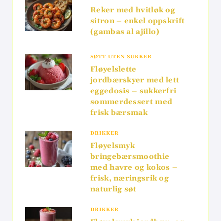
Reker med hvitløk og
sitron – enkel oppskrift
(gambas al ajillo)
SØTT UTEN SUKKER
Fløyelslette
jordbærskyer med lett
eggedosis – sukkerfri
sommerdessert med
frisk bærsmak
DRIKKER
Fløyelsmyk
bringebærsmoothie
med havre og kokos –
frisk, næringsrik og
naturlig søt
DRIKKER