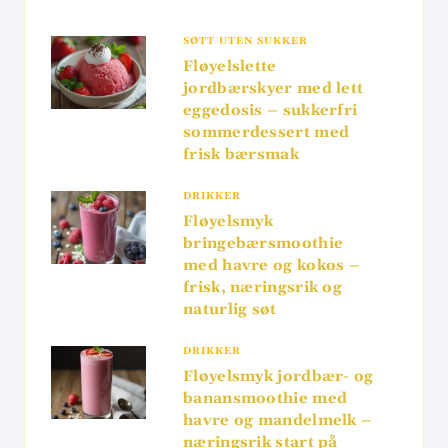
SØTT UTEN SUKKER
Fløyelslette
jordbærskyer med lett
eggedosis – sukkerfri
sommerdessert med
frisk bærsmak
DRIKKER
Fløyelsmyk
bringebærsmoothie
med havre og kokos –
frisk, næringsrik og
naturlig søt
DRIKKER
Fløyelsmyk jordbær- og
banansmoothie med
havre og mandelmelk –
næringsrik start på