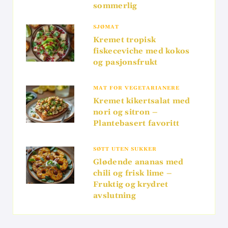
sommerlig
SJØMAT
Kremet tropisk
fiskeceviche med kokos
og pasjonsfrukt
MAT FOR VEGETARIANERE
Kremet kikertsalat med
nori og sitron –
Plantebasert favoritt
SØTT UTEN SUKKER
Glødende ananas med
chili og frisk lime –
Fruktig og krydret
avslutning