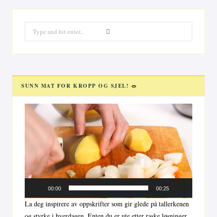
Search
for:
SUNN MAT FOR KROPP OG SJEL! 🥗
Videoavspiller
00:00
00:25
La deg inspirere av oppskrifter som gir glede på tallerkenen
og styrke i hverdagen. Enten du er ute etter raske løsninger