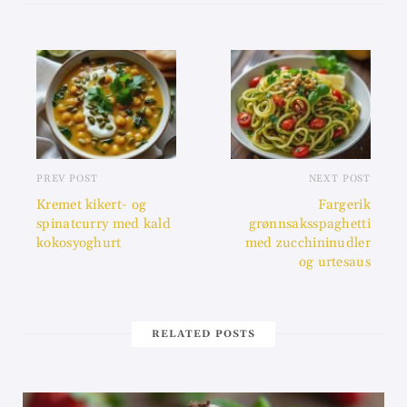
PREV POST
NEXT POST
Kremet kikert- og
Fargerik
spinatcurry med kald
grønnsaksspaghetti
kokosyoghurt
med zucchininudler
og urtesaus
RELATED POSTS