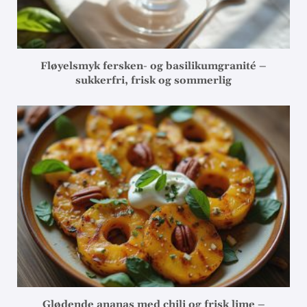
Fløyelsmyk fersken- og basilikumgranité –
sukkerfri, frisk og sommerlig
Glødende ananas med chili og frisk lime –