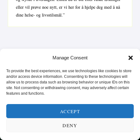
eller vil prøve noe nytt, er vi her for å hjelpe deg med å nå
dine helse- og livsstilsmål.”
Manage Consent
To provide the best experiences, we use technologies like cookies to store
and/or access device information. Consenting to these technologies will
allow us to process data such as browsing behavior or unique IDs on this
site. Not consenting or withdrawing consent, may adversely affect certain
features and functions.
SUNN MAT FRA HELE VERDEN
ACCEPT
KATEGORIER
SMARTE MATVALG
OM
POPULÆRE OPPSKRIFTER
DENY
FROKOST
HOVEDRETTER