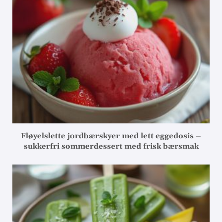
Fløyelslette jordbærskyer med lett eggedosis –
sukkerfri sommerdessert med frisk bærsmak