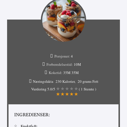
Porsjoner:
4
Forberedelsestid:
10M
Koketid:
35M
35M
Næringsfakta
230 Kalorier
20 grams Fett
Vurdering
5.0
/5
(
1
Stemte )
INGREDIENSER:
Fruktfyll: