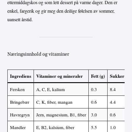
ettermiddagskos og som lett dessert på varme dager. Den er
enkel, fargerik og gir meg den deilige følelsen av sommer,
uansett årstid.
Næringsinnhold og vitaminer
Ingrediens
Vitaminer og mineraler
Fett (g)
Sukker (g)
Fersken
A, C, E, kalium
0.3
8.4
Bringebær
C, K, fiber, mangan
0.6
4.4
Havregryn
Jern, magnesium, B1, fiber
3.0
0.6
Mandler
E, B2, kalsium, fiber
5.5
1.0