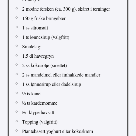
2 modne fersken (ca. 300 g), skåret i terninger
150 g friske bringebær
1 ss sitronsaft
1 ts lønnesirup (valgfritt)
Smulelag:
1,5 dl havregryn
2 ss kokosolje (smeltet)
2 ss mandelmel eller finhakkede mandler
1 ss lønnesirup eller dadelsirup
½ ts kanel
½ ts kardemomme
En klype havsalt
Topping (valgfritt):
Plantebasert yoghurt eller kokoskrem