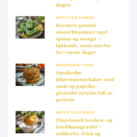
dagen
SØTT UTEN SUKKER
Kremete grønne
smoothiepinner med
spinat og mango –
kjølende, sunn nytelse
for varme dager
PROTEINRIK LUNSJ
Smaksrike
kikertepannekaker med
mais og paprika –
glutenfri nytelse full av
protein
SØTT UTEN SUKKER
Fløyelsmyk fersken- og
basilikumgranité –
sukkerfri, frisk og