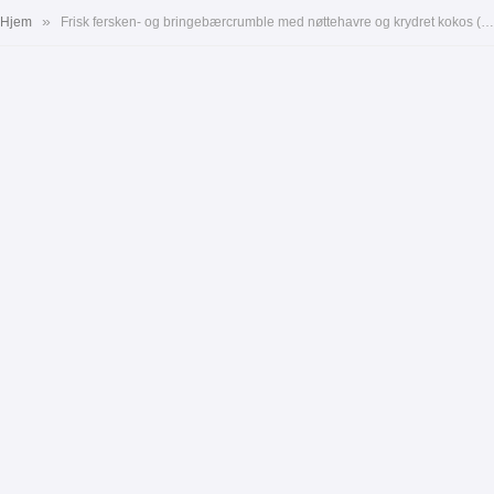
»
Hjem
Frisk fersken- og bringebærcrumble med nøttehavre og krydret kokos (uten baking)