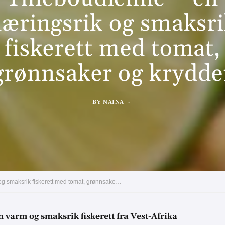
æringsrik og smaksr
fiskerett med tomat,
grønnsaker og krydde
BY
NAINA
Autentisk senegalesisk Thieboudienne – en næringsrik og smaksrik fiskerett med tomat, grønnsaker og krydder
 varm og smaksrik fiskerett fra Vest-Afrika