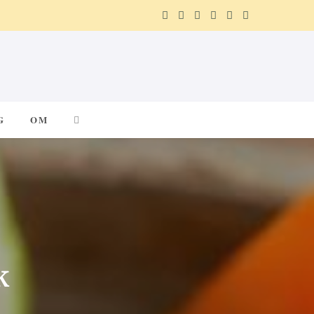
F
X
I
P
R
T
a
(
n
i
e
e
c
T
s
n
d
l
e
w
t
t
d
e
G
OM
b
i
a
e
i
g
o
t
g
r
t
r
o
t
r
e
a
k
e
a
s
m
r
m
t
k
)