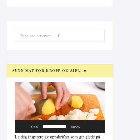
Search
for:
SUNN MAT FOR KROPP OG SJEL! 🥗
Videoavspiller
00:00
00:25
La deg inspirere av oppskrifter som gir glede på