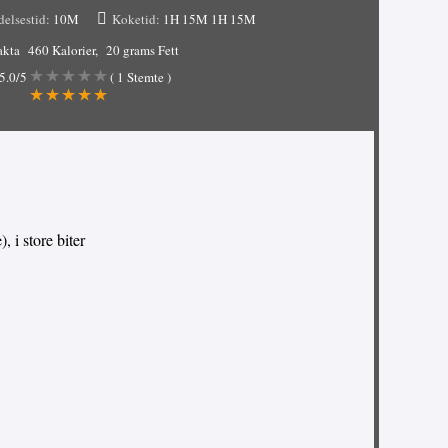
delsestid:
10M
Koketid:
1H 15M
1H 15M
akta
460 Kalorier
20 grams Fett
5.0
/5
(
1
Stemte )
), i store biter