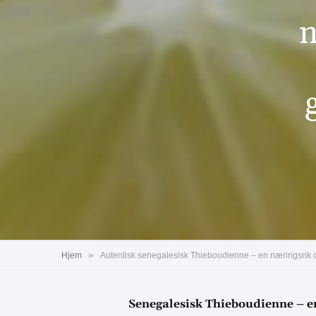
n
»
Hjem
Senegalesisk Thieboudienne – en