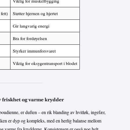
Viktig for muskelbygging
fett)
Støtter hjernen og hjertet
Gir langvarig energi
Bra for fordøyelsen
Styrker immunforsvaret
Viktig for oksygentransport i blodet
 friskhet og varme krydder
boudienne, er duften – en rik blanding av hvitløk, ingefær,
maken er dyp og kompleks, med en herlig balanse mellom
 og varme fra krydderne. Konsistensen er også noe helt