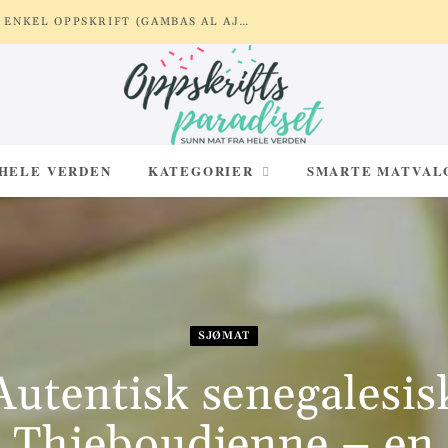
REKER MED HVITLØK OG SITRON – ENKEL OPPSKRIFT (GAMBAS AL AJILLO)
 HELE VERDEN
KATEGORIER
SMARTE MATVAL
SJØMAT
Autentisk senegalesis
Thieboudienne – en