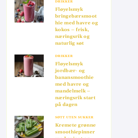
DRIKKER
Fløyelsmyk
bringebærsmoot
hie med havre og
kokos – frisk,
næringsrik og
naturlig søt
DRIKKER
Fløyelsmyk
jordbær- og
banansmoothie
med havre og
mandelmelk –
næringsrik start
på dagen
SØTT UTEN SUKKER
Kremete grønne
smoothiepinner