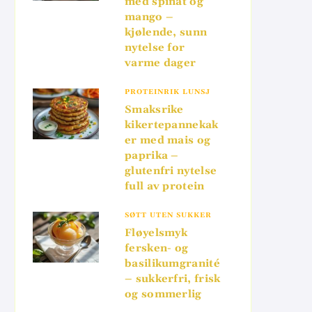
med spinat og
mango –
kjølende, sunn
nytelse for
varme dager
PROTEINRIK LUNSJ
Smaksrike
kikertepannekak
er med mais og
paprika –
glutenfri nytelse
full av protein
SØTT UTEN SUKKER
Fløyelsmyk
fersken- og
basilikumgranité
– sukkerfri, frisk
og sommerlig