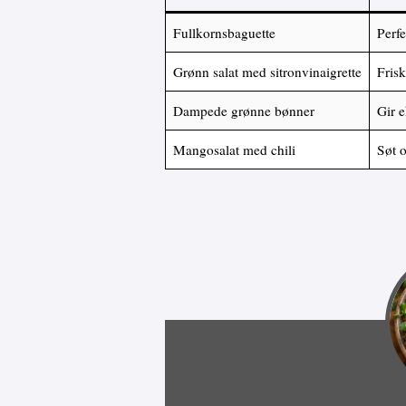
Fullkornsbaguette
Perfe
Grønn salat med sitronvinaigrette
Frisk
Dampede grønne bønner
Gir e
Mangosalat med chili
Søt o