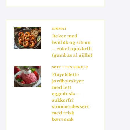
SJØMAT
Reker med
hvitløk og sitron
– enkel oppskrift
(gambas al ajillo)
SØTT UTEN SUKKER
Fløyelslette
jordbærskyer
med lett
eggedosis –
sukkerfri
sommerdessert
med frisk
bærsmak