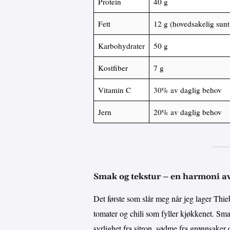
Protein
40 g
Fett
12 g (hovedsakelig sunt 
Karbohydrater
50 g
Kostfiber
7 g
Vitamin C
30% av daglig behov
Jern
20% av daglig behov
Smak og tekstur – en harmoni av
Det første som slår meg når jeg lager Thie
tomater og chili som fyller kjøkkenet. S
syrlighet fra sitron, sødme fra grønnsaker