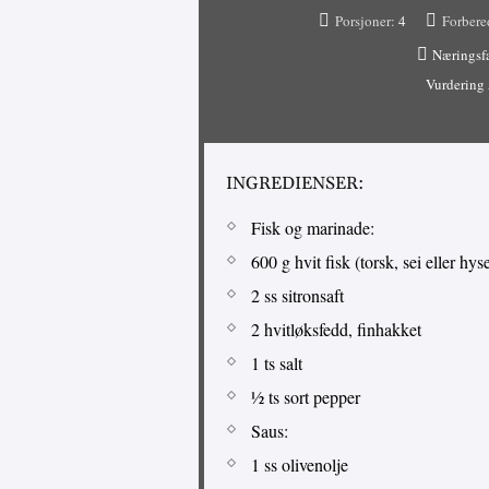
Porsjoner:
4
Forbere
Næringsf
Vurdering
INGREDIENSER:
Fisk og marinade:
600 g hvit fisk (torsk, sei eller hyse
2 ss sitronsaft
2 hvitløksfedd, finhakket
1 ts salt
½ ts sort pepper
Saus:
1 ss olivenolje