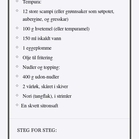
Tempura:
12 store scampi (eller grønnsaker som søtpotet,
aubergine, og gresskar)
100 g hvetemel (eller tempuramel)
150 ml iskaldt vann
1 eggeplomme
Olje til fritering
Nudler og topping:
400 g udon-nudler
2 vårløk, skåret i skiver
Nori (tangflak), i strimler
En skvett sitronsaft
STEG FOR STEG: