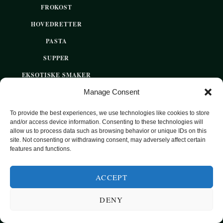
FROKOST
HOVEDRETTER
PASTA
SUPPER
EKSOTISKE SMAKER
Manage Consent
MAT FOR VEGETARIANERE
SUNN HVERDAGSMAT
To provide the best experiences, we use technologies like cookies to store
and/or access device information. Consenting to these technologies will
BAKST
allow us to process data such as browsing behavior or unique IDs on this
site. Not consenting or withdrawing consent, may adversely affect certain
SØTT UTEN SUKKER
features and functions.
ACCEPT
2020 OPPSKRIFTSPARADISET - SUNNE OPPSKRIFTER FOR
HVER DAG
DENY
TOP