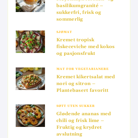
basilikumgranité –
sukkerfri, frisk og
sommerlig
SJØMAT
Kremet tropisk
fiskeceviche med kokos
og pasjonsfrukt
MAT FOR VEGETARIANERE
Kremet kikertsalat med
nori og sitron –
Plantebasert favoritt
SØTT UTEN SUKKER
Glødende ananas med
chili og frisk lime –
Fruktig og krydret
avslutning