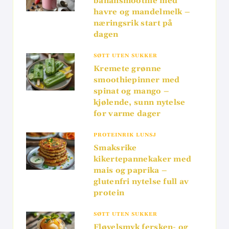
banansmoothie med
havre og mandelmelk –
næringsrik start på
dagen
SØTT UTEN SUKKER
Kremete grønne
smoothiepinner med
spinat og mango –
kjølende, sunn nytelse
for varme dager
PROTEINRIK LUNSJ
Smaksrike
kikertepannekaker med
mais og paprika –
glutenfri nytelse full av
protein
SØTT UTEN SUKKER
Fløyelsmyk fersken- og