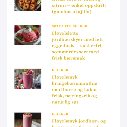
sitron – enkel oppskrift
(gambas al ajillo)
SØTT UTEN SUKKER
Fløyelslette
jordbærskyer med lett
eggedosis – sukkerfri
sommerdessert med
frisk bærsmak
DRIKKER
Fløyelsmyk
bringebærsmoothie
med havre og kokos –
frisk, næringsrik og
naturlig søt
DRIKKER
Fløyelsmyk jordbær- og