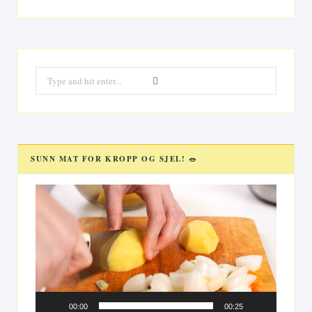
Search
for:
SUNN MAT FOR KROPP OG SJEL! 🥗
Videoavspiller
00:00
00:25