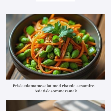
Frisk edamamesalat med ristede sesamfrø –
Asiatisk sommersmak