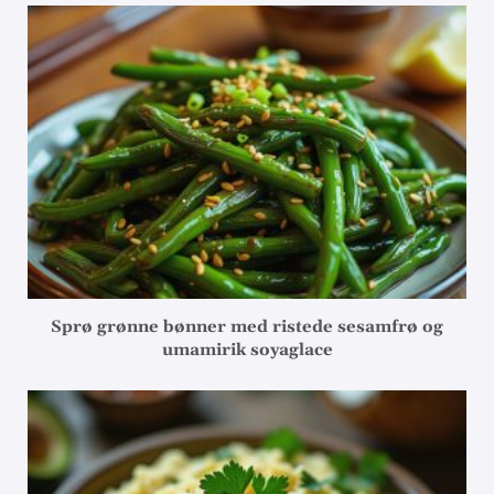
Sprø grønne bønner med ristede sesamfrø og
umamirik soyaglace