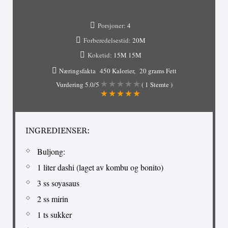
Porsjoner:
4
Forberedelsestid:
20M
Koketid:
15M
15M
Næringsfakta
450 Kalorier
20 grams Fett
Vurdering
5.0
/5
(
1
Stemte )
INGREDIENSER:
Buljong:
1 liter dashi (laget av kombu og bonito)
3 ss soyasaus
2 ss mirin
1 ts sukker