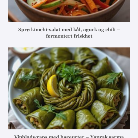
Sprø kimchi-salat med kål, agurk og chili –
fermentert friskhet
Vinbladwraps med hageurter – Yaprak sarma