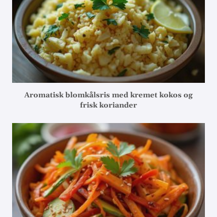
Aromatisk blomkålsris med kremet kokos og
frisk koriander