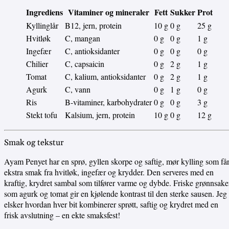
Ingrediens
Vitaminer og mineraler
Fett
Sukker
Proteine
Kyllinglår
B12, jern, protein
10 g
0 g
25 g
Hvitløk
C, mangan
0 g
0 g
1 g
Ingefær
C, antioksidanter
0 g
0 g
0 g
Chilier
C, capsaicin
0 g
2 g
1 g
Tomat
C, kalium, antioksidanter
0 g
2 g
1 g
Agurk
C, vann
0 g
1 g
0 g
Ris
B-vitaminer, karbohydrater
0 g
0 g
3 g
Stekt tofu
Kalsium, jern, protein
10 g
0 g
12 g
Smak og tekstur
Ayam Penyet har en sprø, gyllen skorpe og saftig, mør kylling som få
ekstra smak fra hvitløk, ingefær og krydder. Den serveres med en
kraftig, krydret sambal som tilfører varme og dybde. Friske grønnsake
som agurk og tomat gir en kjølende kontrast til den sterke sausen. Jeg
elsker hvordan hver bit kombinerer sprøtt, saftig og krydret med en
frisk avslutning – en ekte smaksfest!