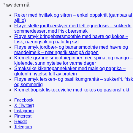
Prøv dem nå:
Reker med hvitløk og sitron – enkel oppskrift (gambas al
ajillo)
Fløyelslette jordbærskyer med lett eggedosis – sukkerfri
sommerdessert med frisk bærsmak
Fløyelsmyk bringebærsmoothie med havre og kokos –
frisk, næringsrik og naturlig søt
Fløyelsmyk jordbær- og banansmoothie med havre og
mandelmelk – næringsrik start på dagen
Kremete grønne smoothiepinner med spinat og mango –
kjølende, sunn nytelse for varme dager
Smaksrike kikertepannekaker med mais og paprika –
glutenfri nytelse full av protein
Fløyelsmyk fersken- og basilikumgranité – sukkerfri, frisk
og sommerlig
Kremet tropisk fiskeceviche med kokos og pasjonsfrukt
Facebook
X (Twitter)
Instagram
Pinterest
Reddit
Telegram