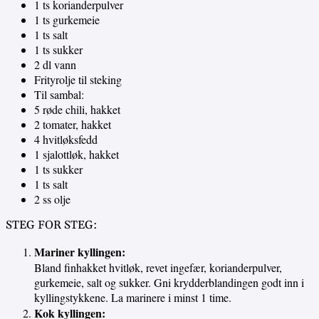
1 ts korianderpulver
1 ts gurkemeie
1 ts salt
1 ts sukker
2 dl vann
Frityrolje til steking
Til sambal:
5 røde chili, hakket
2 tomater, hakket
4 hvitløksfedd
1 sjalottløk, hakket
1 ts sukker
1 ts salt
2 ss olje
STEG FOR STEG:
Mariner kyllingen:
Bland finhakket hvitløk, revet ingefær, korianderpulver,
gurkemeie, salt og sukker. Gni krydderblandingen godt inn i
kyllingstykkene. La marinere i minst 1 time.
Kok kyllingen: