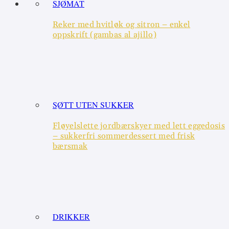
SJØMAT
Reker med hvitløk og sitron – enkel
oppskrift (gambas al ajillo)
SØTT UTEN SUKKER
Fløyelslette jordbærskyer med lett eggedosis
– sukkerfri sommerdessert med frisk
bærsmak
DRIKKER