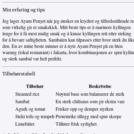
Min erfaring og tips
Jeg lager Ayam Penyet når jeg ønsker en krydret og tilfredsstillende re
som virkelig gir et smakskick. Mitt beste tips er å marinere kyllingen
lenge for å få mest mulig smak og å knuse kyllingen rett etter steking
for å bevare saftigheten. Sambalen kan tilpasses etter hvor sterk du lik
den. En av mine beste minner er å nyte Ayam Penyet på en liten
warung (lokal restaurant) i Jakarta, hvor kombinasjonen av sprø kylli
og sterk sambal var helt perfekt.
Tilbehørstabell
Tilbehør
Beskrivelse
Steamed rice
Nøytral base som balanserer de sterke s
Sambal
En sterk chilisaus som gir ekstra varme
Agurk og tomat
Frisker opp og demper styrken
Stekt tofu og tempeh
Proteinrike tillegg med sprø skorpe
Limebåter
Tilfører frisk syrlighet