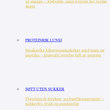
og mango – kjølende, sunn nytelse for varme
dager
PROTEINRIK LUNSJ
Smaksrike kikertepannekaker med mais og
paprika – glutenfri nytelse full av protein
SØTT UTEN SUKKER
Fløyelsmyk fersken- og basilikumgranité –
sukkerfri, frisk og sommerlig