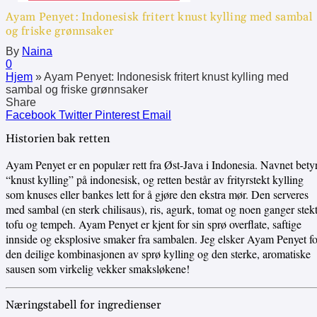
Ayam Penyet: Indonesisk fritert knust kylling med sambal
og friske grønnsaker
By
Naina
0
Hjem
»
Ayam Penyet: Indonesisk fritert knust kylling med
sambal og friske grønnsaker
Share
Facebook
Twitter
Pinterest
Email
Historien bak retten
Ayam Penyet er en populær rett fra Øst-Java i Indonesia. Navnet bety
“knust kylling” på indonesisk, og retten består av frityrstekt kylling
som knuses eller bankes lett for å gjøre den ekstra mør. Den serveres
med sambal (en sterk chilisaus), ris, agurk, tomat og noen ganger stek
tofu og tempeh. Ayam Penyet er kjent for sin sprø overflate, saftige
innside og eksplosive smaker fra sambalen. Jeg elsker Ayam Penyet fo
den deilige kombinasjonen av sprø kylling og den sterke, aromatiske
sausen som virkelig vekker smaksløkene!
Næringstabell for ingredienser