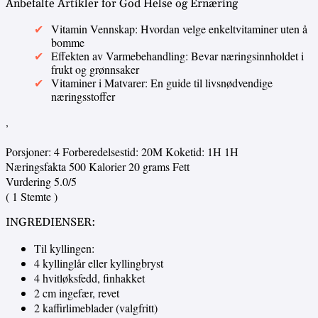
Anbefalte Artikler for God Helse og Ernæring
Vitamin Vennskap: Hvordan velge enkeltvitaminer uten å
bomme
Effekten av Varmebehandling: Bevar næringsinnholdet i
frukt og grønnsaker
Vitaminer i Matvarer: En guide til livsnødvendige
næringsstoffer
,
Porsjoner:
4
Forberedelsestid:
20M
Koketid:
1H
1H
Næringsfakta
500 Kalorier
20 grams Fett
Vurdering
5.0
/5
(
1
Stemte )
INGREDIENSER:
Til kyllingen:
4 kyllinglår eller kyllingbryst
4 hvitløksfedd, finhakket
2 cm ingefær, revet
2 kaffirlimeblader (valgfritt)