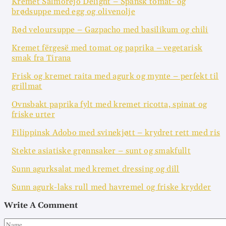
Kremet Salmorejo Delight – Spansk tomat- og
brødsuppe med egg og olivenolje
Rød veloursuppe – Gazpacho med basilikum og chili
Kremet fërgesë med tomat og paprika – vegetarisk
smak fra Tirana
Frisk og kremet raita med agurk og mynte – perfekt til
grillmat
Ovnsbakt paprika fylt med kremet ricotta, spinat og
friske urter
Filippinsk Adobo med svinekjøtt – krydret rett med ris
Stekte asiatiske grønnsaker – sunt og smakfullt
Sunn agurksalat med kremet dressing og dill
Sunn agurk-laks rull med havremel og friske krydder
Write A Comment