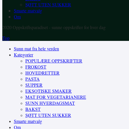
SØTT UTEN SUKKER
Smarte matvalg
Om
2020 Oppskriftsparadiset - sunne oppskrifter for hver dag
Top
Sunn mat fra hele verden
Kategorier
POPULÆRE OPPSKRIFTER
FROKOST
HOVEDRETTER
PASTA
SUPPER
EKSOTISKE SMAKER
MAT FOR VEGETARIANERE
SUNN HVERDAGSMAT
BAKST
SØTT UTEN SUKKER
Smarte matvalg
Om