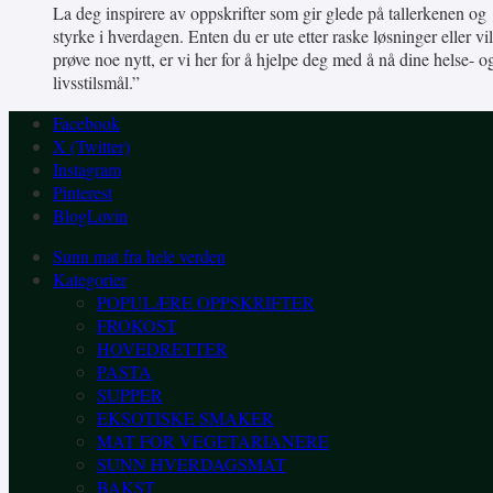
La deg inspirere av oppskrifter som gir glede på tallerkenen og
styrke i hverdagen. Enten du er ute etter raske løsninger eller vil
prøve noe nytt, er vi her for å hjelpe deg med å nå dine helse- o
livsstilsmål.”
Facebook
X (Twitter)
Instagram
Pinterest
BlogLovin
Sunn mat fra hele verden
Kategorier
POPULÆRE OPPSKRIFTER
FROKOST
HOVEDRETTER
PASTA
SUPPER
EKSOTISKE SMAKER
MAT FOR VEGETARIANERE
SUNN HVERDAGSMAT
BAKST