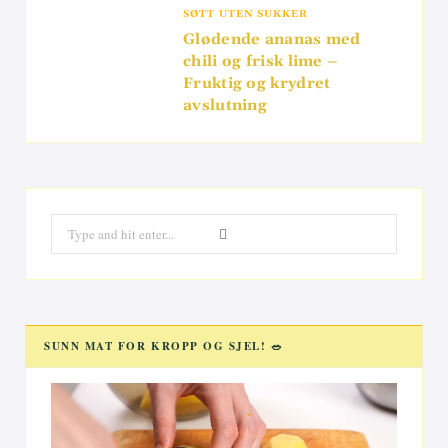
SØTT UTEN SUKKER
Glødende ananas med
chili og frisk lime –
Fruktig og krydret
avslutning
Search
for:
SUNN MAT FOR KROPP OG SJEL! 🥗
Videoavspiller