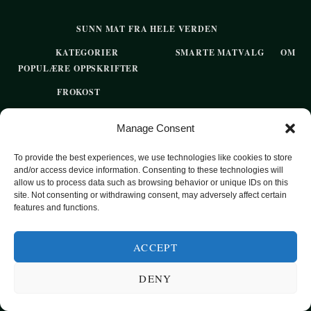
SUNN MAT FRA HELE VERDEN
KATEGORIER
SMARTE MATVALG
OM
POPULÆRE OPPSKRIFTER
FROKOST
HOVEDRETTER
Manage Consent
PASTA
To provide the best experiences, we use technologies like cookies to store
SUPPER
and/or access device information. Consenting to these technologies will
allow us to process data such as browsing behavior or unique IDs on this
EKSOTISKE SMAKER
site. Not consenting or withdrawing consent, may adversely affect certain
features and functions.
MAT FOR VEGETARIANERE
SUNN HVERDAGSMAT
ACCEPT
BAKST
DENY
SØTT UTEN SUKKER