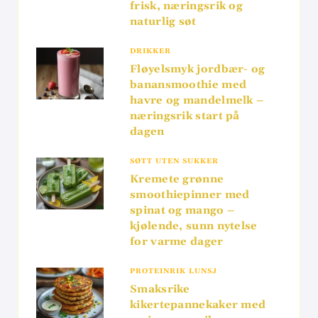
frisk, næringsrik og
naturlig søt
DRIKKER
Fløyelsmyk jordbær- og
banansmoothie med
havre og mandelmelk –
næringsrik start på
dagen
SØTT UTEN SUKKER
Kremete grønne
smoothiepinner med
spinat og mango –
kjølende, sunn nytelse
for varme dager
PROTEINRIK LUNSJ
Smaksrike
kikertepannekaker med