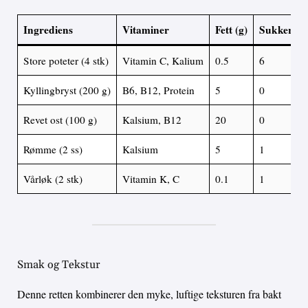
Ingrediens
Vitaminer
Fett (g)
Sukker (g)
Store poteter (4 stk)
Vitamin C, Kalium
0.5
6
Kyllingbryst (200 g)
B6, B12, Protein
5
0
Revet ost (100 g)
Kalsium, B12
20
0
Rømme (2 ss)
Kalsium
5
1
Vårløk (2 stk)
Vitamin K, C
0.1
1
Smak og Tekstur
Denne retten kombinerer den myke, luftige teksturen fra bakt