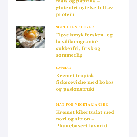
mais og paprika –
glutenfri nytelse full av
protein
SØTT UTEN SUKKER
Fløyelsmyk fersken- og
basilikumgranité –
sukkerfri, frisk og
sommerlig
SJØMAT
Kremet tropisk
fiskeceviche med kokos
og pasjonsfrukt
MAT FOR VEGETARIANERE
Kremet kikertsalat med
nori og sitron –
Plantebasert favoritt