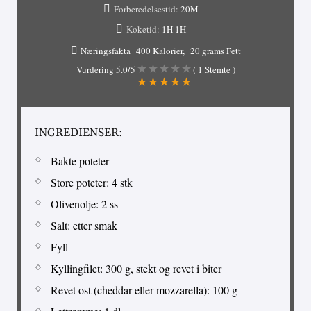
Forberedelsestid:
20M
Koketid:
1H
1H
Næringsfakta
400 Kalorier
20 grams Fett
Vurdering
5.0
/5
(
1
Stemte )
INGREDIENSER:
Bakte poteter
Store poteter: 4 stk
Olivenolje: 2 ss
Salt: etter smak
Fyll
Kyllingfilet: 300 g, stekt og revet i biter
Revet ost (cheddar eller mozzarella): 100 g