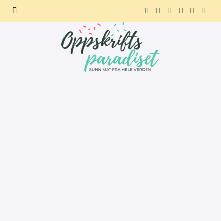
F
X
I
P
R
T
a
(
n
i
e
e
c
T
s
n
d
l
e
w
t
t
d
e
b
i
a
e
i
g
o
t
g
r
t
r
o
t
r
e
a
k
e
a
s
m
r
m
t
)