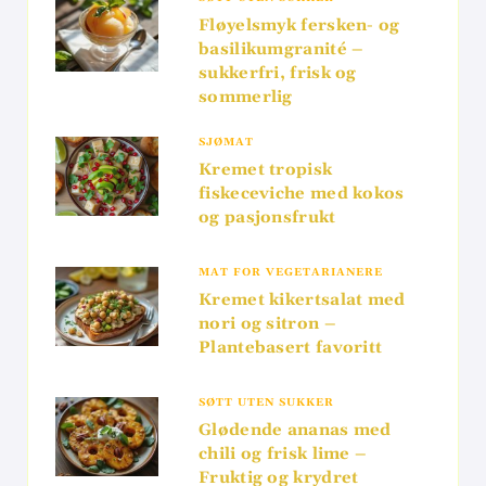
Fløyelsmyk fersken- og
basilikumgranité –
sukkerfri, frisk og
sommerlig
SJØMAT
Kremet tropisk
fiskeceviche med kokos
og pasjonsfrukt
MAT FOR VEGETARIANERE
Kremet kikertsalat med
nori og sitron –
Plantebasert favoritt
SØTT UTEN SUKKER
Glødende ananas med
chili og frisk lime –
Fruktig og krydret