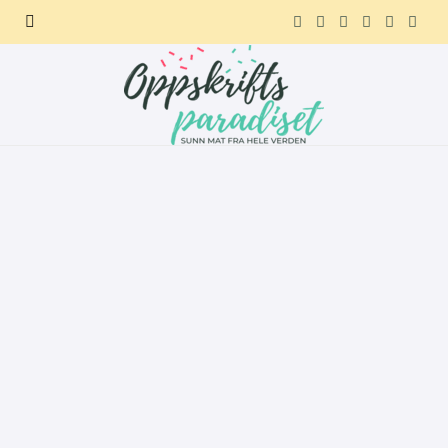
F
X
I
P
R
T
a
(
n
i
e
e
c
T
s
n
d
l
e
w
t
t
d
e
b
i
a
e
i
g
o
t
g
r
t
r
o
t
r
e
a
k
e
a
s
m
r
m
t
)