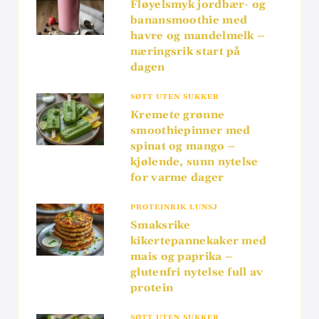
Fløyelsmyk jordbær- og
banansmoothie med
havre og mandelmelk –
næringsrik start på
dagen
SØTT UTEN SUKKER
Kremete grønne
smoothiepinner med
spinat og mango –
kjølende, sunn nytelse
for varme dager
PROTEINRIK LUNSJ
Smaksrike
kikertepannekaker med
mais og paprika –
glutenfri nytelse full av
protein
SØTT UTEN SUKKER