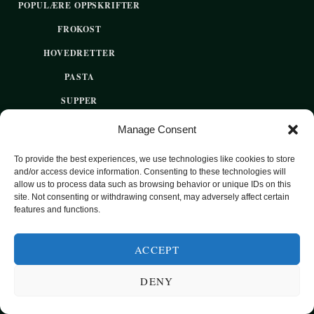
POPULÆRE OPPSKRIFTER
FROKOST
HOVEDRETTER
PASTA
SUPPER
EKSOTISKE SMAKER
Manage Consent
MAT FOR VEGETARIANERE
To provide the best experiences, we use technologies like cookies to store
SUNN HVERDAGSMAT
and/or access device information. Consenting to these technologies will
allow us to process data such as browsing behavior or unique IDs on this
BAKST
site. Not consenting or withdrawing consent, may adversely affect certain
features and functions.
SØTT UTEN SUKKER
ACCEPT
2020 OPPSKRIFTSPARADISET - SUNNE OPPSKRIFTER FOR
DENY
HVER DAG