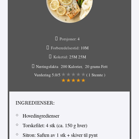
Porsjoner:
4
Forberedelsestid:
10M
Koketid:
25M
25M
Næringsfakta
200 Kalorier
20 grams Fett
Vurdering
5.0
/5
(
1
Stemte )
INGREDIENSER:
Hovedingredienser
Torskefilet: 4 stk (ca. 150 g hver)
Sitron: Saften av 1 stk + skiver til pynt