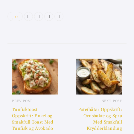
0
PREV POST
NEXT POST
Tunfisktoast
Potetbåtar Oppskrift:
Oppskrift: Enkel og
Ovnsbakte og Sprø
Smakfull Toast Med
Med Smakfull
Tunfisk og Avokado
Krydderblanding