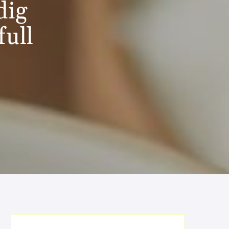
dig
full