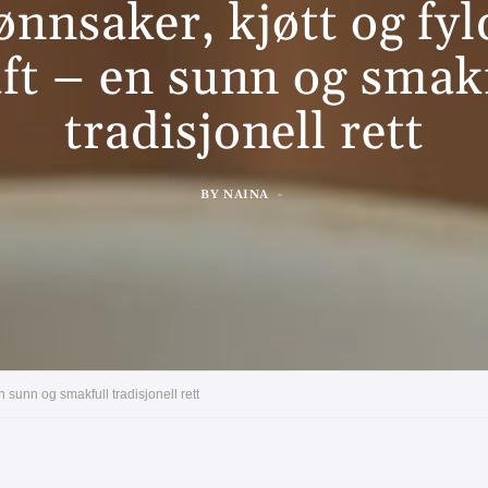
ønnsaker, kjøtt og fyl
ft – en sunn og smak
tradisjonell rett
BY
NAINA
 sunn og smakfull tradisjonell rett