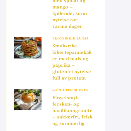
med spinat og
mango –
kjølende, sunn
nytelse for
varme dager
PROTEINRIK LUNSJ
Smaksrike
kikertepannekak
er med mais og
paprika –
glutenfri nytelse
full av protein
SØTT UTEN SUKKER
Fløyelsmyk
fersken- og
basilikumgranité
– sukkerfri, frisk
og sommerlig