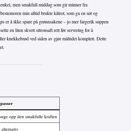
n enkel, men smakfull middag som gir minner fra
estemoren min alltid brukte kålrot, som ga en søt og
tips er å ikke spare på grønnsakene – jo mer fargerik suppen
ette en liten skvett sitronsaft rett før servering for å
ller knekkebrød ved siden av gjør måltidet komplett. Dette
et.
 passer
 suge opp den smakfulle kraften
 alternativ