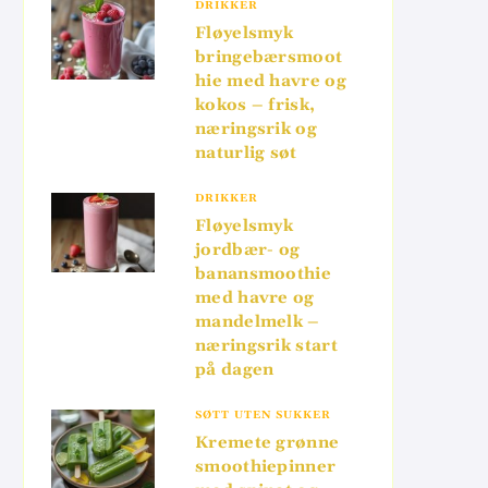
DRIKKER
Fløyelsmyk
bringebærsmoot
hie med havre og
kokos – frisk,
næringsrik og
naturlig søt
DRIKKER
Fløyelsmyk
jordbær- og
banansmoothie
med havre og
mandelmelk –
næringsrik start
på dagen
SØTT UTEN SUKKER
Kremete grønne
smoothiepinner