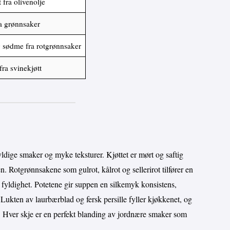
t fra olivenolje
ra grønnsaker
g sødme fra rotgrønnsaker
fra svinekjøtt
ldige smaker og myke teksturer. Kjøttet er mørt og saftig
en. Rotgrønnsakene som gulrot, kålrot og sellerirot tilfører en
 fyldighet. Potetene gir suppen en silkemyk konsistens,
. Lukten av laurbærblad og fersk persille fyller kjøkkenet, og
Hver skje er en perfekt blanding av jordnære smaker som