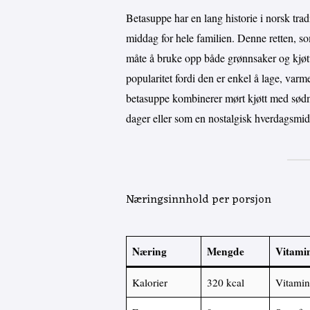
Betasuppe har en lang historie i norsk tra
middag for hele familien. Denne retten, s
måte å bruke opp både grønnsaker og kjøtt
popularitet fordi den er enkel å lage, var
betasuppe kombinerer mørt kjøtt med sødm
dager eller som en nostalgisk hverdagsmi
Næringsinnhold per porsjon
Næring
Mengde
Vitami
Kalorier
320 kcal
Vitamin