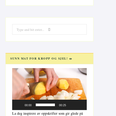
Search
for:
SUNN MAT FOR KROPP OG SJEL! 🥗
Videoavspiller
00:00
00:25
La deg inspirere av oppskrifter som gir glede på