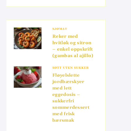
SJØMAT
Reker med
hvitløk og sitron
– enkel oppskrift
(gambas al ajillo)
SØTT UTEN SUKKER
Fløyelslette
jordbærskyer
med lett
eggedosis –
sukkerfri
sommerdessert
med frisk
bærsmak