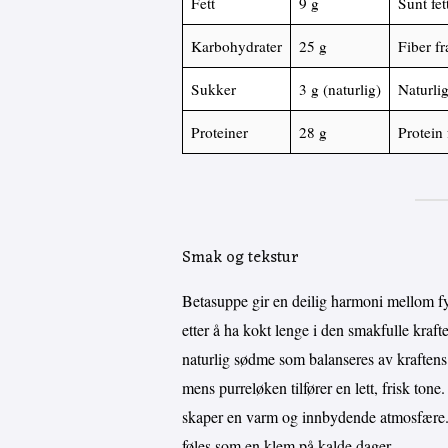
Fett
9 g
Sunt fet
Karbohydrater
25 g
Fiber f
Sukker
3 g (naturlig)
Naturli
Proteiner
28 g
Protein 
Smak og tekstur
Betasuppe gir en deilig harmoni mellom fy
etter å ha kokt lenge i den smakfulle kraft
naturlig sødme som balanseres av kraftens
mens purreløken tilfører en lett, frisk tone
skaper en varm og innbydende atmosfære. 
føles som en klem på kalde dager.