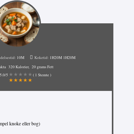
delsestid:
10M
Koketid:
1H20M
1H20M
akta
320 Kalorier
20 grams Fett
5.0
/5
(
1
Stemte )
sempel knoke eller bog)