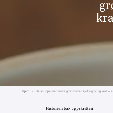
gr
kra
»
Hjem
Betasuppe med møre grønnsaker, kjøtt og fyldig kraft – en
Historien bak oppskriften