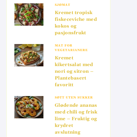
SJØMAT
Kremet tropisk
fiskeceviche med
kokos og
pasjonsfrukt
MAT FOR
VEGETARIANERE
Kremet
kikertsalat med
nori og sitron –
Plantebasert
favoritt
SØTT UTEN SUKKER
Glødende ananas
med chili og frisk
lime – Fruktig og
krydret
avslutning