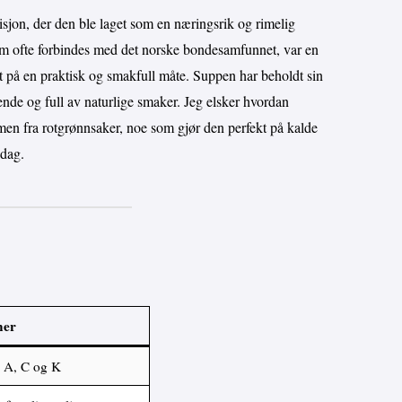
disjon, der den ble laget som en næringsrik og rimelig
om ofte forbindes med det norske bondesamfunnet, var en
 på en praktisk og smakfull måte. Suppen har beholdt sin
mende og full av naturlige smaker. Jeg elsker hvordan
en fra rotgrønnsaker, noe som gjør den perfekt på kalde
ddag.
ner
 A, C og K