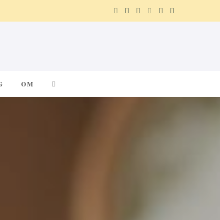
F
X
I
P
R
T
a
(
n
i
e
e
c
T
s
n
d
l
e
w
t
t
d
e
G
OM
b
i
a
e
i
g
o
t
g
r
t
r
o
t
r
e
a
k
e
a
s
m
r
m
t
)