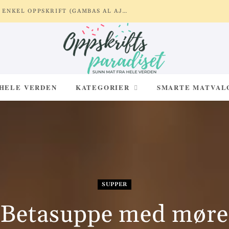
REKER MED HVITLØK OG SITRON – ENKEL OPPSKRIFT (GAMBAS AL AJILLO)
 HELE VERDEN
KATEGORIER
SMARTE MATVAL
SUPPER
Betasuppe med møre