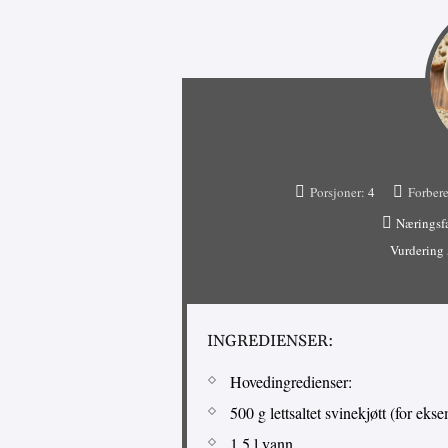
Porsjoner:
4
Forbere
Næringsf
Vurdering
INGREDIENSER:
Hovedingredienser:
500 g lettsaltet svinekjøtt (for ek
1,5 l vann