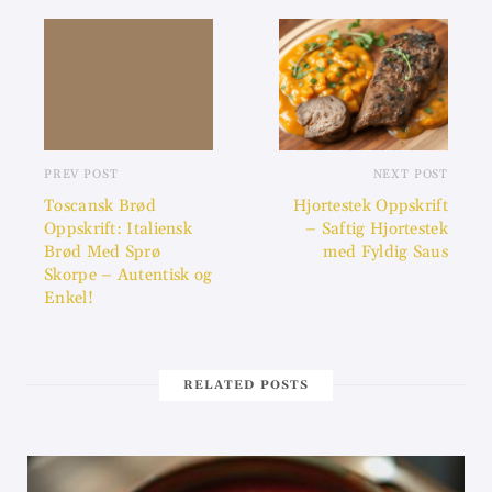
PREV POST
NEXT POST
Toscansk Brød
Hjortestek Oppskrift
Oppskrift: Italiensk
– Saftig Hjortestek
Brød Med Sprø
med Fyldig Saus
Skorpe – Autentisk og
Enkel!
RELATED POSTS