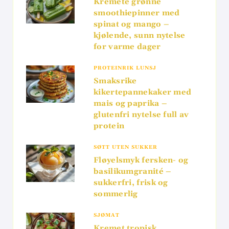
Kremete grønne
smoothiepinner med
spinat og mango –
kjølende, sunn nytelse
for varme dager
PROTEINRIK LUNSJ
Smaksrike
kikertepannekaker med
mais og paprika –
glutenfri nytelse full av
protein
SØTT UTEN SUKKER
Fløyelsmyk fersken- og
basilikumgranité –
sukkerfri, frisk og
sommerlig
SJØMAT
Kremet tropisk