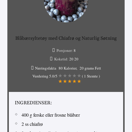
Blåbærsyltetøy med Chiafrø og Naturlig Søtning
Porsjoner:
8
Koketid:
20
20
Næringsfakta
80 Kalorier
20 grams Fett
Vurdering
5.0
/5
(
1
Stemte )
INGREDIENSER:
400 g ferske eller frosne blåbær
2 ss chiafrø