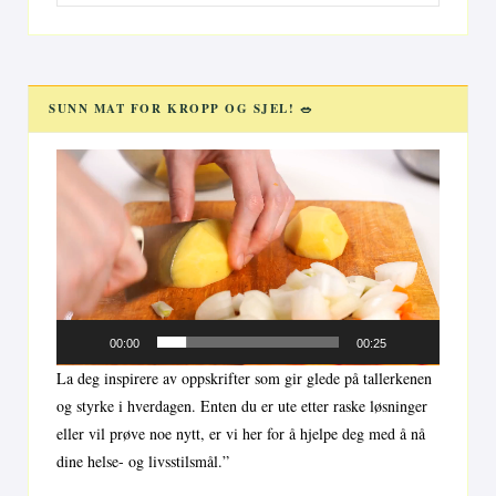
for:
SUNN MAT FOR KROPP OG SJEL! 🥗
Videoavspiller
00:00
00:25
La deg inspirere av oppskrifter som gir glede på tallerkenen
og styrke i hverdagen. Enten du er ute etter raske løsninger
eller vil prøve noe nytt, er vi her for å hjelpe deg med å nå
dine helse- og livsstilsmål.”