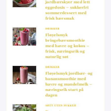
jordbærskyer med lett
eggedosis – sukkerfri
sommerdessert med
frisk bærsmak
DRIKKER
Fløyelsmyk
bringebærsmoothie
med havre og kokos –
frisk, næringsrik og
naturlig søt
DRIKKER
Fløyelsmyk jordbær- og
banansmoothie med
havre og mandelmelk –
næringsrik start på
dagen
SØTT UTEN SUKKER