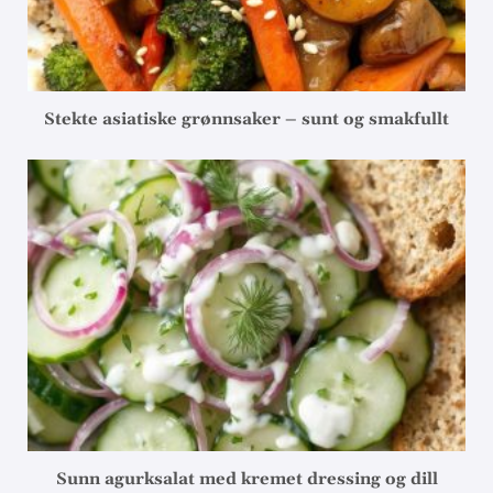
Stekte asiatiske grønnsaker – sunt og smakfullt
Sunn agurksalat med kremet dressing og dill