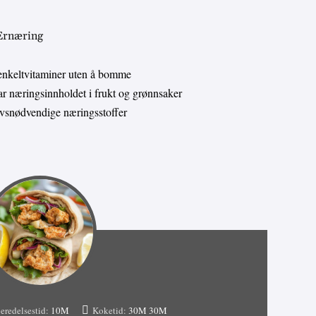
 Ernæring
enkeltvitaminer uten å bomme
 næringsinnholdet i frukt og grønnsaker
livsnødvendige næringsstoffer
eredelsestid:
10M
Koketid:
30M
30M