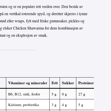
ten og er en populær rett verden over. Den består av
på en vertikal roterende spyd, og deretter skjæres i tynne
brød eller wraps, fylt med friske grønnsaker, pickles og
 Jeg elsker Chicken Shawarma for dens kombinasjon av
tmat og en eksplosjon av smak.
Vitaminer og mineraler
Fett
Sukker
Proteiner
B6, B12, sink, fosfor
5 g
0 g
27 g
Kalsium, probiotika
3 g
4 g
5 g