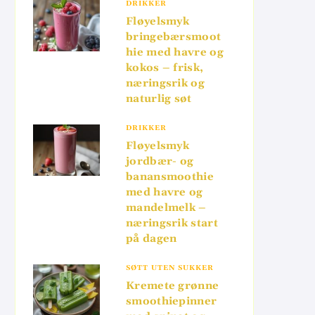
DRIKKER
Fløyelsmyk
bringebærsmoot
hie med havre og
kokos – frisk,
næringsrik og
naturlig søt
DRIKKER
Fløyelsmyk
jordbær- og
banansmoothie
med havre og
mandelmelk –
næringsrik start
på dagen
SØTT UTEN SUKKER
Kremete grønne
smoothiepinner