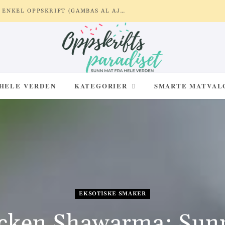
REKER MED HVITLØK OG SITRON – ENKEL OPPSKRIFT (GAMBAS AL AJILLO)
 HELE VERDEN
KATEGORIER
SMARTE MATVAL
EKSOTISKE SMAKER
cken Shawarma: Sun