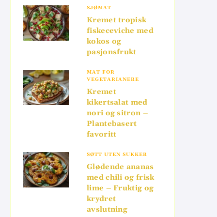
SJØMAT
Kremet tropisk
fiskeceviche med
kokos og
pasjonsfrukt
MAT FOR
VEGETARIANERE
Kremet
kikertsalat med
nori og sitron –
Plantebasert
favoritt
SØTT UTEN SUKKER
Glødende ananas
med chili og frisk
lime – Fruktig og
krydret
avslutning