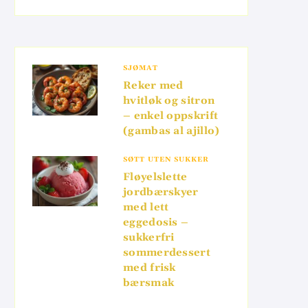
SJØMAT
Reker med
hvitløk og sitron
– enkel oppskrift
(gambas al ajillo)
SØTT UTEN SUKKER
Fløyelslette
jordbærskyer
med lett
eggedosis –
sukkerfri
sommerdessert
med frisk
bærsmak