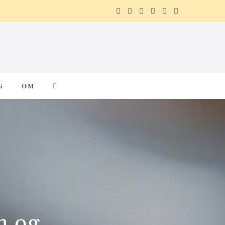
F
X
I
P
R
T
a
(
n
i
e
e
c
T
s
n
d
l
e
w
t
t
d
e
G
OM
b
i
a
e
i
g
o
t
g
r
t
r
o
t
r
e
a
k
e
a
s
m
r
m
t
)
n og