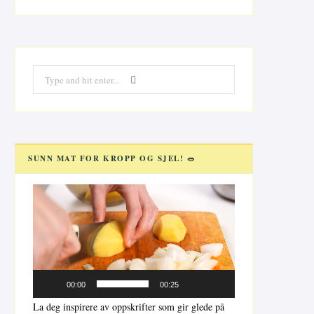
Search
for:
SUNN MAT FOR KROPP OG SJEL! 🥗
Videoavspiller
00:00
00:25
La deg inspirere av oppskrifter som gir glede på