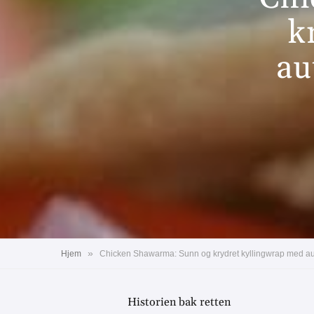
k
au
»
Hjem
Chicken Shawarma: Sunn og krydret kyllingwrap med au
Historien bak retten