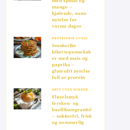
med spinat og
mango –
kjølende, sunn
nytelse for
varme dager
PROTEINRIK LUNSJ
Smaksrike
kikertepannekak
er med mais og
paprika –
glutenfri nytelse
full av protein
SØTT UTEN SUKKER
Fløyelsmyk
fersken- og
basilikumgranité
– sukkerfri, frisk
og sommerlig