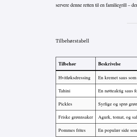
servere denne retten til en familiegrill – d
Tilbehørstabell
Tilbehør
Beskrivelse
Hvitløksdressing
En kremet saus som g
Tahini
En nøtteaktig saus f
Pickles
Syrlige og sprø grø
Friske grønnsaker
Agurk, tomat, og sala
Pommes frites
En populær side so