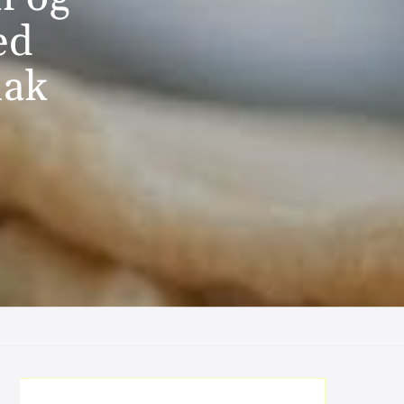
ed
mak