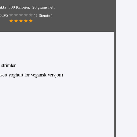
akta
300 Kalorier
20 grams Fett
5.0
/5
(
1
Stemte )
 strimler
basert yoghurt for vegansk versjon)