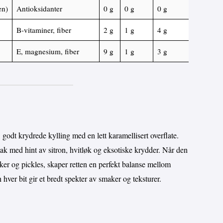
en)
Antioksidanter
0 g
0 g
0 g
B-vitaminer, fiber
2 g
1 g
4 g
E, magnesium, fiber
9 g
1 g
3 g
 godt krydrede kylling med en lett karamellisert overflate.
ak med hint av sitron, hvitløk og eksotiske krydder. Når den
r og pickles, skaper retten en perfekt balanse mellom
 hver bit gir et bredt spekter av smaker og teksturer.