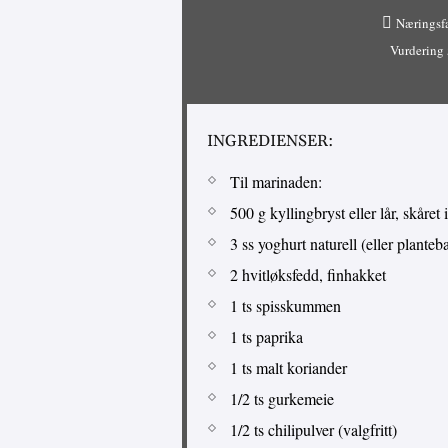
Næringsf
Vurdering
INGREDIENSER:
Til marinaden:
500 g kyllingbryst eller lår, skåret i
3 ss yoghurt naturell (eller plante
2 hvitløksfedd, finhakket
1 ts spisskummen
1 ts paprika
1 ts malt koriander
1/2 ts gurkemeie
1/2 ts chilipulver (valgfritt)