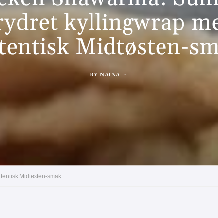
rydret kyllingwrap m
tentisk Midtøsten-s
BY
NAINA
tentisk Midtøsten-smak