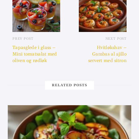
PREV POST
NEXT POST
Tapasglede i glass –
Hvitløkshav –
Mini tomatsalat med
Gambas al ajillo
oliven og rødløk
servert med sitron
RELATED POSTS