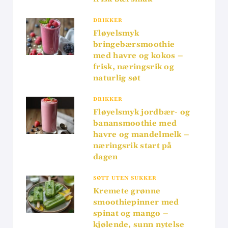
DRIKKER
Fløyelsmyk
bringebærsmoothie
med havre og kokos –
frisk, næringsrik og
naturlig søt
DRIKKER
Fløyelsmyk jordbær- og
banansmoothie med
havre og mandelmelk –
næringsrik start på
dagen
SØTT UTEN SUKKER
Kremete grønne
smoothiepinner med
spinat og mango –
kjølende, sunn nytelse