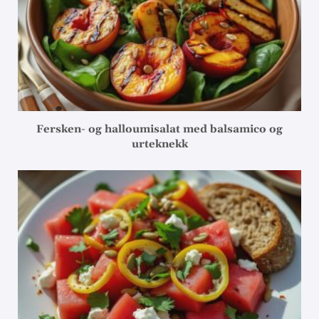
Fersken- og halloumisalat med balsamico og
urteknekk