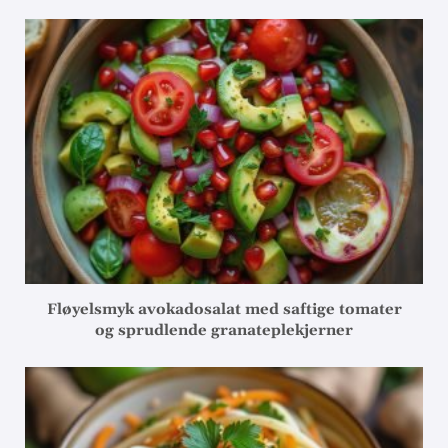
Fløyelsmyk avokadosalat med saftige tomater
og sprudlende granateplekjerner