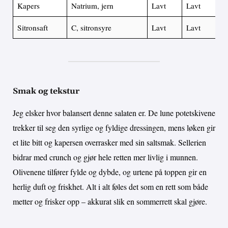
Kapers
Natrium, jern
Lavt
Lavt
La
Sitronsaft
C, sitronsyre
Lavt
Lavt
0
Smak og tekstur
Jeg elsker hvor balansert denne salaten er. De lune potetskivene
trekker til seg den syrlige og fyldige dressingen, mens løken gir
et lite bitt og kapersen overrasker med sin saltsmak. Sellerien
bidrar med crunch og gjør hele retten mer livlig i munnen.
Olivenene tilfører fylde og dybde, og urtene på toppen gir en
herlig duft og friskhet. Alt i alt føles det som en rett som både
metter og frisker opp – akkurat slik en sommerrett skal gjøre.