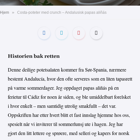
»
Hjem
Costa-poteter med crunch – Andalusisk papas aliñás
Historien bak retten
Denne deilige potetsalaten kommer fra Sør-Spania, nærmere
bestemt Andalucía, hvor den ofte serveres som en liten tapasrett
på varme sommerdager. Jeg oppdaget papas aliñás på en
ferietur til Cádiz for noen år siden, og ble umiddelbart forelsket
i hvor enkelt – men samtidig utrolig smakfullt – det var.
Oppskriften har etter hvert blitt et fast innslag hjemme hos oss,
spesielt når vi inviterer til sommerlunsj ute i hagen. Jeg har
gjort den litt lettere og sprøere, med selleri og kapers for norsk