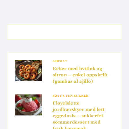
SJØMAT
Reker med hvitløk og
sitron – enkel oppskrift
(gambas al ajillo)
SØTT UTEN SUKKER
Fløyelslette
jordbærskyer med lett
eggedosis – sukkerfri
sommerdessert med
frisk bærsmak