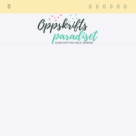
F
X
I
P
R
T
a
(
n
i
e
e
c
T
s
n
d
l
e
w
t
t
d
e
b
i
a
e
i
g
o
t
g
r
t
r
o
t
r
e
a
k
e
a
s
m
r
m
t
)