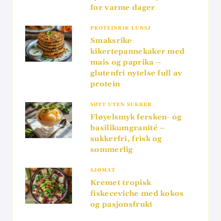
for varme dager
PROTEINRIK LUNSJ
Smaksrike
kikertepannekaker med
mais og paprika –
glutenfri nytelse full av
protein
SØTT UTEN SUKKER
Fløyelsmyk fersken- og
basilikumgranité –
sukkerfri, frisk og
sommerlig
SJØMAT
Kremet tropisk
fiskeceviche med kokos
og pasjonsfrukt