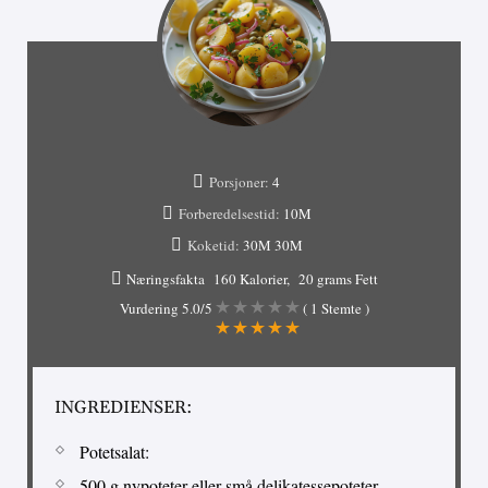
Porsjoner:
4
Forberedelsestid:
10M
Koketid:
30M
30M
Næringsfakta
160 Kalorier
20 grams Fett
Vurdering
5.0
/5
(
1
Stemte )
INGREDIENSER:
Potetsalat:
500 g nypoteter eller små delikatessepoteter