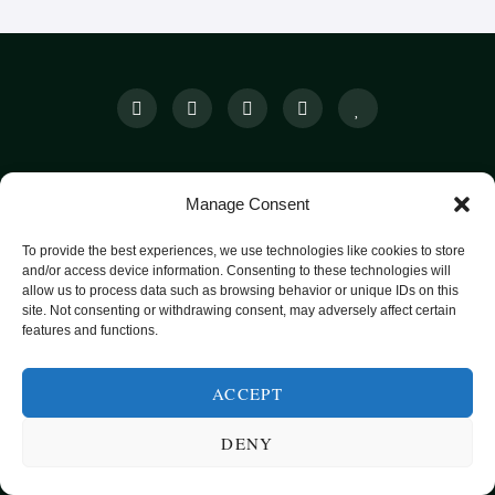
SUNN MAT FRA HELE VERDEN
Manage Consent
KATEGORIER
SMARTE MATVALG
OM
POPULÆRE OPPSKRIFTER
To provide the best experiences, we use technologies like cookies to store
and/or access device information. Consenting to these technologies will
FROKOST
allow us to process data such as browsing behavior or unique IDs on this
site. Not consenting or withdrawing consent, may adversely affect certain
HOVEDRETTER
features and functions.
PASTA
ACCEPT
SUPPER
EKSOTISKE SMAKER
DENY
MAT FOR VEGETARIANERE