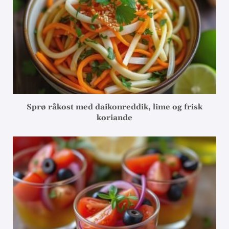
Sprø råkost med daikonreddik, lime og frisk
koriande