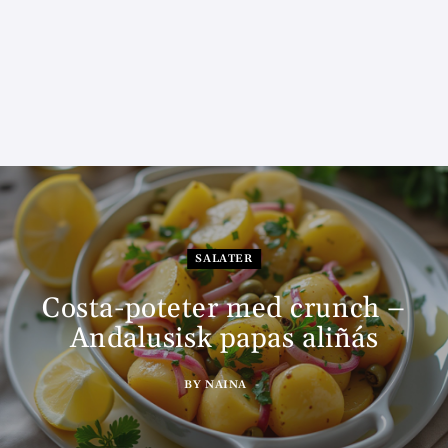
SALATER
Costa-poteter med crunch –
Andalusisk papas aliñás
BY
NAINA