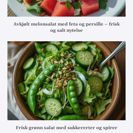
Avkjølt melonsalat med feta og persille – frisk
og salt nytelse
Frisk grønn salat med sukkererter og spirer