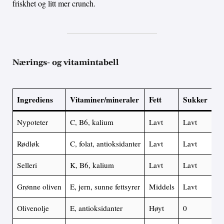
friskhet og litt mer crunch.
Nærings- og vitamintabell
Ingrediens
Vitaminer/mineraler
Fett
Sukker
Pr
Nypoteter
C, B6, kalium
Lavt
Lavt
Mi
Rødløk
C, folat, antioksidanter
Lavt
Lavt
La
Selleri
K, B6, kalium
Lavt
Lavt
La
Grønne oliven
E, jern, sunne fettsyrer
Middels
Lavt
La
Olivenolje
E, antioksidanter
Høyt
0
0