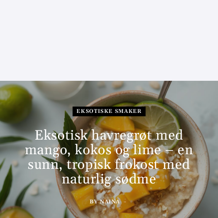
EKSOTISKE SMAKER
Eksotisk havregrøt med
mango, kokos og lime – en
sunn, tropisk frokost med
naturlig sødme
BY
NAINA