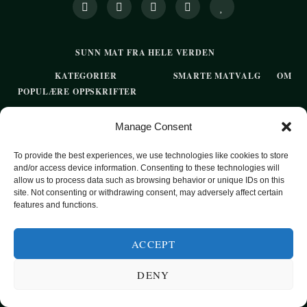
SUNN MAT FRA HELE VERDEN
KATEGORIER
SMARTE MATVALG
OM
POPULÆRE OPPSKRIFTER
FROKOST
Manage Consent
HOVEDRETTER
To provide the best experiences, we use technologies like cookies to store
PASTA
and/or access device information. Consenting to these technologies will
allow us to process data such as browsing behavior or unique IDs on this
SUPPER
site. Not consenting or withdrawing consent, may adversely affect certain
features and functions.
EKSOTISKE SMAKER
MAT FOR VEGETARIANERE
ACCEPT
SUNN HVERDAGSMAT
DENY
BAKST
SØTT UTEN SUKKER