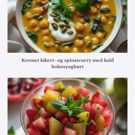
Kremet kikert- og spinatcurry med kald
kokosyoghurt