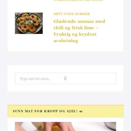
SØTT UTEN SUKKER
Glødende ananas med
chili og frisk lime –
Fruktig og krydret
avslutning
Search
for:
SUNN MAT FOR KROPP OG SJEL! 🥗
Videoavspiller