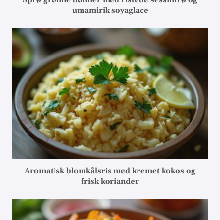
Sprø grønne bønner med ristede sesamfrø og
umamirik soyaglace
Aromatisk blomkålsris med kremet kokos og
frisk koriander