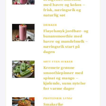
med havre og kokos –
frisk, næringsrik og
naturlig søt
DRIKKER
Fløyelsmyk jordbær- og
banansmoothie med
havre og mandelmelk –
næringsrik start på
dagen
SØTT UTEN SUKKER
Kremete grønne
smoothiepinner med
spinat og mango –
kjølende, sunn nytelse
for varme dager
PROTEINRIK LUNSJ
Smaksrike