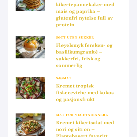
kikertepannekaker med
mais og paprika –
glutenfri nytelse full av
protein
SØTT UTEN SUKKER
Fløyelsmyk fersken- og
basilikumgranité –
sukkerfri, frisk og
sommerlig
SJØMAT
Kremet tropisk
fiskeceviche med kokos
og pasjonsfrukt
MAT FOR VEGETARIANERE
Kremet kikertsalat med
nori og sitron –
Plantebasert favoritt