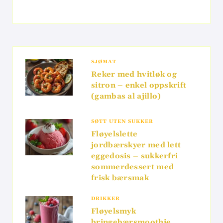
SJØMAT
Reker med hvitløk og
sitron – enkel oppskrift
(gambas al ajillo)
SØTT UTEN SUKKER
Fløyelslette
jordbærskyer med lett
eggedosis – sukkerfri
sommerdessert med
frisk bærsmak
DRIKKER
Fløyelsmyk
bringebærsmoothie