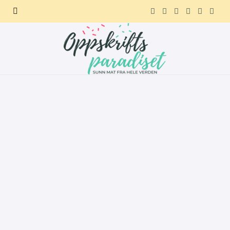
F
X
I
P
R
T
a
(
n
i
e
e
c
T
s
n
d
l
e
w
t
t
d
e
b
i
a
e
i
g
o
t
g
r
t
r
o
t
r
e
a
k
e
a
s
m
r
m
t
)