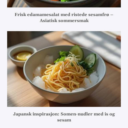
Frisk edamamesalat med ristede sesamfrø –
Asiatisk sommersmak
Japansk inspirasjon: Somen-nudler med is og
sesam