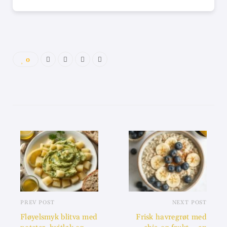
0
PREV POST
NEXT POST
Fløyelsmyk blitva med
Frisk havregrøt med