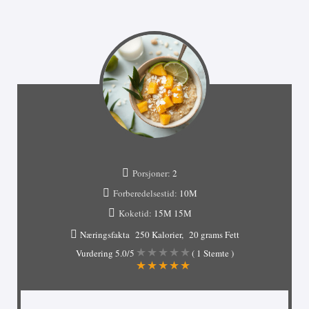
Porsjoner:
2
Forberedelsestid:
10М
Koketid:
15М
15М
Næringsfakta
250 Kalorier
20 grams Fett
Vurdering
5.0
/5
(
1
Stemte )