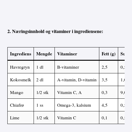
2. Næringsinnhold og vitaminer i ingrediensene:
Ingrediens
Mengde
Vitaminer
Fett (g)
Sukke
Havregryn
1 dl
B-vitaminer
2,5
0,5
Kokosmelk
2 dl
A-vitamin, D-vitamin
3,5
1,0
Mango
1/2 stk
Vitamin C, A
0,3
9,0
Chiafrø
1 ss
Omega-3, kalsium
4,5
0,5
Lime
1/2 stk
Vitamin C
0,1
0,5