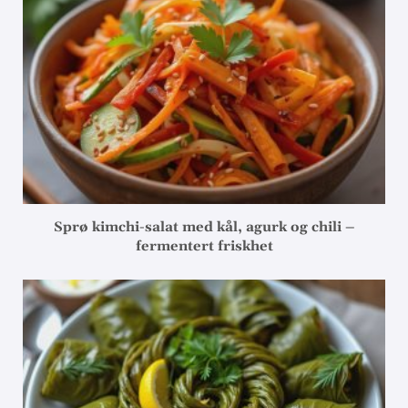
Sprø kimchi-salat med kål, agurk og chili –
fermentert friskhet