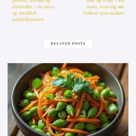
poteter, hvitløk og
chia og frukt – en
olivenolje – en sunn
sunn, naturlig søt
og smakfull
frokost uten sukker
middelhavsrett
RELATED POSTS