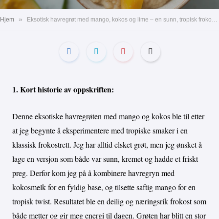
»
Hjem
Eksotisk havregrøt med mango, kokos og lime – en sunn, tropisk frokost med naturlig sødme
1. Kort historie av oppskriften:
Denne eksotiske havregrøten med mango og kokos ble til etter
at jeg begynte å eksperimentere med tropiske smaker i en
klassisk frokostrett. Jeg har alltid elsket grøt, men jeg ønsket å
lage en versjon som både var sunn, kremet og hadde et friskt
preg. Derfor kom jeg på å kombinere havregryn med
kokosmelk for en fyldig base, og tilsette saftig mango for en
tropisk twist. Resultatet ble en deilig og næringsrik frokost som
både metter og gir meg energi til dagen. Grøten har blitt en stor