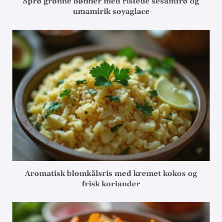
Sprø grønne bønner med ristede sesamfrø og
umamirik soyaglace
Aromatisk blomkålsris med kremet kokos og
frisk koriander