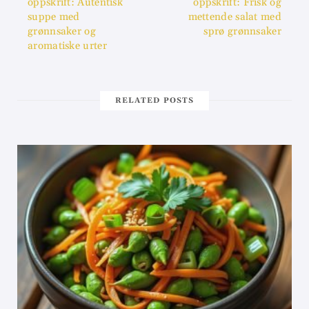
oppskrift: Autentisk
oppskrift: Frisk og
suppe med
mettende salat med
grønnsaker og
sprø grønnsaker
aromatiske urter
RELATED POSTS