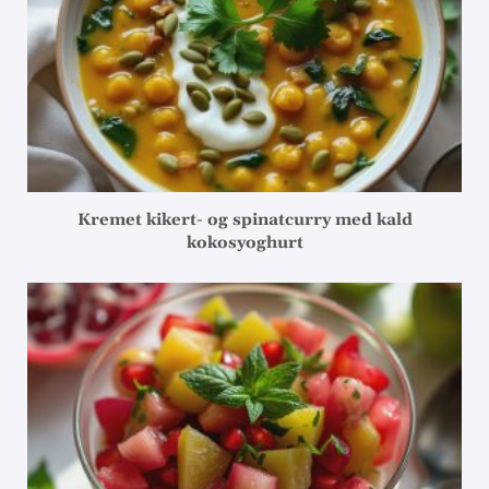
Kremet kikert- og spinatcurry med kald
kokosyoghurt