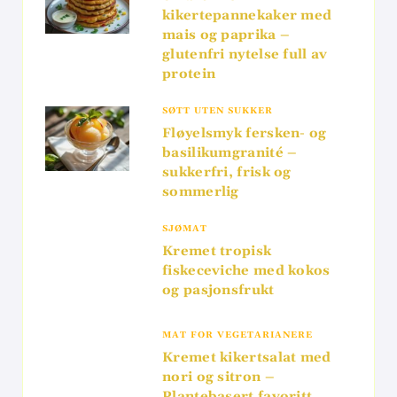
kikertepannekaker med
mais og paprika –
glutenfri nytelse full av
protein
SØTT UTEN SUKKER
Fløyelsmyk fersken- og
basilikumgranité –
sukkerfri, frisk og
sommerlig
SJØMAT
Kremet tropisk
fiskeceviche med kokos
og pasjonsfrukt
MAT FOR VEGETARIANERE
Kremet kikertsalat med
nori og sitron –
Plantebasert favoritt