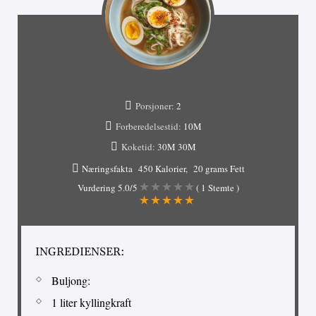
Porsjoner:
2
Forberedelsestid:
10M
Koketid:
30M
30M
Næringsfakta
450 Kalorier
20 grams Fett
Vurdering
5.0
/5
(
1
Stemte )
INGREDIENSER:
Buljong:
1 liter kyllingkraft