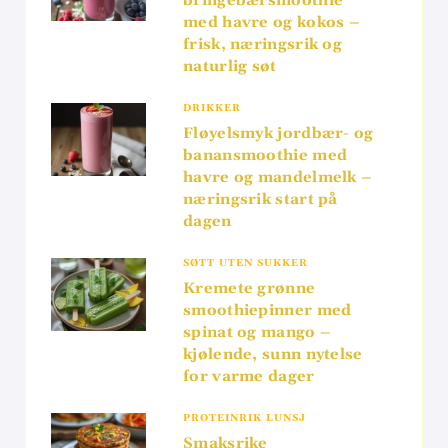
bringebærsmoothie
med havre og kokos –
frisk, næringsrik og
naturlig søt
DRIKKER
Fløyelsmyk jordbær- og
banansmoothie med
havre og mandelmelk –
næringsrik start på
dagen
SØTT UTEN SUKKER
Kremete grønne
smoothiepinner med
spinat og mango –
kjølende, sunn nytelse
for varme dager
PROTEINRIK LUNSJ
Smaksrike