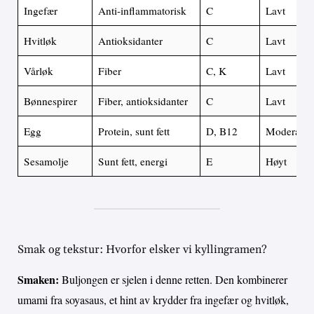
Ingefær
Anti-inflammatorisk
C
Lavt
Hvitløk
Antioksidanter
C
Lavt
Vårløk
Fiber
C, K
Lavt
Bønnespirer
Fiber, antioksidanter
C
Lavt
Egg
Protein, sunt fett
D, B12
Moderat
Sesamolje
Sunt fett, energi
E
Høyt
Smak og tekstur: Hvorfor elsker vi kyllingramen?
Smaken:
Buljongen er sjelen i denne retten. Den kombinerer
umami fra soyasaus, et hint av krydder fra ingefær og hvitløk,