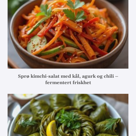
Sprø kimchi-salat med kål, agurk og chili –
fermentert friskhet