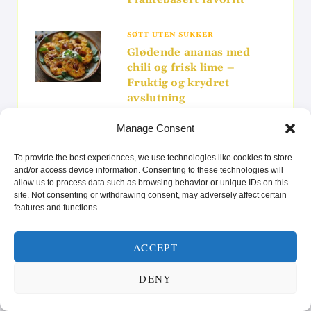
SØTT UTEN SUKKER
Glødende ananas med
chili og frisk lime –
Fruktig og krydret
avslutning
Manage Consent
To provide the best experiences, we use technologies like cookies to store
and/or access device information. Consenting to these technologies will
Search
allow us to process data such as browsing behavior or unique IDs on this
site. Not consenting or withdrawing consent, may adversely affect certain
for:
features and functions.
ACCEPT
SUNN MAT FOR KROPP OG SJEL! 🥗
DENY
Videoavspiller