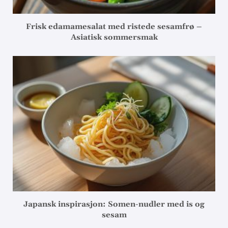
Frisk edamamesalat med ristede sesamfrø –
Asiatisk sommersmak
Japansk inspirasjon: Somen-nudler med is og
sesam