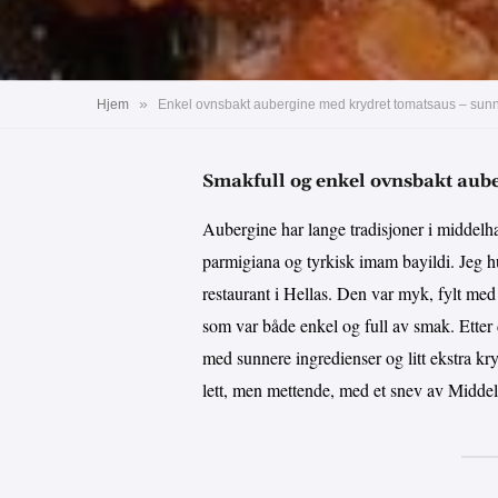
»
Hjem
Enkel ovnsbakt aubergine med krydret tomatsaus – sunn, 
Smakfull og enkel ovnsbakt aub
Aubergine har lange tradisjoner i middelha
parmigiana og tyrkisk imam bayildi. Jeg h
restaurant i Hellas. Den var myk, fylt med 
som var både enkel og full av smak. Etter
med sunnere ingredienser og litt ekstra kry
lett, men mettende, med et snev av Middel