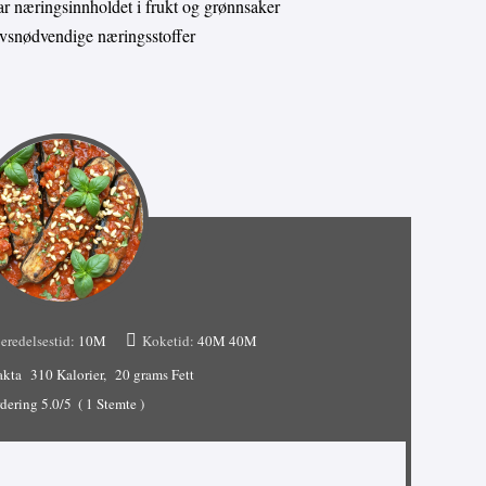
 næringsinnholdet i frukt og grønnsaker
livsnødvendige næringsstoffer
eredelsestid:
10M
Koketid:
40M
40M
akta
310 Kalorier
20 grams Fett
dering
5.0
/5
(
1
Stemte )