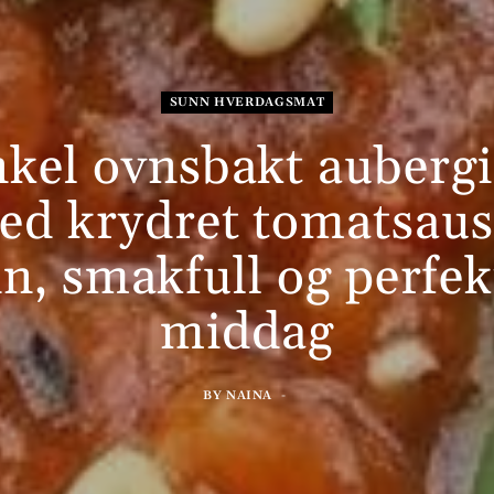
SUNN HVERDAGSMAT
kel ovnsbakt auberg
ed krydret tomatsaus
n, smakfull og perfekt
middag
BY
NAINA