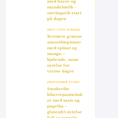
med havre og
mandelmelk –
næringsrik start
på dagen
SØTT UTEN SUKKER
Kremete grønne
smoothiepinner
med spinat og
mango –
kjølende, sunn
nytelse for
varme dager
PROTEINRIK LUNSJ
Smaksrike
kikertepannekak
er med mais og
paprika –
glutenfri nytelse
full av protein