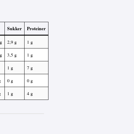
Sukker
Proteiner
 g
2,9 g
1 g
 g
3,5 g
1 g
1 g
7 g
g
0 g
0 g
g
1 g
4 g