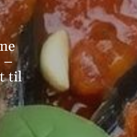
ine
 –
 til