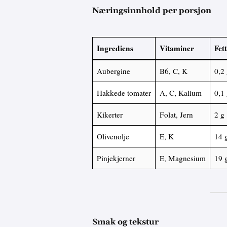
Næringsinnhold per porsjon
Ingrediens
Vitaminer
Fett
Aubergine
B6, C, K
0,2
Hakkede tomater
A, C, Kalium
0,1
Kikerter
Folat, Jern
2 g
Olivenolje
E, K
14 
Pinjekjerner
E, Magnesium
19 
Smak og tekstur