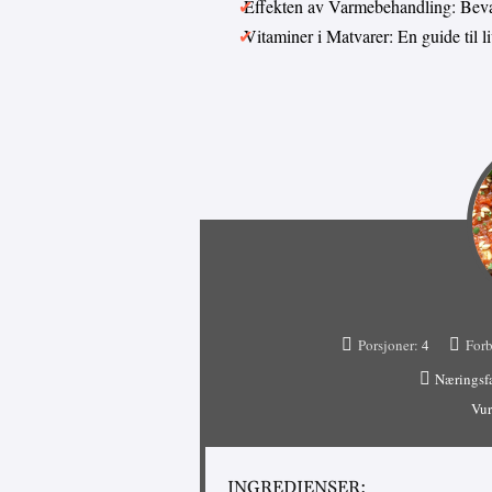
Effekten av Varmebehandling: Bevar
Vitaminer i Matvarer: En guide til 
Porsjoner:
4
Forb
Næringsf
Vur
INGREDIENSER: