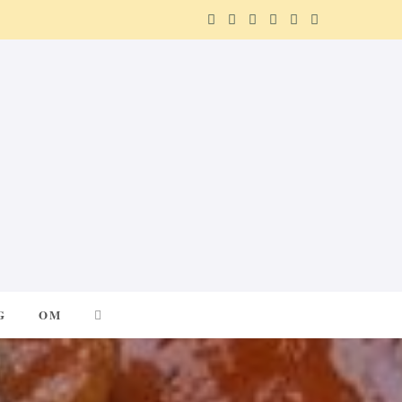
F
X
I
P
R
T
a
(
n
i
e
e
c
T
s
n
d
l
e
w
t
t
d
e
b
i
a
e
i
g
o
t
g
r
t
r
o
t
r
e
a
k
e
a
s
m
G
OM
r
m
t
)