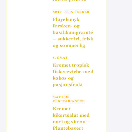
SØTT UTEN SUKKER
Fløyelsmyk
fersken- og
basilikumgranité
– sukkerfri, frisk
og sommerlig
SJØMAT
Kremet tropisk
fiskeceviche med
kokos og
pasjonsfrukt
MAT FOR
VEGETARIANERE
Kremet
kikertsalat med
nori og sitron –
Plantebasert