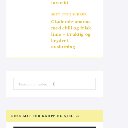
favoritt
SØTT UTEN SUKKER
Glødende ananas
med chili og frisk
lime – Fruktig og
krydret
avslutning
Search
for:
SUNN MAT FOR KROPP OG SJEL! 🥗