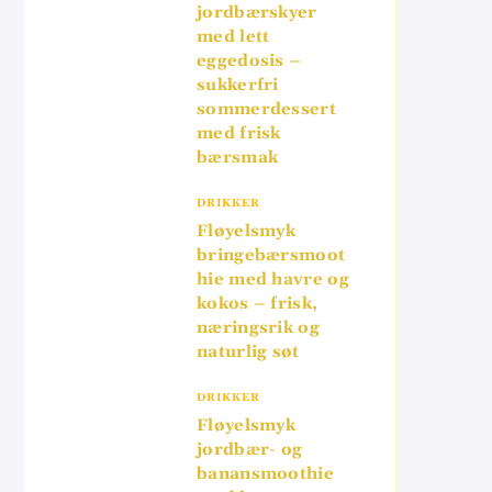
jordbærskyer
med lett
eggedosis –
sukkerfri
sommerdessert
med frisk
bærsmak
DRIKKER
Fløyelsmyk
bringebærsmoot
hie med havre og
kokos – frisk,
næringsrik og
naturlig søt
DRIKKER
Fløyelsmyk
jordbær- og
banansmoothie