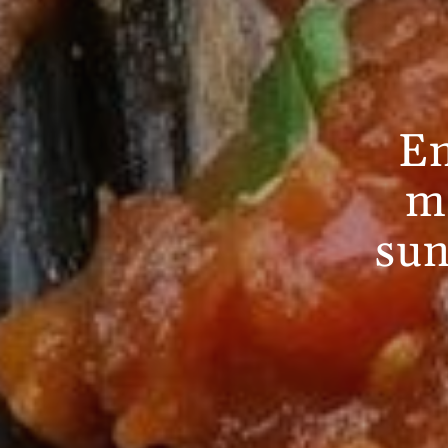
En
m
sun