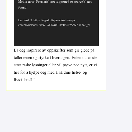
Videoavspiller
Media error: Format(s) not supported or source(s) not
found
Last ned fil: https://oppskriftsparadiset.no/wp-
content/uploads/2024/12/GR44GTW1P3TYAAMZ.mp4?_=1
La deg inspirere av oppskrifter som gir glede på
tallerkenen og styrke i hverdagen. Enten du er ute
etter raske løsninger eller vil prøve noe nytt, er vi
her for å hjelpe deg med å nå dine helse- og
livsstilsmål.”