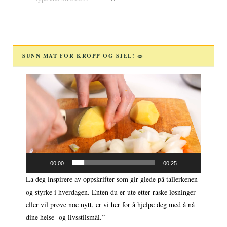
for:
SUNN MAT FOR KROPP OG SJEL! 🥗
Videoavspiller
00:00
00:25
La deg inspirere av oppskrifter som gir glede på tallerkenen
og styrke i hverdagen. Enten du er ute etter raske løsninger
eller vil prøve noe nytt, er vi her for å hjelpe deg med å nå
dine helse- og livsstilsmål.”