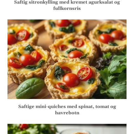
Saftig sitronkylling med kremet agurksalat og
fullkornsris
Saftige mini-quiches med spinat, tomat og
havrebotn