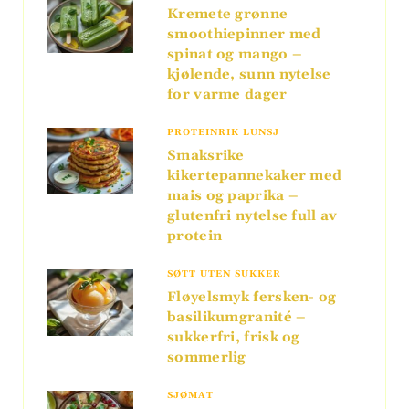
Kremete grønne
smoothiepinner med
spinat og mango –
kjølende, sunn nytelse
for varme dager
PROTEINRIK LUNSJ
Smaksrike
kikertepannekaker med
mais og paprika –
glutenfri nytelse full av
protein
SØTT UTEN SUKKER
Fløyelsmyk fersken- og
basilikumgranité –
sukkerfri, frisk og
sommerlig
SJØMAT