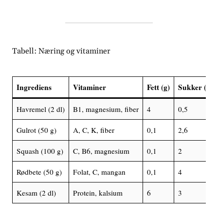
Tabell: Næring og vitaminer
Ingrediens
Vitaminer
Fett (g)
Sukker (g)
Havremel (2 dl)
B1, magnesium, fiber
4
0,5
Gulrot (50 g)
A, C, K, fiber
0,1
2,6
Squash (100 g)
C, B6, magnesium
0,1
2
Rødbete (50 g)
Folat, C, mangan
0,1
4
Kesam (2 dl)
Protein, kalsium
6
3