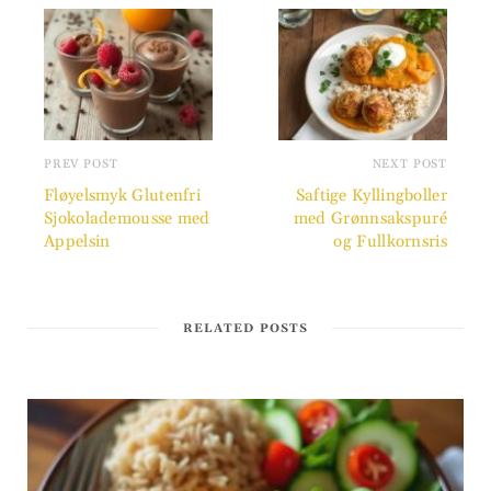
PREV POST
NEXT POST
Fløyelsmyk Glutenfri
Saftige Kyllingboller
Sjokolademousse med
med Grønnsakspuré
Appelsin
og Fullkornsris
RELATED POSTS