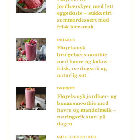
jordbærskyer med lett
eggedosis – sukkerfri
sommerdessert med
frisk bærsmak
DRIKKER
Fløyelsmyk
bringebærsmoothie
med havre og kokos –
frisk, næringsrik og
naturlig søt
DRIKKER
Fløyelsmyk jordbær- og
banansmoothie med
havre og mandelmelk –
næringsrik start på
dagen
SØTT UTEN SUKKER