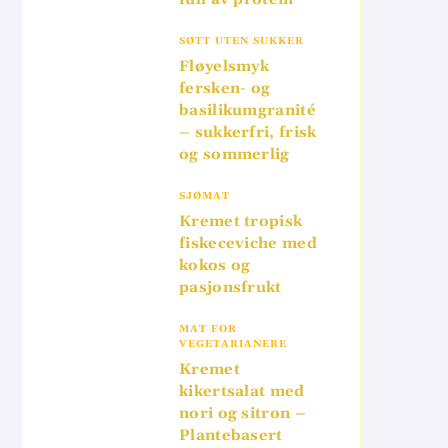
SØTT UTEN SUKKER
Fløyelsmyk
fersken- og
basilikumgranité
– sukkerfri, frisk
og sommerlig
SJØMAT
Kremet tropisk
fiskeceviche med
kokos og
pasjonsfrukt
MAT FOR
VEGETARIANERE
Kremet
kikertsalat med
nori og sitron –
Plantebasert