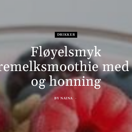
DRIKKER
Fløyelsmyk
remelksmoothie med
og honning
BY
NAINA