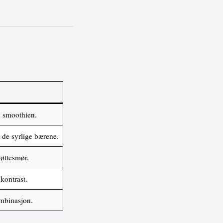
i smoothien.
de syrlige bærene.
øttesmør.
kontrast.
mbinasjon.