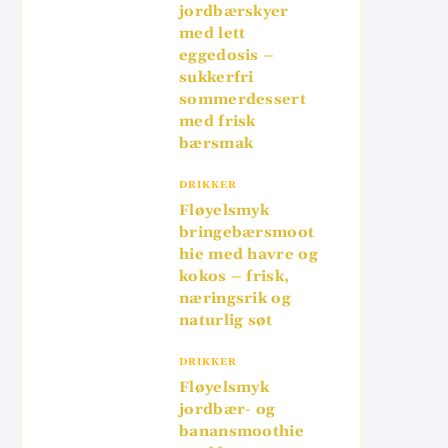
jordbærskyer
med lett
eggedosis –
sukkerfri
sommerdessert
med frisk
bærsmak
DRIKKER
Fløyelsmyk
bringebærsmoot
hie med havre og
kokos – frisk,
næringsrik og
naturlig søt
DRIKKER
Fløyelsmyk
jordbær- og
banansmoothie