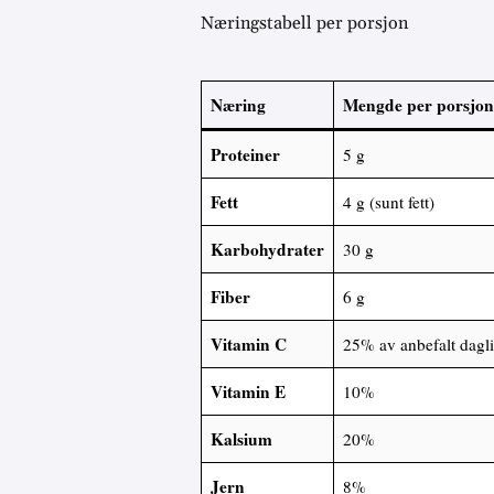
Næringstabell per porsjon
Næring
Mengde per porsjon
Proteiner
5 g
Fett
4 g (sunt fett)
Karbohydrater
30 g
Fiber
6 g
Vitamin C
25% av anbefalt dagli
Vitamin E
10%
Kalsium
20%
Jern
8%