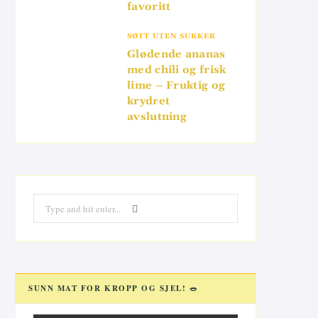
favoritt
SØTT UTEN SUKKER
Glødende ananas
med chili og frisk
lime – Fruktig og
krydret
avslutning
Search
for:
SUNN MAT FOR KROPP OG SJEL! 🥗