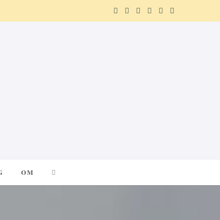
F
X
I
P
R
T
a
(
n
i
e
e
c
T
s
n
d
l
e
w
t
t
d
e
b
i
a
e
i
g
o
t
g
r
t
r
o
t
r
e
a
k
e
a
s
m
G
OM
r
m
t
)