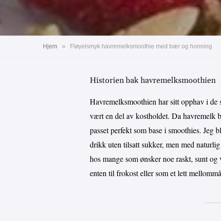
»
Hjem
Fløyelsmyk havremelksmoothie med bær og honning
Historien bak havremelksmoothien
Havremelksmoothien har sitt opphav i de s
vært en del av kostholdet. Da havremelk b
passet perfekt som base i smoothies. Jeg b
drikk uten tilsatt sukker, men med naturli
hos mange som ønsker noe raskt, sunt og v
enten til frokost eller som et lett mellommå