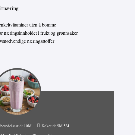
 Ernæring
enkeltvitaminer uten å bomme
 næringsinnholdet i frukt og grønnsaker
livsnødvendige næringsstoffer
beredelsestid:
10M
Koketid:
5M
5M
akta
190 Kalorier
20 grams Fett