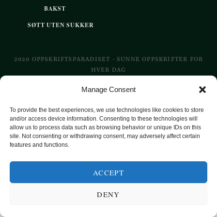
BAKST
SØTT UTEN SUKKER
2020 OPPSKRIFTSPARADISET - SUNNE OPPSKRIFTER FOR
HVER DAG
Manage Consent
TOP
To provide the best experiences, we use technologies like cookies to store
and/or access device information. Consenting to these technologies will
allow us to process data such as browsing behavior or unique IDs on this
site. Not consenting or withdrawing consent, may adversely affect certain
features and functions.
ACCEPT
DENY