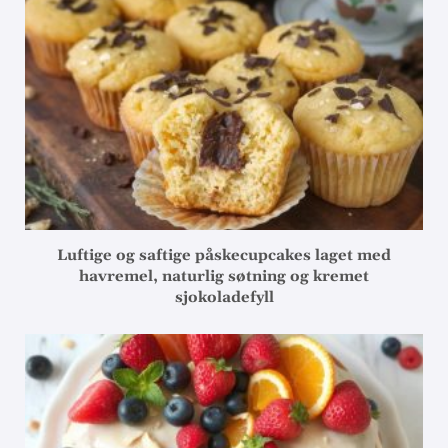
Luftige og saftige påskecupcakes laget med
havremel, naturlig søtning og kremet
sjokoladefyll