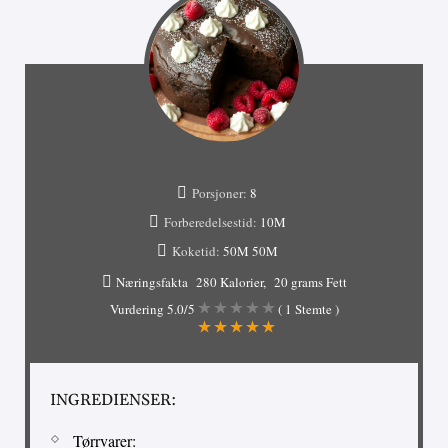
Porsjoner:
8
Forberedelsestid:
10M
Koketid:
50M
50M
Næringsfakta
280 Kalorier
20 grams Fett
Vurdering
5.0
/5
(
1
Stemte )
INGREDIENSER:
Tørrvarer: