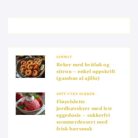
SJØMAT
Reker med hvitløk og
sitron – enkel oppskrift
(gambas al ajillo)
SØTT UTEN SUKKER
Fløyelslette
jordbærskyer med lett
eggedosis – sukkerfri
sommerdessert med
frisk bærsmak