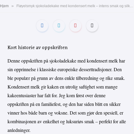
»
Hjem
Fløyelsmyk sjokoladekake med kondensert melk – intens smak og silkemyk konsistens.
Kort historie av oppskriften
Denne oppskriften på sjokoladekake med kondensert melk har
sin opprinnelse i klassiske europeiske desserttradisjoner. Den
ble populær på grunn av dens enkle tilberedning og rike smak.
Kondensert melk gir kaken en utrolig saftighet som mange
kakeentusiaster har falt for. Jeg kom først over denne
oppskriften på en familiefest, og den har siden blitt en sikker
vinner hos både barn og voksne. Det som gjør den spesiell, er
kombinasjonen av enkelhet og luksuriøs smak – perfekt for alle
anledninger.