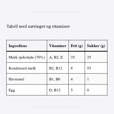
Tabell med næringer og vitaminer
Ingrediens
Vitaminer
Fett (g)
Sukker (g)
Pr
Mørk sjokolade (70%)
A, B2, E
35
25
8
Kondensert melk
B2, B12
8
55
8
Havremel
B1, B6
4
1
6
Egg
D, B12
5
0
6