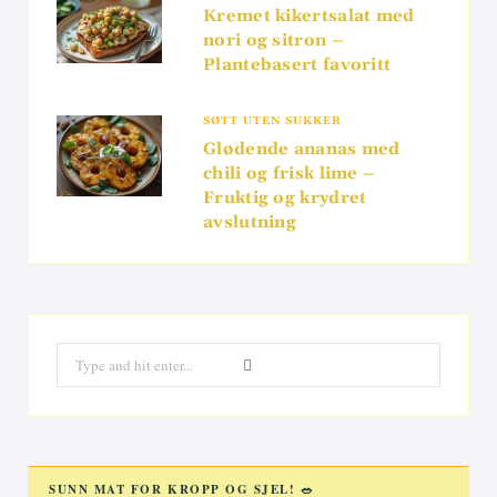
Kremet kikertsalat med
nori og sitron –
Plantebasert favoritt
SØTT UTEN SUKKER
Glødende ananas med
chili og frisk lime –
Fruktig og krydret
avslutning
Search
for:
SUNN MAT FOR KROPP OG SJEL! 🥗