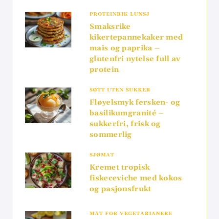
PROTEINRIK LUNSJ
Smaksrike
kikertepannekaker med
mais og paprika –
glutenfri nytelse full av
protein
SØTT UTEN SUKKER
Fløyelsmyk fersken- og
basilikumgranité –
sukkerfri, frisk og
sommerlig
SJØMAT
Kremet tropisk
fiskeceviche med kokos
og pasjonsfrukt
MAT FOR VEGETARIANERE