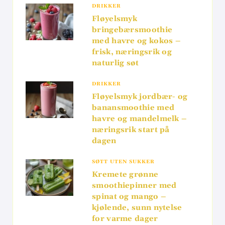
DRIKKER
Fløyelsmyk
bringebærsmoothie
med havre og kokos –
frisk, næringsrik og
naturlig søt
DRIKKER
Fløyelsmyk jordbær- og
banansmoothie med
havre og mandelmelk –
næringsrik start på
dagen
SØTT UTEN SUKKER
Kremete grønne
smoothiepinner med
spinat og mango –
kjølende, sunn nytelse
for varme dager