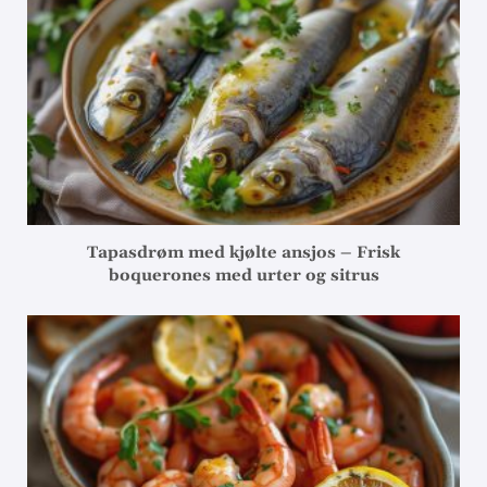
Tapasdrøm med kjølte ansjos – Frisk
boquerones med urter og sitrus