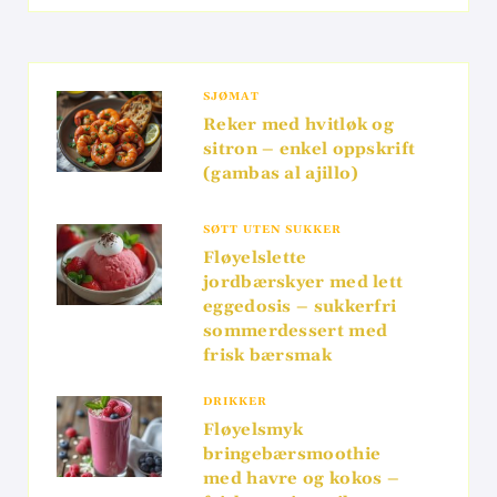
SJØMAT
Reker med hvitløk og
sitron – enkel oppskrift
(gambas al ajillo)
SØTT UTEN SUKKER
Fløyelslette
jordbærskyer med lett
eggedosis – sukkerfri
sommerdessert med
frisk bærsmak
DRIKKER
Fløyelsmyk
bringebærsmoothie
med havre og kokos –