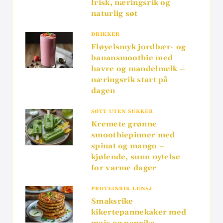
frisk, næringsrik og
naturlig søt
DRIKKER
Fløyelsmyk jordbær- og
banansmoothie med
havre og mandelmelk –
næringsrik start på
dagen
SØTT UTEN SUKKER
Kremete grønne
smoothiepinner med
spinat og mango –
kjølende, sunn nytelse
for varme dager
PROTEINRIK LUNSJ
Smaksrike
kikertepannekaker med