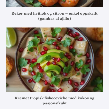
Reker med hvitløk og sitron – enkel oppskrift
(gambas al ajillo)
Kremet tropisk fiskeceviche med kokos og
pasjonsfrukt