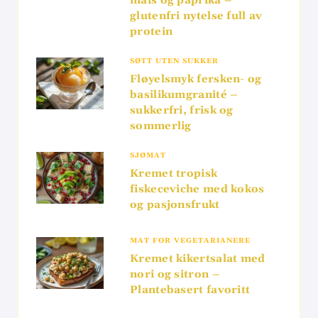
mais og paprika –
glutenfri nytelse full av
protein
SØTT UTEN SUKKER
Fløyelsmyk fersken- og
basilikumgranité –
sukkerfri, frisk og
sommerlig
SJØMAT
Kremet tropisk
fiskeceviche med kokos
og pasjonsfrukt
MAT FOR VEGETARIANERE
Kremet kikertsalat med
nori og sitron –
Plantebasert favoritt