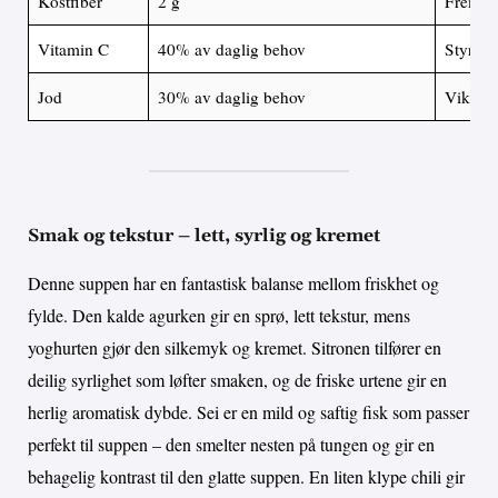
Kostfiber
2 g
Fremme
Vitamin C
40% av daglig behov
Styrker
Jod
30% av daglig behov
Viktig f
Smak og tekstur – lett, syrlig og kremet
Denne suppen har en fantastisk balanse mellom friskhet og
fylde. Den kalde agurken gir en sprø, lett tekstur, mens
yoghurten gjør den silkemyk og kremet. Sitronen tilfører en
deilig syrlighet som løfter smaken, og de friske urtene gir en
herlig aromatisk dybde. Sei er en mild og saftig fisk som passer
perfekt til suppen – den smelter nesten på tungen og gir en
behagelig kontrast til den glatte suppen. En liten klype chili gir