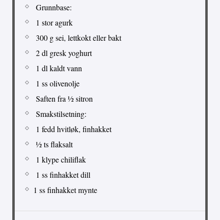
Grunnbase:
1 stor agurk
300 g sei, lettkokt eller bakt
2 dl gresk yoghurt
1 dl kaldt vann
1 ss olivenolje
Saften fra ½ sitron
Smakstilsetning:
1 fedd hvitløk, finhakket
½ ts flaksalt
1 klype chiliflak
1 ss finhakket dill
1 ss finhakket mynte