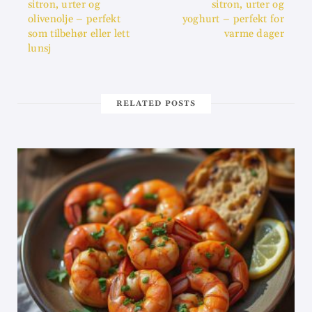
sitron, urter og
sitron, urter og
olivenolje – perfekt
yoghurt – perfekt for
som tilbehør eller lett
varme dager
lunsj
RELATED POSTS