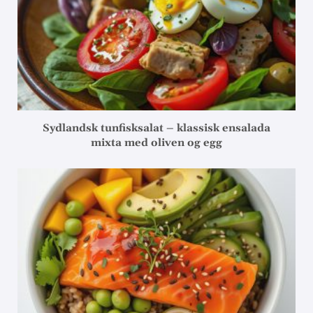
Sydlandsk tunfisksalat – klassisk ensalada
mixta med oliven og egg