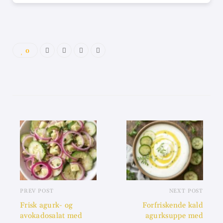
0
PREV POST
NEXT POST
Frisk agurk- og
Forfriskende kald
avokadosalat med
agurksuppe med