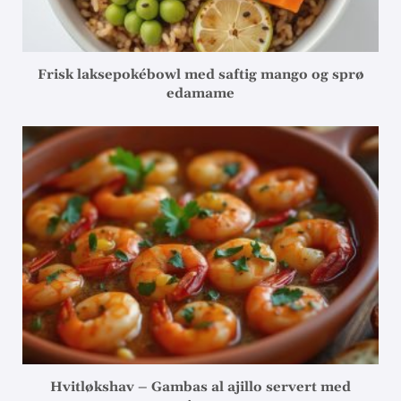
Frisk laksepokébowl med saftig mango og sprø
edamame
Hvitløkshav – Gambas al ajillo servert med