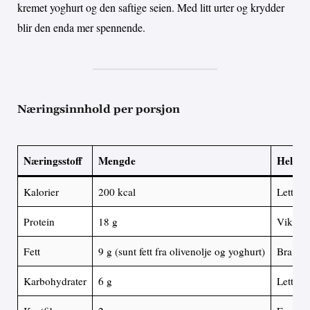
kremet yoghurt og den saftige seien. Med litt urter og krydder
blir den enda mer spennende.
Næringsinnhold per porsjon
Næringsstoff
Mengde
Helsef
Kalorier
200 kcal
Lett og
Protein
18 g
Viktig 
Fett
9 g (sunt fett fra olivenolje og yoghurt)
Bra for 
Karbohydrater
6 g
Lett og