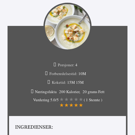
Porsjoner:
4
Forberedelsestid:
10M
Koketid:
15M
15M
Næringsfakta
200 Kalorier
20 grams Fett
Vurdering
5.0
/5
(
1
Stemte )
INGREDIENSER: