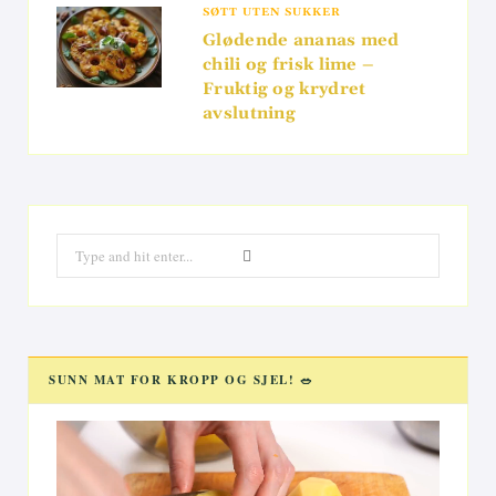
SØTT UTEN SUKKER
Glødende ananas med
chili og frisk lime –
Fruktig og krydret
avslutning
Search
for:
SUNN MAT FOR KROPP OG SJEL! 🥗
Videoavspiller