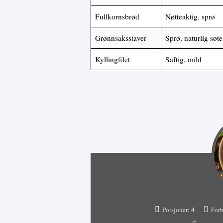
Fullkornsbrød
Nøtteaktig, sprø
Grønnsaksstaver
Sprø, naturlig søte
Kyllingfilet
Saftig, mild
Porsjoner:
4
Forb