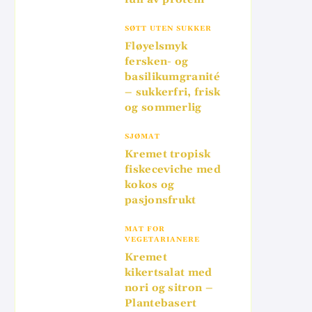
SØTT UTEN SUKKER
Fløyelsmyk
fersken- og
basilikumgranité
– sukkerfri, frisk
og sommerlig
SJØMAT
Kremet tropisk
fiskeceviche med
kokos og
pasjonsfrukt
MAT FOR
VEGETARIANERE
Kremet
kikertsalat med
nori og sitron –
Plantebasert