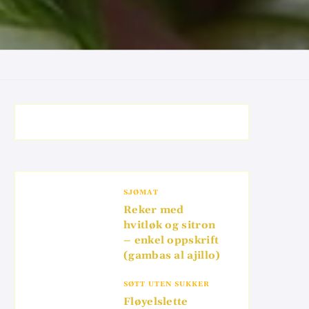
SJØMAT
Reker med
hvitløk og sitron
– enkel oppskrift
(gambas al ajillo)
SØTT UTEN SUKKER
Fløyelslette