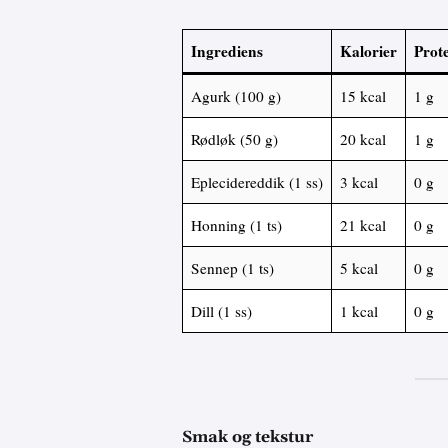
Ingrediens
Kalorier
Prote
Agurk (100 g)
15 kcal
1 g
Rødløk (50 g)
20 kcal
1 g
Eplecidereddik (1 ss)
3 kcal
0 g
Honning (1 ts)
21 kcal
0 g
Sennep (1 ts)
5 kcal
0 g
Dill (1 ss)
1 kcal
0 g
Smak og tekstur