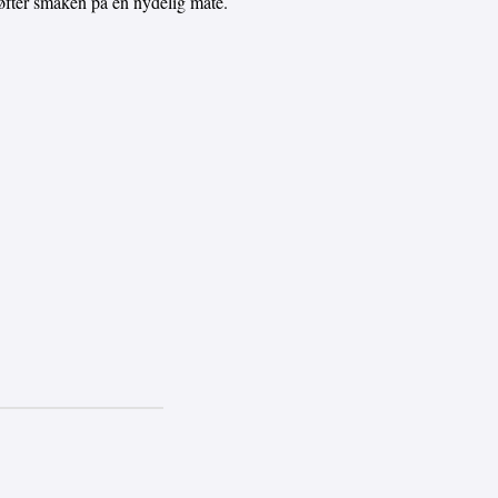
 løfter smaken på en nydelig måte.