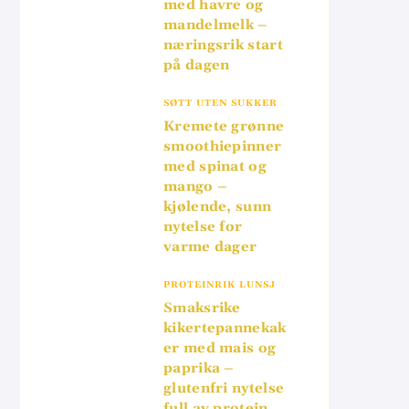
med havre og
mandelmelk –
mineraler
næringsrik start
på dagen
um, fiber
SØTT UTEN SUKKER
ium
Kremete grønne
smoothiepinner
probiotika
med spinat og
mango –
er, antioksidanter
kjølende, sunn
nytelse for
lsium
varme dager
PROTEINRIK LUNSJ
Smaksrike
kikertepannekak
er med mais og
paprika –
glutenfri nytelse
full av protein