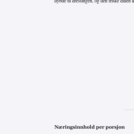
dybde til dressingen, og den friske dillen
Næringsinnhold per porsjon