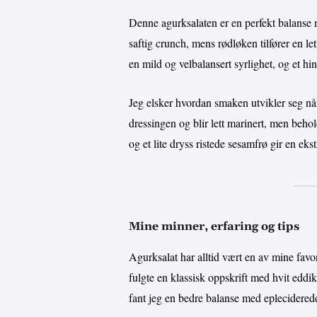
Denne agurksalaten er en perfekt balanse m
saftig crunch, mens rødløken tilfører en l
en mild og velbalansert syrlighet, og et h
Jeg elsker hvordan smaken utvikler seg når s
dressingen og blir lett marinert, men behol
og et lite dryss ristede sesamfrø gir en ek
Mine minner, erfaring og tips
Agurksalat har alltid vært en av mine favor
fulgte en klassisk oppskrift med hvit eddi
fant jeg en bedre balanse med eplecidered