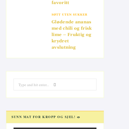
favoritt
SØTT UTEN SUKKER
Glødende ananas
med chili og frisk
lime – Fruktig og
krydret
avslutning
Search
for:
SUNN MAT FOR KROPP OG SJEL! 🥗