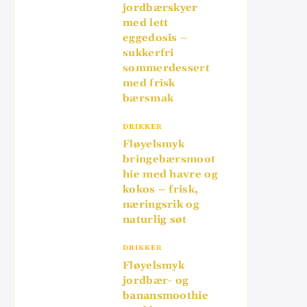
jordbærskyer
med lett
eggedosis –
sukkerfri
sommerdessert
med frisk
bærsmak
DRIKKER
Fløyelsmyk
bringebærsmoot
hie med havre og
kokos – frisk,
næringsrik og
naturlig søt
DRIKKER
Fløyelsmyk
jordbær- og
banansmoothie