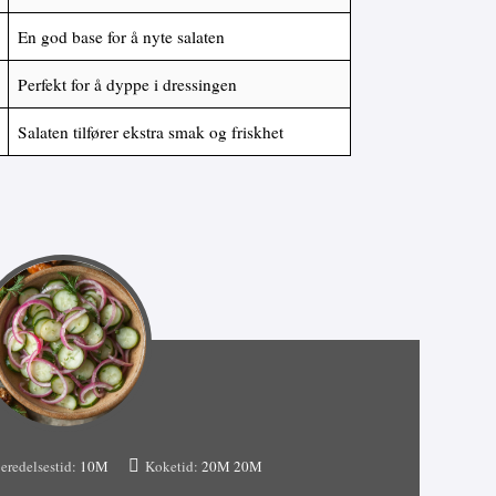
En god base for å nyte salaten
Perfekt for å dyppe i dressingen
Salaten tilfører ekstra smak og friskhet
eredelsestid:
10М
Koketid:
20М
20М