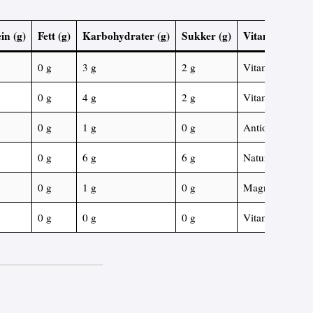
in (g)
Fett (g)
Karbohydrater (g)
Sukker (g)
Vitaminer og 
0 g
3 g
2 g
Vitamin K, kali
0 g
4 g
2 g
Vitamin C, kal
0 g
1 g
0 g
Antioksidanter, 
0 g
6 g
6 g
Naturlige enzym
0 g
1 g
0 g
Magnesium, ka
0 g
0 g
0 g
Vitamin C, jern