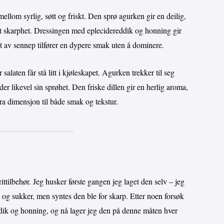
ellom syrlig, søtt og friskt. Den sprø agurken gir en deilig,
ett skarphet. Dressingen med eplecidereddik og honning gir
int av sennep tilfører en dypere smak uten å dominere.
alaten får stå litt i kjøleskapet. Agurken trekker til seg
der likevel sin sprøhet. Den friske dillen gir en herlig aroma,
stra dimensjon til både smak og tekstur.
ittilbehør. Jeg husker første gangen jeg laget den selv – jeg
k og sukker, men syntes den ble for skarp. Etter noen forsøk
dik og honning, og nå lager jeg den på denne måten hver