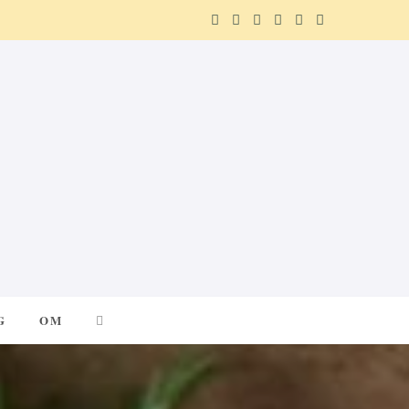
F
X
I
P
R
T
a
(
n
i
e
e
c
T
s
n
d
l
e
w
t
t
d
e
b
i
a
e
i
g
o
t
g
r
t
r
o
t
r
e
a
k
e
a
s
m
G
OM
r
m
t
)