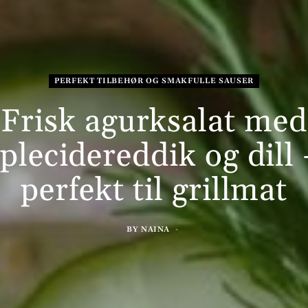
PERFEKT TILBEHØR OG SMAKFULLE SAUSER
Frisk agurksalat med
plecidereddik og dill
perfekt til grillmat
BY
NAINA