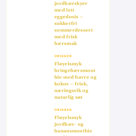
jordbærskyer
med lett
eggedosis –
sukkerfri
sommerdessert
med frisk
bærsmak
DRIKKER
Fløyelsmyk
bringebærsmoot
hie med havre og
kokos – frisk,
næringsrik og
naturlig søt
DRIKKER
Fløyelsmyk
jordbær- og
banansmoothie