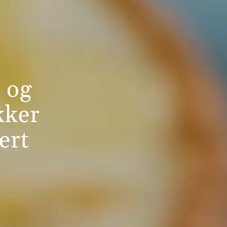
 og
kker
ert