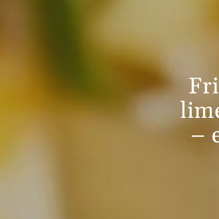
Fr
lim
– 