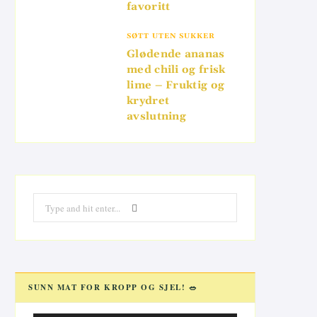
favoritt
SØTT UTEN SUKKER
Glødende ananas
med chili og frisk
lime – Fruktig og
krydret
avslutning
Search
for:
SUNN MAT FOR KROPP OG SJEL! 🥗