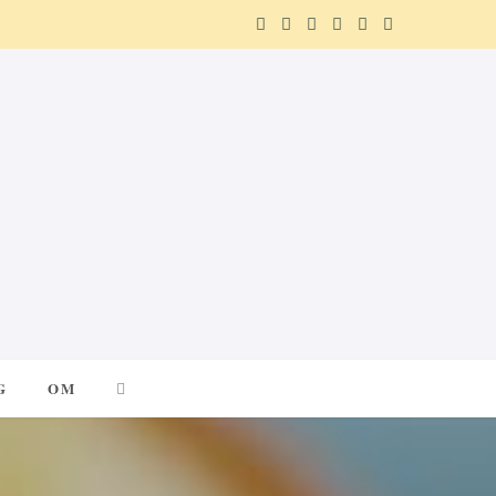
F
X
I
P
R
T
a
(
n
i
e
e
c
T
s
n
d
l
e
w
t
t
d
e
b
i
a
e
i
g
o
t
g
r
t
r
o
t
r
e
a
k
e
a
s
m
G
OM
r
m
t
)