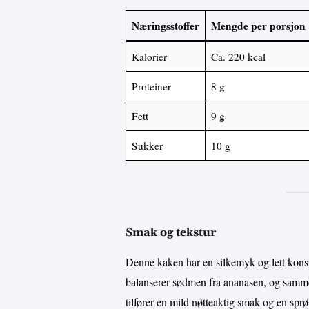
Næringsstoffer
Mengde per porsjon
Kalorier
Ca. 220 kcal
Proteiner
8 g
Fett
9 g
Sukker
10 g
Smak og tekstur
Denne kaken har en silkemyk og lett konsi
balanserer sødmen fra ananasen, og samme
tilfører en mild nøtteaktig smak og en sprø 