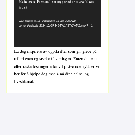
Videoavspiller
Media error: Format(s) not supported or source(s) not
found
Last ned fil: https://oppskriftsparadiset.no/wp-
content/uploads/2024/12/GR44GTW1P3TYAAMZ.mp4?_=1
La deg inspirere av oppskrifter som gir glede på
tallerkenen og styrke i hverdagen. Enten du er ute
etter raske løsninger eller vil prøve noe nytt, er vi
her for å hjelpe deg med å nå dine helse- og
livsstilsmål.”