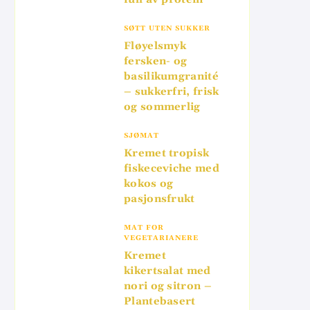
SØTT UTEN SUKKER
Fløyelsmyk
fersken- og
basilikumgranité
– sukkerfri, frisk
og sommerlig
SJØMAT
Kremet tropisk
fiskeceviche med
kokos og
pasjonsfrukt
MAT FOR
VEGETARIANERE
Kremet
kikertsalat med
nori og sitron –
Plantebasert