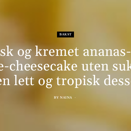
BAKST
isk og kremet ananas-
e-cheesecake uten su
en lett og tropisk dess
BY
NAINA