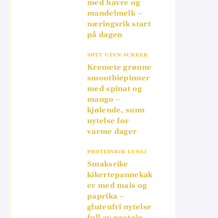
med havre og
mandelmelk –
næringsrik start
på dagen
SØTT UTEN SUKKER
Kremete grønne
smoothiepinner
med spinat og
mango –
kjølende, sunn
nytelse for
varme dager
PROTEINRIK LUNSJ
Smaksrike
kikertepannekak
er med mais og
paprika –
glutenfri nytelse
full av protein