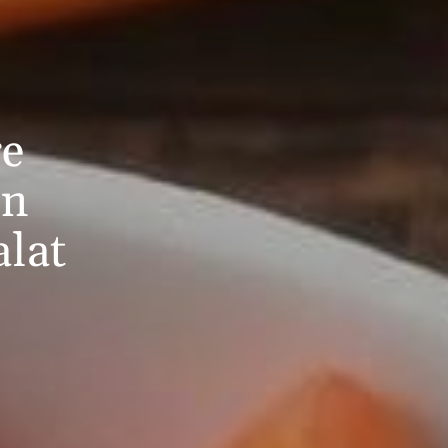
ge
en
alat