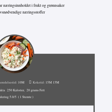
 næringsinnholdet i frukt og grønnsaker
livsnødvendige næringsstoffer
eredelsestid:
10M
Koketid:
15M
15M
akta
250 Kalorier
20 grams Fett
dering
5.0
/5
(
1
Stemte )