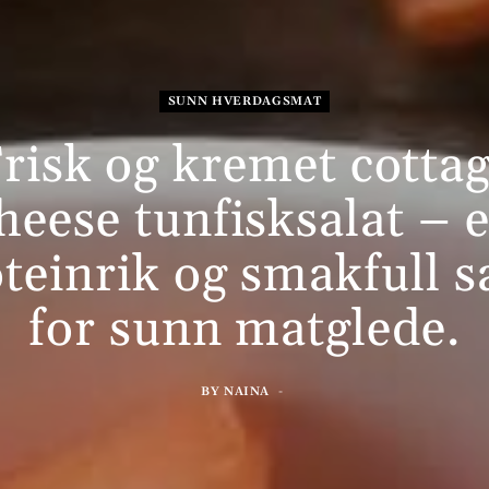
SUNN HVERDAGSMAT
risk og kremet cotta
heese tunfisksalat – 
teinrik og smakfull s
for sunn matglede.
BY
NAINA