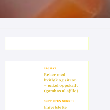
SJØMAT
Reker med
hvitløk og sitron
– enkel oppskrift
(gambas al ajillo)
SØTT UTEN SUKKER
Fløyelslette