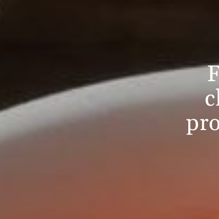
F
c
pro