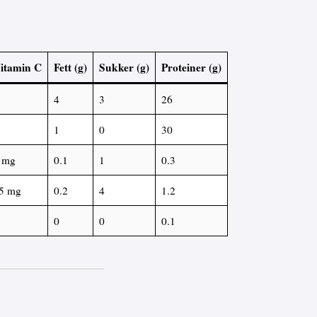
itamin C
Fett (g)
Sukker (g)
Proteiner (g)
4
3
26
1
0
30
 mg
0.1
1
0.3
5 mg
0.2
4
1.2
0
0
0.1