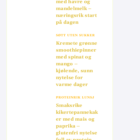
med havre og
mandelmelk –
næringsrik start
på dagen
SØTT UTEN SUKKER
Kremete grønne
smoothiepinner
med spinat og
mango –
kjølende, sunn
nytelse for
varme dager
PROTEINRIK LUNSJ
Smaksrike
kikertepannekak
er med mais og
paprika –
glutenfri nytelse
full av protein