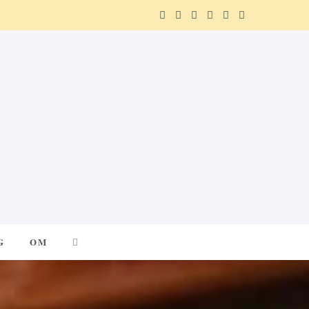
F
X
I
P
R
T
a
(
n
i
e
e
c
T
s
n
d
l
e
w
t
t
d
e
b
i
a
e
i
g
o
t
g
r
t
r
o
t
r
e
a
k
e
a
s
m
G
OM
r
m
t
)