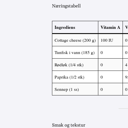
Næringstabell
Ingrediens
Vitamin A
V
Cottage cheese (200 g)
100 IU
0
Tunfisk i vann (185 g)
0
0
Rødløk (1/4 stk)
0
4
Paprika (1/2 stk)
0
9
Sennep (1 ss)
0
0
Smak og tekstur