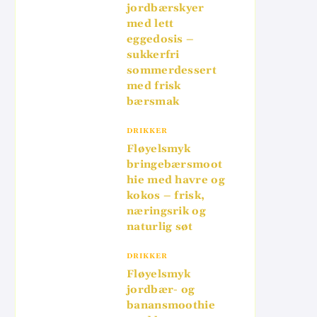
jordbærskyer
med lett
eggedosis –
sukkerfri
sommerdessert
med frisk
bærsmak
DRIKKER
Fløyelsmyk
bringebærsmoot
hie med havre og
kokos – frisk,
næringsrik og
naturlig søt
DRIKKER
Fløyelsmyk
jordbær- og
banansmoothie