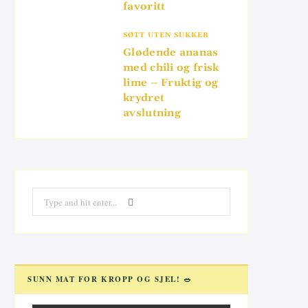
favoritt
SØTT UTEN SUKKER
Glødende ananas
med chili og frisk
lime – Fruktig og
krydret
avslutning
Search
for:
SUNN MAT FOR KROPP OG SJEL! 🥗