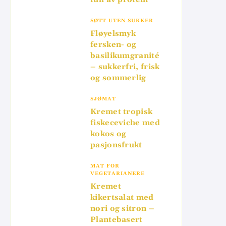
SØTT UTEN SUKKER
Fløyelsmyk
fersken- og
basilikumgranité
– sukkerfri, frisk
og sommerlig
SJØMAT
Kremet tropisk
fiskeceviche med
kokos og
pasjonsfrukt
MAT FOR
VEGETARIANERE
Kremet
kikertsalat med
nori og sitron –
Plantebasert