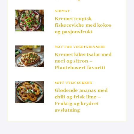
SJØMAT
Kremet tropisk
fiskeceviche med kokos
og pasjonsfrukt
MAT FOR VEGETARIANERE
Kremet kikertsalat med
nori og sitron –
Plantebasert favoritt
SØTT UTEN SUKKER
Glødende ananas med
chili og frisk lime –
Fruktig og krydret
avslutning