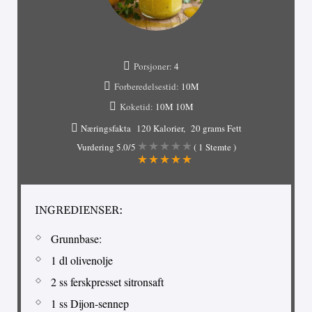
Porsjoner:
4
Forberedelsestid:
10M
Koketid:
10M
10M
Næringsfakta
120 Kalorier
20 grams Fett
Vurdering
5.0
/5
(
1
Stemte )
INGREDIENSER:
Grunnbase:
1 dl olivenolje
2 ss ferskpresset sitronsaft
1 ss Dijon-sennep