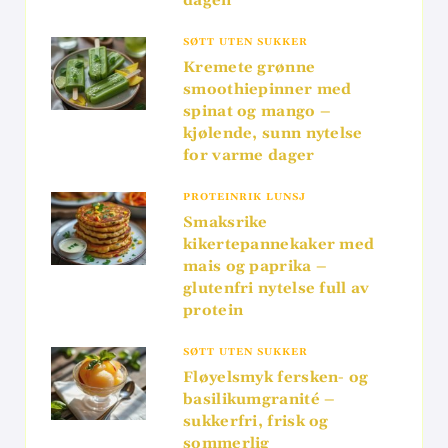
dagen
SØTT UTEN SUKKER
Kremete grønne
smoothiepinner med
spinat og mango –
kjølende, sunn nytelse
for varme dager
PROTEINRIK LUNSJ
Smaksrike
kikertepannekaker med
mais og paprika –
glutenfri nytelse full av
protein
SØTT UTEN SUKKER
Fløyelsmyk fersken- og
basilikumgranité –
sukkerfri, frisk og
sommerlig