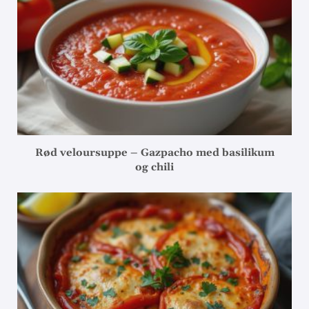
Rød veloursuppe – Gazpacho med basilikum
og chili