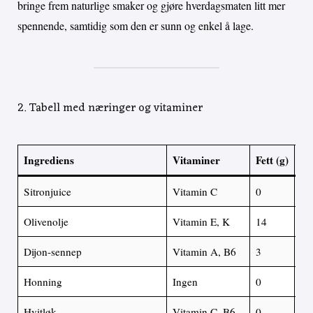
bringe frem naturlige smaker og gjøre hverdagsmaten litt mer
spennende, samtidig som den er sunn og enkel å lage.
2. Tabell med næringer og vitaminer
Ingrediens
Vitaminer
Fett (g)
Su
Sitronjuice
Vitamin C
0
1
Olivenolje
Vitamin E, K
14
0
Dijon-sennep
Vitamin A, B6
3
0.
Honning
Ingen
0
5.
Hvitløk
Vitamin C, B6
0
0.