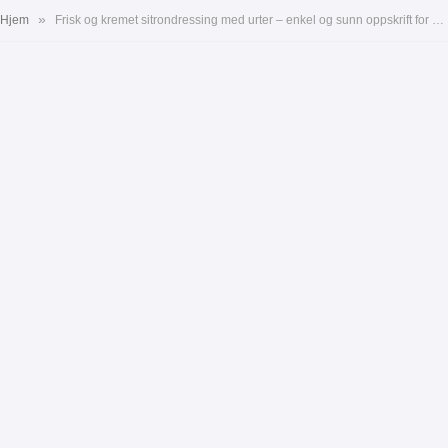
»
Hjem
Frisk og kremet sitrondressing med urter – enkel og sunn oppskrift for salater og marinader