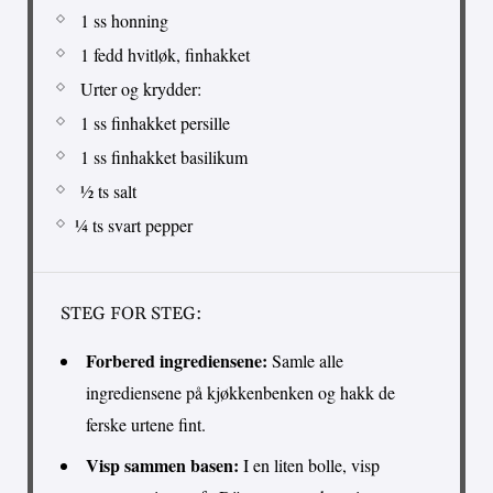
1 ss honning
1 fedd hvitløk, finhakket
Urter og krydder:
1 ss finhakket persille
1 ss finhakket basilikum
½ ts salt
¼ ts svart pepper
STEG FOR STEG:
Forbered ingrediensene:
Samle alle
ingrediensene på kjøkkenbenken og hakk de
ferske urtene fint.
Visp sammen basen:
I en liten bolle, visp