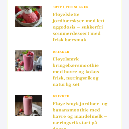
SØTT UTEN SUKKER
Fløyelslette
jordbærskyer med lett
eggedosis – sukkerfri
sommerdessert med
frisk bærsmak
DRIKKER
Fløyelsmyk
bringebærsmoothie
med havre og kokos –
frisk, næringsrik og
naturlig søt
DRIKKER
Fløyelsmyk jordbær- og
banansmoothie med
havre og mandelmelk –
næringsrik start på