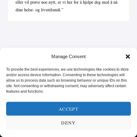
eller vil prøve noe nytt, er vi her for å hjelpe deg med å nå
dine helse- og livsstilsmål.”
Manage Consent
To provide the best experiences, we use technologies like cookies to store
and/or access device information. Consenting to these technologies will
allow us to process data such as browsing behavior or unique IDs on this
site. Not consenting or withdrawing consent, may adversely affect certain
features and functions.
SUNN MAT FRA HELE VERDEN
KATEGORIER
SMARTE MATVALG
OM
ACCEPT
POPULÆRE OPPSKRIFTER
FROKOST
DENY
HOVEDRETTER