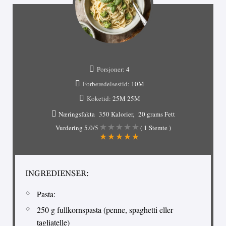
Porsjoner:
4
Forberedelsestid:
10М
Koketid:
25М
25М
Næringsfakta
350 Kalorier
20 grams Fett
Vurdering
5.0
/5
(
1
Stemte )
INGREDIENSER:
Pasta:
250 g fullkornspasta (penne, spaghetti eller
tagliatelle)