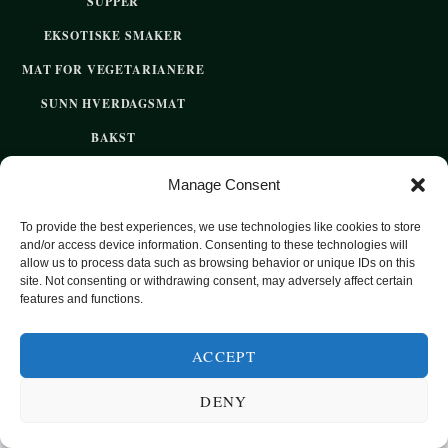
SUPPER
EKSOTISKE SMAKER
MAT FOR VEGETARIANERE
SUNN HVERDAGSMAT
BAKST
SØTT UTEN SUKKER
Manage Consent
To provide the best experiences, we use technologies like cookies to store
2020 OPPSKRIFTSPARADISET - SUNNE OPPSKRIFTER FOR
and/or access device information. Consenting to these technologies will
allow us to process data such as browsing behavior or unique IDs on this
HVER DAG
site. Not consenting or withdrawing consent, may adversely affect certain
features and functions.
TOP
ACCEPT
DENY