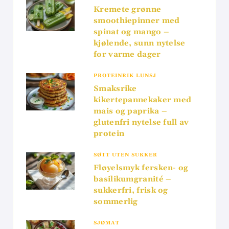
Kremete grønne
smoothiepinner med
spinat og mango –
kjølende, sunn nytelse
for varme dager
PROTEINRIK LUNSJ
Smaksrike
kikertepannekaker med
mais og paprika –
glutenfri nytelse full av
protein
SØTT UTEN SUKKER
Fløyelsmyk fersken- og
basilikumgranité –
sukkerfri, frisk og
sommerlig
SJØMAT