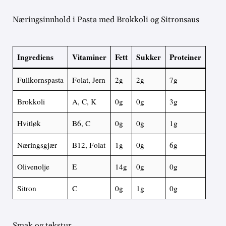
Næringsinnhold i Pasta med Brokkoli og Sitronsaus
Ingrediens
Vitaminer
Fett
Sukker
Proteiner
Fullkornspasta
Folat, Jern
2g
2g
7g
Brokkoli
A, C, K
0g
0g
3g
Hvitløk
B6, C
0g
0g
1g
Næringsgjær
B12, Folat
1g
0g
6g
Olivenolje
E
14g
0g
0g
Sitron
C
0g
1g
0g
Smak og tekstur