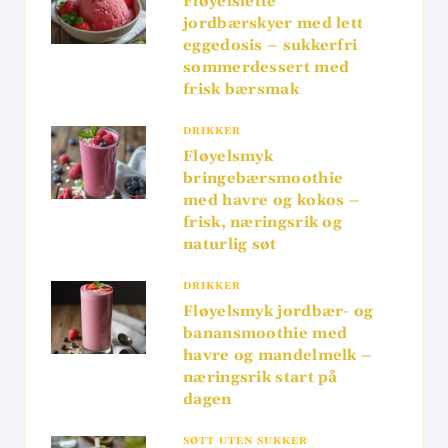
Fløyelslette
jordbærskyer med lett
eggedosis – sukkerfri
sommerdessert med
frisk bærsmak
DRIKKER
Fløyelsmyk
bringebærsmoothie
med havre og kokos –
frisk, næringsrik og
naturlig søt
DRIKKER
Fløyelsmyk jordbær- og
banansmoothie med
havre og mandelmelk –
næringsrik start på
dagen
SØTT UTEN SUKKER