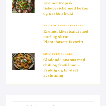
Kremet tropisk
fiskeceviche med kokos
og pasjonsfrukt
MAT FOR VEGETARIANERE
Kremet kikertsalat med
nori og sitron –
Plantebasert favoritt
SØTT UTEN SUKKER
Glødende ananas med
chili og frisk lime –
Fruktig og krydret
avslutning
Search