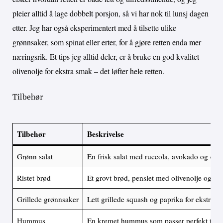
pleier alltid å lage dobbelt porsjon, så vi har nok til lunsj dagen
etter. Jeg har også eksperimentert med å tilsette ulike
grønnsaker, som spinat eller erter, for å gjøre retten enda mer
næringsrik. Et tips jeg alltid deler, er å bruke en god kvalitet
olivenolje for ekstra smak – det løfter hele retten.
Tilbehør
Tilbehør
Beskrivelse
Grønn salat
En frisk salat med ruccola, avokado og en le
Ristet brød
Et grovt brød, penslet med olivenolje og hvi
Grillede grønnsaker
Lett grillede squash og paprika for ekstra s
Hummus
En kremet hummus som passer perfekt til p