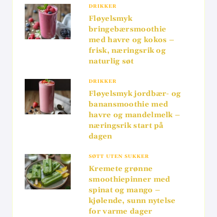
DRIKKER
Fløyelsmyk
bringebærsmoothie
med havre og kokos –
frisk, næringsrik og
naturlig søt
DRIKKER
Fløyelsmyk jordbær- og
banansmoothie med
havre og mandelmelk –
næringsrik start på
dagen
SØTT UTEN SUKKER
Kremete grønne
smoothiepinner med
spinat og mango –
kjølende, sunn nytelse
for varme dager