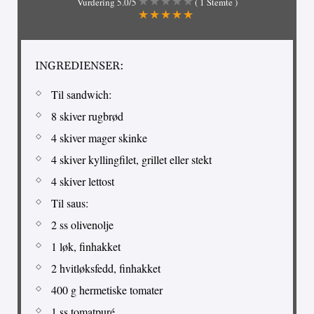
Vurdering
5.0
/5
(
1
Stemte )
INGREDIENSER:
Til sandwich:
8 skiver rugbrød
4 skiver mager skinke
4 skiver kyllingfilet, grillet eller stekt
4 skiver lettost
Til saus:
2 ss olivenolje
1 løk, finhakket
2 hvitløksfedd, finhakket
400 g hermetiske tomater
1 ss tomatpuré