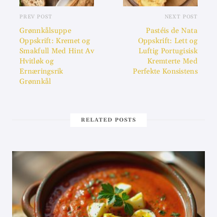
PREV POST
NEXT POST
Grønnkålsuppe
Pastéis de Nata
Oppskrift: Kremet og
Oppskrift: Lett og
Smakfull Med Hint Av
Luftig Portugisisk
Hvitløk og
Kremterte Med
Ernæringsrik
Perfekte Konsistens
Grønnkål
RELATED POSTS