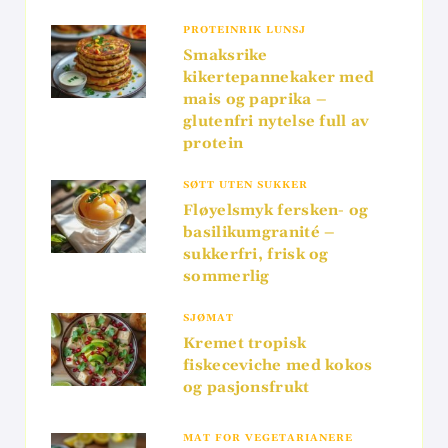
PROTEINRIK LUNSJ
Smaksrike
kikertepannekaker med
mais og paprika –
glutenfri nytelse full av
protein
SØTT UTEN SUKKER
Fløyelsmyk fersken- og
basilikumgranité –
sukkerfri, frisk og
sommerlig
SJØMAT
Kremet tropisk
fiskeceviche med kokos
og pasjonsfrukt
MAT FOR VEGETARIANERE