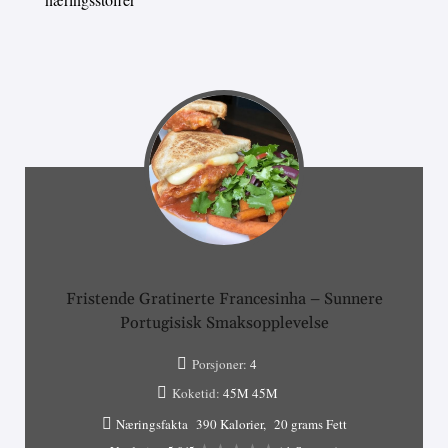
Fristende Gratinerte Francesinha – Sunnere
Portugisisk Smaksopplevelse
Porsjoner:
4
Koketid:
45M
45M
Næringsfakta
390 Kalorier
20 grams Fett