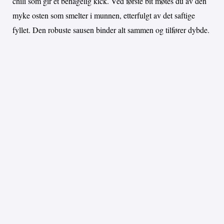
chili som gir et behagelig kick. Ved første bit møtes du av den
myke osten som smelter i munnen, etterfulgt av det saftige
fyllet. Den robuste sausen binder alt sammen og tilfører dybde.