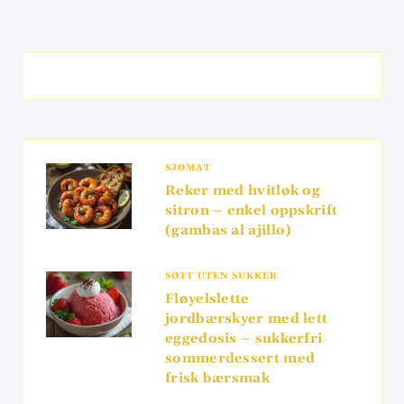
SJØMAT
Reker med hvitløk og
sitron – enkel oppskrift
(gambas al ajillo)
SØTT UTEN SUKKER
Fløyelslette
jordbærskyer med lett
eggedosis – sukkerfri
sommerdessert med
frisk bærsmak