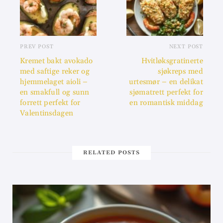
PREV POST
NEXT POST
Kremet bakt avokado
Hvitløksgratinerte
med saftige reker og
sjøkreps med
hjemmelaget aioli –
urtesmør – en delikat
en smakfull og sunn
sjømatrett perfekt for
forrett perfekt for
en romantisk middag
Valentinsdagen
RELATED POSTS