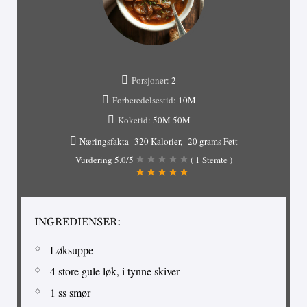
Porsjoner:
2
Forberedelsestid:
10M
Koketid:
50M
50M
Næringsfakta
320 Kalorier
20 grams Fett
Vurdering
5.0
/5
(
1
Stemte )
INGREDIENSER:
Løksuppe
4 store gule løk, i tynne skiver
1 ss smør