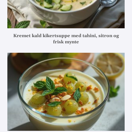
Kremet kald kikertsuppe med tahini, sitron og
frisk mynte