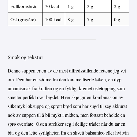
Fullkornsbrød
70 kcal
1 g
3 g
2 g
Ost (gruyère)
100 kcal
8 g
7 g
0 g
Smak og tekstur
Denne suppen er en av de mest tilfredsstillende rettene jeg vet
om. Den har en sødme fra den karamelliserte løken, en dyp
umamismak fra kraften og en fyldig, kremet ostetopping som
smelter perfekt over brødet. Hver skje gir en kombinasjon av
silkemyk løksuppe og sprøtt brød som har sugd til seg akkurat
nok av suppen til å bli mykt i midten, men fortsatt beholde en
sprø overflate. Osten strekker seg i deilige tråder når du tar en
bit, og den lette syrligheten fra en skvett balsamico eller hvitvin