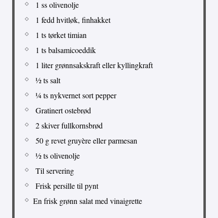
1 ss olivenolje
1 fedd hvitløk, finhakket
1 ts tørket timian
1 ts balsamicoeddik
1 liter grønnsakskraft eller kyllingkraft
½ ts salt
¼ ts nykvernet sort pepper
Gratinert ostebrød
2 skiver fullkornsbrød
50 g revet gruyère eller parmesan
½ ts olivenolje
Til servering
Frisk persille til pynt
En frisk grønn salat med vinaigrette