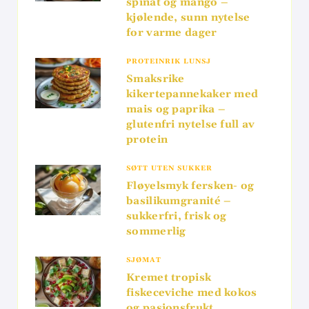
spinat og mango –
kjølende, sunn nytelse
for varme dager
PROTEINRIK LUNSJ
Smaksrike
kikertepannekaker med
mais og paprika –
glutenfri nytelse full av
protein
SØTT UTEN SUKKER
Fløyelsmyk fersken- og
basilikumgranité –
sukkerfri, frisk og
sommerlig
SJØMAT
Kremet tropisk
fiskeceviche med kokos
og pasjonsfrukt