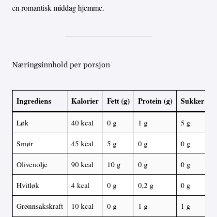
en romantisk middag hjemme.
Næringsinnhold per porsjon
Ingrediens
Kalorier
Fett (g)
Protein (g)
Sukker (g)
Løk
40 kcal
0 g
1 g
5 g
Smør
45 kcal
5 g
0 g
0 g
Olivenolje
90 kcal
10 g
0 g
0 g
Hvitløk
4 kcal
0 g
0,2 g
0 g
Grønnsakskraft
10 kcal
0 g
1 g
1 g