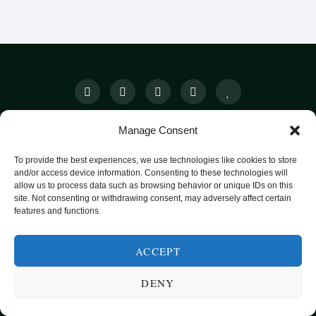
Manage Consent
SUNN MAT FRA HELE VERDEN
To provide the best experiences, we use technologies like cookies to store
KATEGORIER
SMARTE MATVALG
OM
and/or access device information. Consenting to these technologies will
POPULÆRE OPPSKRIFTER
allow us to process data such as browsing behavior or unique IDs on this
site. Not consenting or withdrawing consent, may adversely affect certain
FROKOST
features and functions.
HOVEDRETTER
ACCEPT
PASTA
SUPPER
DENY
EKSOTISKE SMAKER