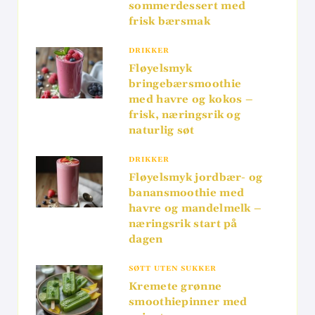
sommerdessert med
frisk bærsmak
DRIKKER
Fløyelsmyk
bringebærsmoothie
med havre og kokos –
frisk, næringsrik og
naturlig søt
DRIKKER
Fløyelsmyk jordbær- og
banansmoothie med
havre og mandelmelk –
næringsrik start på
dagen
SØTT UTEN SUKKER
Kremete grønne
smoothiepinner med