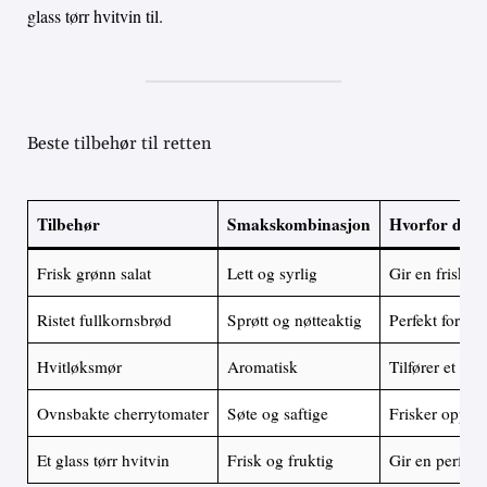
glass tørr hvitvin til.
Beste tilbehør til retten
Tilbehør
Smakskombinasjon
Hvorfor det 
Frisk grønn salat
Lett og syrlig
Gir en frisk ko
Ristet fullkornsbrød
Sprøtt og nøtteaktig
Perfekt for å 
Hvitløksmør
Aromatisk
Tilfører et eks
Ovnsbakte cherrytomater
Søte og saftige
Frisker opp må
Et glass tørr hvitvin
Frisk og fruktig
Gir en perfekt