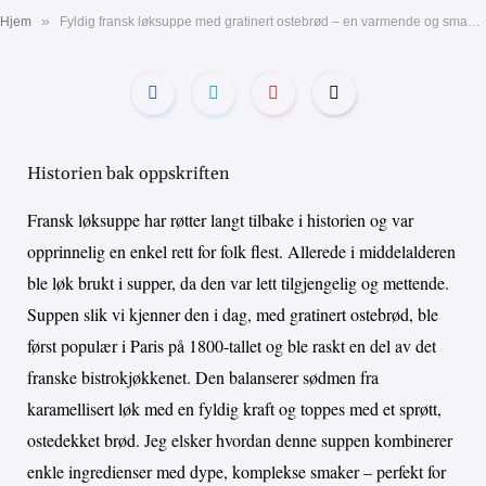
»
Hjem
Fyldig fransk løksuppe med gratinert ostebrød – en varmende og smakfull klassiker perfekt til Valentinsdagen
Historien bak oppskriften
Fransk løksuppe har røtter langt tilbake i historien og var
opprinnelig en enkel rett for folk flest. Allerede i middelalderen
ble løk brukt i supper, da den var lett tilgjengelig og mettende.
Suppen slik vi kjenner den i dag, med gratinert ostebrød, ble
først populær i Paris på 1800-tallet og ble raskt en del av det
franske bistrokjøkkenet. Den balanserer sødmen fra
karamellisert løk med en fyldig kraft og toppes med et sprøtt,
ostedekket brød. Jeg elsker hvordan denne suppen kombinerer
enkle ingredienser med dype, komplekse smaker – perfekt for