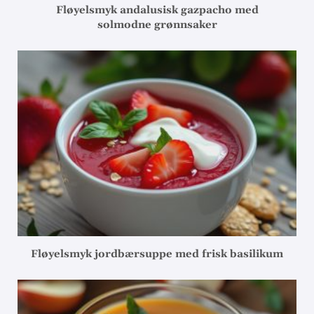
Fløyelsmyk andalusisk gazpacho med
solmodne grønnsaker
Fløyelsmyk jordbærsuppe med frisk basilikum