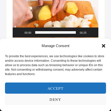
00:00
00:25
La deg inspirere av oppskrifter som gir glede på tallerkenen
Manage Consent
og styrke i hverdagen. Enten du er ute etter raske løsninger
eller vil prøve noe nytt, er vi her for å hjelpe deg med å nå
To provide the best experiences, we use technologies like cookies to store
dine helse- og livsstilsmål.”
and/or access device information. Consenting to these technologies will
allow us to process data such as browsing behavior or unique IDs on this
site. Not consenting or withdrawing consent, may adversely affect certain
features and functions.
ACCEPT
DENY