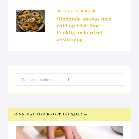
SØTT UTEN SUKKER
Glødende ananas med
chili og frisk lime –
Fruktig og krydret
avslutning
Search
for:
SUNN MAT FOR KROPP OG SJEL! 🥗
Videoavspiller