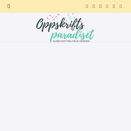
F
X
I
P
R
T
a
(
n
i
e
e
c
T
s
n
d
l
e
w
t
t
d
e
b
i
a
e
i
g
o
t
g
r
t
r
o
t
r
e
a
k
e
a
s
m
r
m
t
)