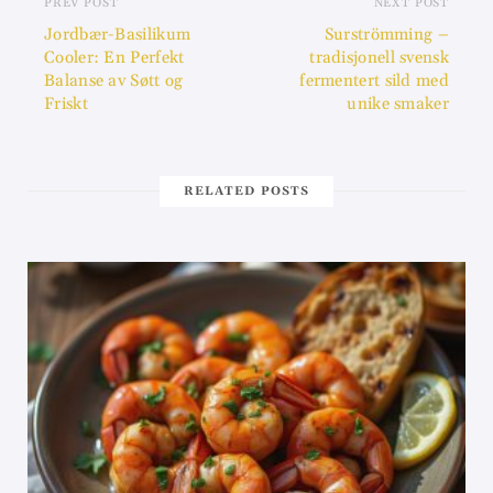
PREV POST
NEXT POST
Jordbær-Basilikum
Surströmming –
Cooler: En Perfekt
tradisjonell svensk
Balanse av Søtt og
fermentert sild med
Friskt
unike smaker
RELATED POSTS