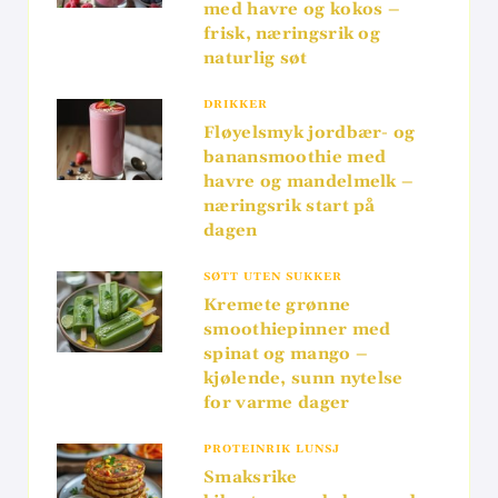
med havre og kokos –
frisk, næringsrik og
naturlig søt
DRIKKER
Fløyelsmyk jordbær- og
banansmoothie med
havre og mandelmelk –
næringsrik start på
dagen
SØTT UTEN SUKKER
Kremete grønne
smoothiepinner med
spinat og mango –
kjølende, sunn nytelse
for varme dager
PROTEINRIK LUNSJ
Smaksrike