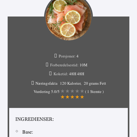
Porsjoner:
4
Forberedelsestid:
10M
Koketid:
48H
48H
Næringsfakta
120 Kalorier
20 grams Fett
Vurdering
5.0
/5
(
1
Stemte )
INGREDIENSER:
Base: