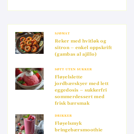
SJØMAT
Reker med hvitløk og
sitron – enkel oppskrift
(gambas al ajillo)
SØTT UTEN SUKKER
Fløyelslette
jordbærskyer med lett
eggedosis – sukkerfri
sommerdessert med
frisk bærsmak
DRIKKER
Fløyelsmyk
bringebærsmoothie