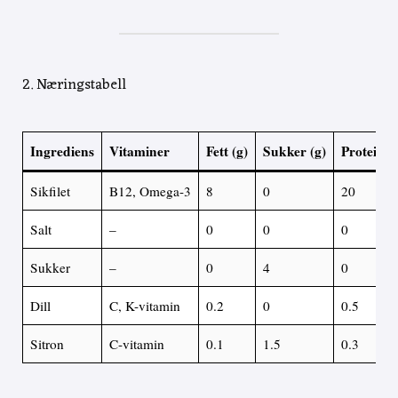
2. Næringstabell
Ingrediens
Vitaminer
Fett (g)
Sukker (g)
Proteiner
Sikfilet
B12, Omega-3
8
0
20
Salt
–
0
0
0
Sukker
–
0
4
0
Dill
C, K-vitamin
0.2
0
0.5
Sitron
C-vitamin
0.1
1.5
0.3