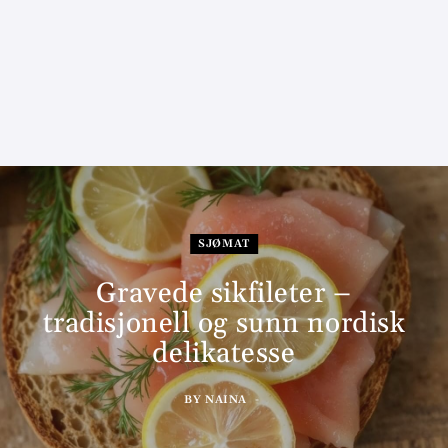
SJØMAT
Gravede sikfileter –
tradisjonell og sunn nordisk
delikatesse
BY
NAINA