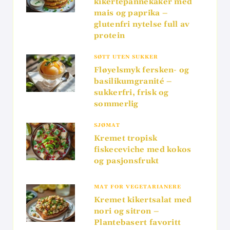
kikertepannekaker med
mais og paprika –
glutenfri nytelse full av
protein
SØTT UTEN SUKKER
Fløyelsmyk fersken- og
basilikumgranité –
sukkerfri, frisk og
sommerlig
SJØMAT
Kremet tropisk
fiskeceviche med kokos
og pasjonsfrukt
MAT FOR VEGETARIANERE
Kremet kikertsalat med
nori og sitron –
Plantebasert favoritt