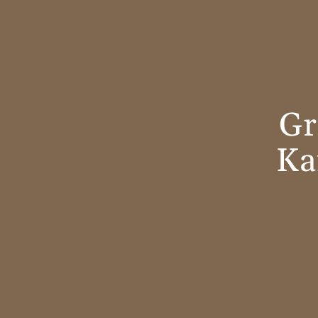
Gr
Ka