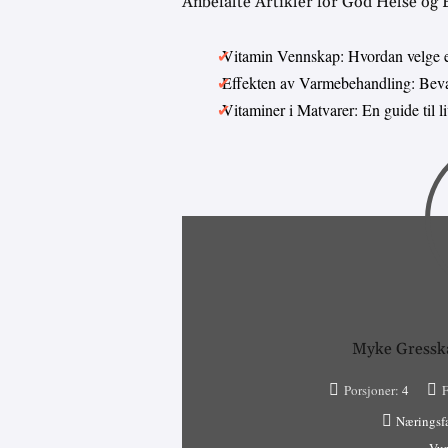
Anbefalte Artikler for God Helse og
Vitamin Vennskap: Hvordan velge 
Effekten av Varmebehandling: Bevar
Vitaminer i Matvarer: En guide til 
Myke Gresska
Porsjoner:
4
F
Næringsf
Vur