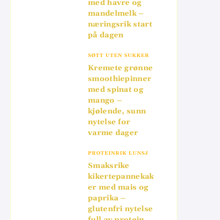
med havre og
mandelmelk –
næringsrik start
på dagen
SØTT UTEN SUKKER
Kremete grønne
smoothiepinner
med spinat og
mango –
kjølende, sunn
nytelse for
varme dager
PROTEINRIK LUNSJ
Smaksrike
kikertepannekak
er med mais og
paprika –
glutenfri nytelse
full av protein