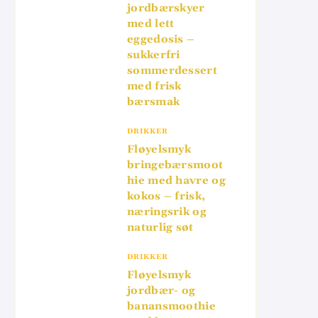
jordbærskyer
med lett
eggedosis –
sukkerfri
sommerdessert
med frisk
bærsmak
DRIKKER
Fløyelsmyk
bringebærsmoot
hie med havre og
kokos – frisk,
næringsrik og
naturlig søt
DRIKKER
Fløyelsmyk
jordbær- og
banansmoothie