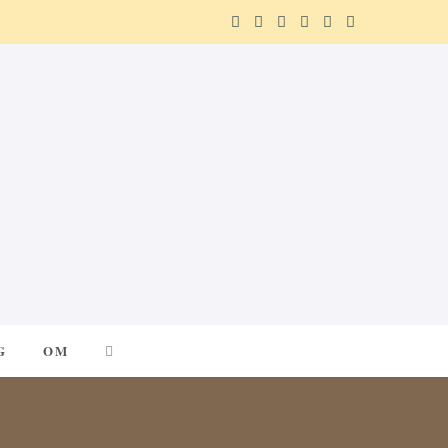
F
X
I
P
R
T
a
(
n
i
e
e
c
T
s
n
d
l
e
w
t
t
d
e
b
i
a
e
i
g
o
t
g
r
t
r
o
t
r
e
a
k
e
a
s
m
G
OM
r
m
t
)