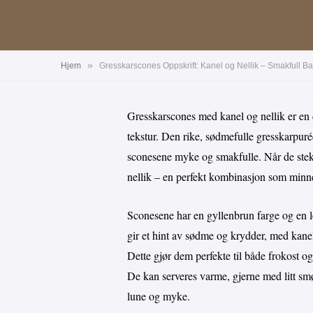
»
Hjem
Gresskarscones Oppskrift: Kanel og Nellik – Smakfull Ba
Gresskarscones med kanel og nellik er en 
tekstur. Den rike, sødmefulle gresskarpurée
sconesene myke og smakfulle. Når de stek
nellik – en perfekt kombinasjon som minn
Sconesene har en gyllenbrun farge og en le
gir et hint av sødme og krydder, med kane
Dette gjør dem perfekte til både frokost o
De kan serveres varme, gjerne med litt smør 
lune og myke.