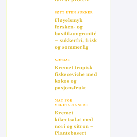
SØTT UTEN SUKKER
Fløyelsmyk
fersken- og
basilikumgranité
– sukkerfri, frisk
og sommerlig
SJØMAT
Kremet tropisk
fiskeceviche med
kokos og
pasjonsfrukt
MAT FOR
VEGETARIANERE
Kremet
kikertsalat med
nori og sitron –
Plantebasert