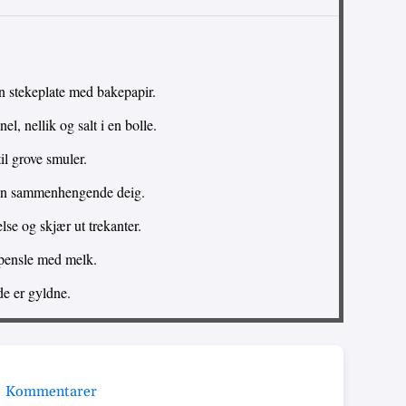
n stekeplate med bakepapir.
l, nellik og salt i en bolle.
il grove smuler.
l en sammenhengende deig.
lse og skjær ut trekanter.
pensle med melk.
de er gyldne.
Kommentarer