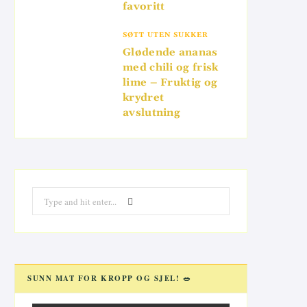
favoritt
SØTT UTEN SUKKER
Glødende ananas
med chili og frisk
lime – Fruktig og
krydret
avslutning
Search
for:
SUNN MAT FOR KROPP OG SJEL! 🥗