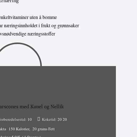
 Ernæring
enkeltvitaminer uten å bomme
 næringsinnholdet i frukt og grønnsaker
livsnødvendige næringsstoffer
rscones med Kanel og Nellik
orberedelsestid:
10
Koketid:
20
20
akta
150 Kalorier
20 grams Fett
dering
5.0
/5
(
1
Stemte )