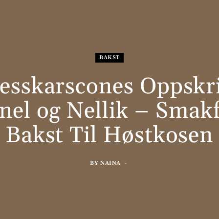
BAKST
esskarscones Oppskri
nel og Nellik – Smakf
Bakst Til Høstkosen
BY
NAINA