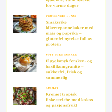
kjølende, sunn nytelse
for varme dager
PROTEINRIK LUNSJ
Smaksrike
kikertepannekaker med
mais og paprika –
glutenfri nytelse full av
protein
SØTT UTEN SUKKER
Fløyelsmyk fersken- og
basilikumgranité –
sukkerfri, frisk og
sommerlig
SJØMAT
Kremet tropisk
fiskeceviche med kokos
og pasjonsfrukt