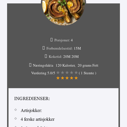
Porsjoner:
4
Forberedelsestid:
15M
Koketid:
20M
20M
Næringsfakta
120 Kalorier
20 grams Fett
Vurdering
5.0
/5
(
1
Stemte )
INGREDIENSER:
Artisjokker:
4 ferske artisjokker