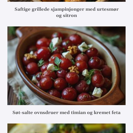
Saftige grillede sjampinjonger med urtesmør
og sitron
Søt-salte ovnsdruer med timian og kremet feta