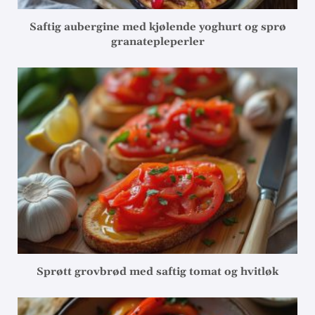
Saftig aubergine med kjølende yoghurt og sprø
granatepleperler
Sprøtt grovbrød med saftig tomat og hvitløk