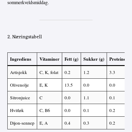
sommerkveldsmiddag.
2. Næringstabell
Ingrediens
Vitaminer
Fett (g)
Sukker (g)
Proteiner (
Artisjokk
C, K, folat
0.2
1.2
3.3
Olivenolje
E, K
13.5
0.0
0.0
Sitronjuice
C
0.0
1.1
0.1
Hvitløk
C, B6
0.0
0.1
0.2
Dijon-sennep
E, A
0.4
0.3
0.2