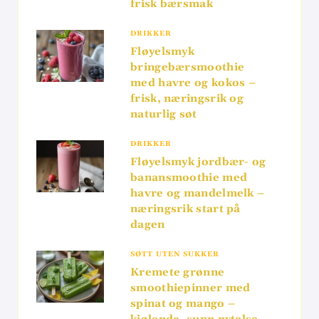
frisk bærsmak
DRIKKER
Fløyelsmyk
bringebærsmoothie
med havre og kokos –
frisk, næringsrik og
naturlig søt
DRIKKER
Fløyelsmyk jordbær- og
banansmoothie med
havre og mandelmelk –
næringsrik start på
dagen
SØTT UTEN SUKKER
Kremete grønne
smoothiepinner med
spinat og mango –