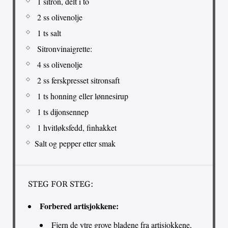
1 sitron, delt i to
2 ss olivenolje
1 ts salt
Sitronvinaigrette:
4 ss olivenolje
2 ss ferskpresset sitronsaft
1 ts honning eller lønnesirup
1 ts dijonsennep
1 hvitløksfedd, finhakket
Salt og pepper etter smak
STEG FOR STEG:
Forbered artisjokkene:
Fjern de ytre grove bladene fra artisjokkene,