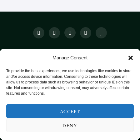
SUNN MAT FRA HELE VERDEN
Manage Consent
KATEGORIER
SMARTE MATVALG
OM
To provide the best experiences, we use technologies like cookies to store
POPULÆRE OPPSKRIFTER
and/or access device information. Consenting to these technologies will
FROKOST
allow us to process data such as browsing behavior or unique IDs on this
site. Not consenting or withdrawing consent, may adversely affect certain
HOVEDRETTER
features and functions.
PASTA
ACCEPT
SUPPER
EKSOTISKE SMAKER
DENY
MAT FOR VEGETARIANERE