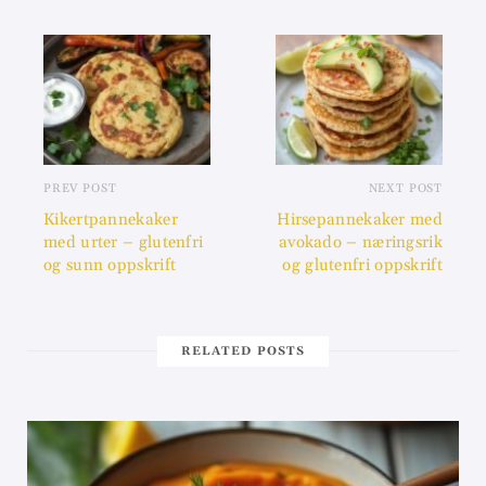
PREV POST
NEXT POST
Kikertpannekaker
Hirsepannekaker med
med urter – glutenfri
avokado – næringsrik
og sunn oppskrift
og glutenfri oppskrift
RELATED POSTS