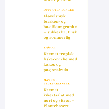
SØTT UTEN SUKKER
Fløyelsmyk
fersken- og
basilikumgranité
– sukkerfri, frisk
og sommerlig
SJØMAT
Kremet tropisk
fiskeceviche med
kokos og
pasjonsfrukt
MAT FOR
VEGETARIANERE
Kremet
kikertsalat med
nori og sitron –
Plantebasert