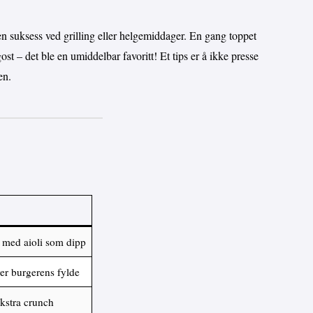
 en suksess ved grilling eller helgemiddager. En gang toppet
t – det ble en umiddelbar favoritt! Et tips er å ikke presse
en.
e med aioli som dipp
rer burgerens fylde
ekstra crunch