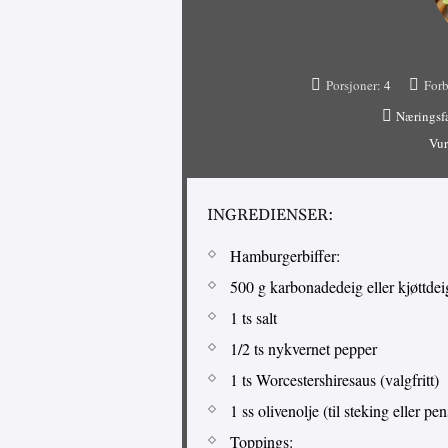
Porsjoner:
4
Forb
Næringsf
Vur
INGREDIENSER:
Hamburgerbiffer:
500 g karbonadedeig eller kjøttdei
1 ts salt
1/2 ts nykvernet pepper
1 ts Worcestershiresaus (valgfritt)
1 ss olivenolje (til steking eller pen
Toppings: