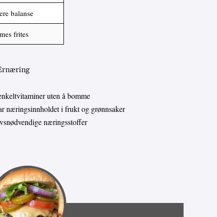
nere balanse
mes frites
 Ernæring
enkeltvitaminer uten å bomme
 næringsinnholdet i frukt og grønnsaker
livsnødvendige næringsstoffer