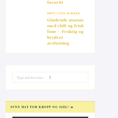
favoritt
SØTT UTEN SUKKER
Glødende ananas
med chili og frisk
lime – Fruktig og
krydret
avslutning
Search
for:
SUNN MAT FOR KROPP OG SJEL! 🥗