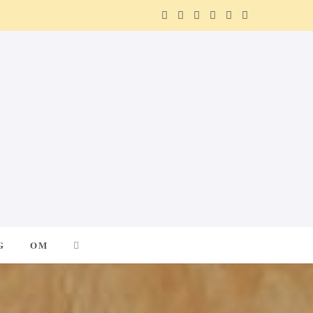
F
X
I
P
R
T
a
(
n
i
e
e
c
T
s
n
d
l
e
w
t
t
d
e
b
i
a
e
i
g
o
t
g
r
t
r
o
t
r
e
a
k
e
a
s
m
G
OM
r
m
t
)