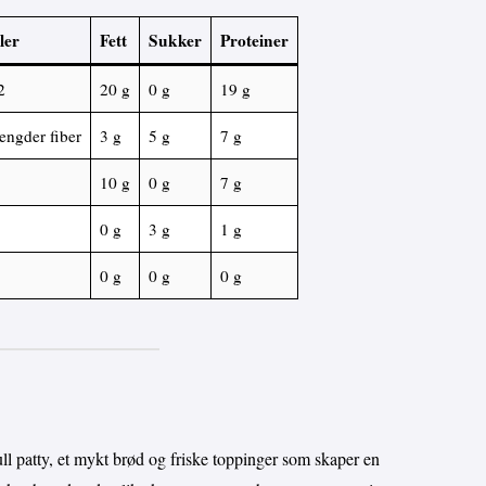
ler
Fett
Sukker
Proteiner
2
20 g
0 g
19 g
engder fiber
3 g
5 g
7 g
10 g
0 g
7 g
0 g
3 g
1 g
0 g
0 g
0 g
l patty, et mykt brød og friske toppinger som skaper en