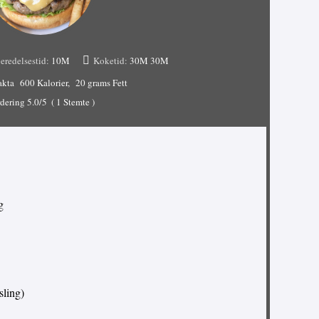
eredelsestid:
10M
Koketid:
30M
30M
akta
600 Kalorier
20 grams Fett
dering
5.0
/5
(
1
Stemte )
g
sling)