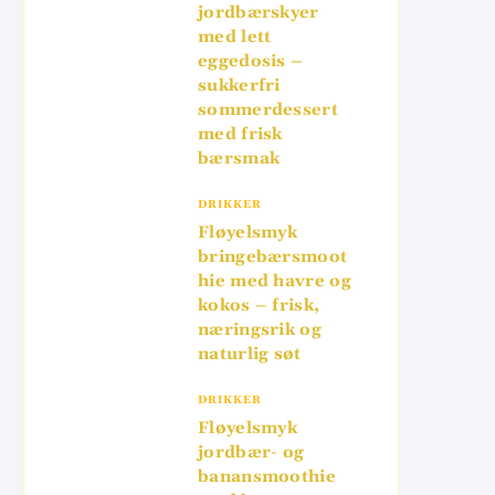
jordbærskyer
med lett
eggedosis –
sukkerfri
sommerdessert
med frisk
bærsmak
DRIKKER
Fløyelsmyk
bringebærsmoot
hie med havre og
kokos – frisk,
næringsrik og
naturlig søt
DRIKKER
Fløyelsmyk
jordbær- og
banansmoothie