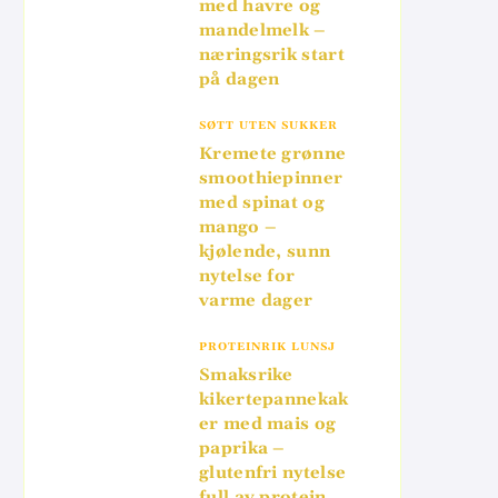
med havre og
mandelmelk –
næringsrik start
på dagen
SØTT UTEN SUKKER
Kremete grønne
smoothiepinner
med spinat og
mango –
kjølende, sunn
nytelse for
varme dager
PROTEINRIK LUNSJ
Smaksrike
kikertepannekak
er med mais og
paprika –
glutenfri nytelse
full av protein