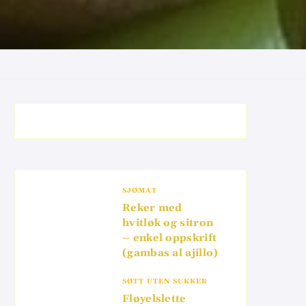
SJØMAT
Reker med
hvitløk og sitron
– enkel oppskrift
(gambas al ajillo)
SØTT UTEN SUKKER
Fløyelslette