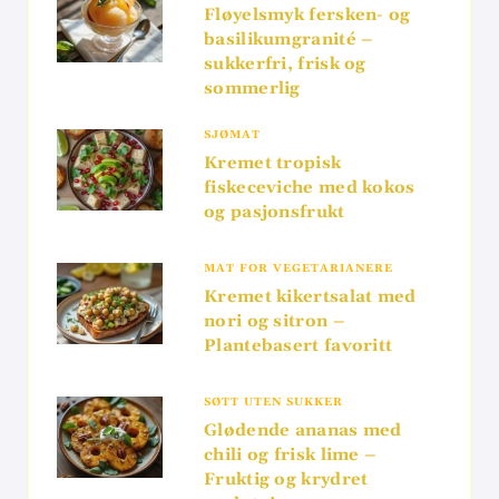
Fløyelsmyk fersken- og
basilikumgranité –
sukkerfri, frisk og
sommerlig
SJØMAT
Kremet tropisk
fiskeceviche med kokos
og pasjonsfrukt
MAT FOR VEGETARIANERE
Kremet kikertsalat med
nori og sitron –
Plantebasert favoritt
SØTT UTEN SUKKER
Glødende ananas med
chili og frisk lime –
Fruktig og krydret