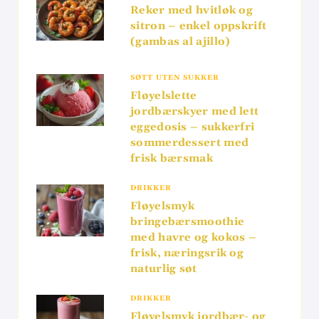
Reker med hvitløk og
sitron – enkel oppskrift
(gambas al ajillo)
SØTT UTEN SUKKER
Fløyelslette
jordbærskyer med lett
eggedosis – sukkerfri
sommerdessert med
frisk bærsmak
DRIKKER
Fløyelsmyk
bringebærsmoothie
med havre og kokos –
frisk, næringsrik og
naturlig søt
DRIKKER
Fløyelsmyk jordbær- og