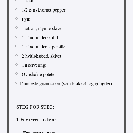
1 ts salt
1/2 ts nykvernet pepper
Fyll:
1 sitron, i tynne skiver
1 håndfull fersk dill
1 håndfull fersk persille
2 hvitløksfedd, skivet
Til servering:
Ovnsbakte poteter
Dampede grønnsaker (som brokkoli og gulrøtter)
STEG FOR STEG:
1. Forbered fisken:
Forvarm ovnen: