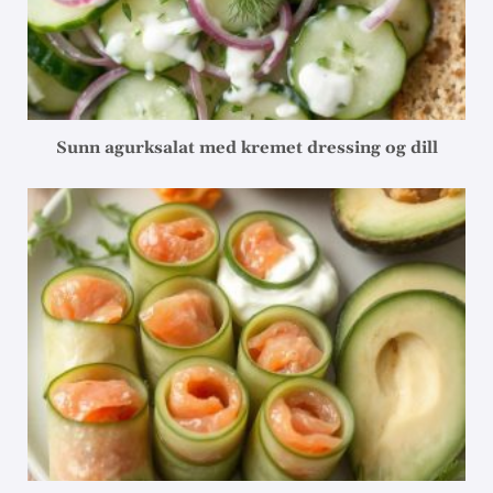
Sunn agurksalat med kremet dressing og dill