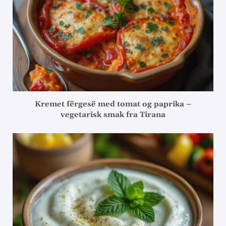
Kremet fërgesë med tomat og paprika –
vegetarisk smak fra Tirana