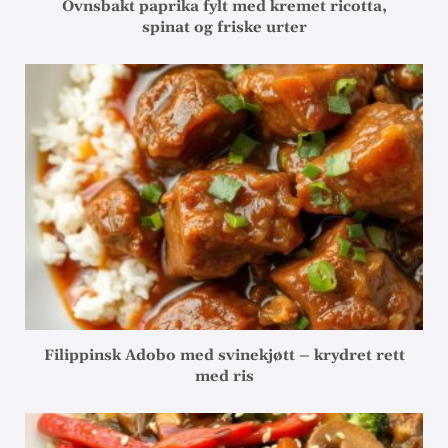
Ovnsbakt paprika fylt med kremet ricotta,
spinat og friske urter
Filippinsk Adobo med svinekjøtt – krydret rett
med ris