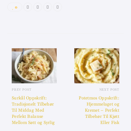
0
PREV POST
NEXT POST
Surkål Oppskrift:
Potetmos Oppskrift:
Tradisjonelt Tilbehør
Hjemmelaget og
Til Middag Med
Kremet – Perfekt
Perfekt Balanse
Tilbehør Til Kjøtt
Mellom Søtt og Syrlig
Eller Fisk