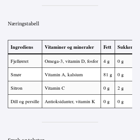
Næringstabell
Ingrediens
Vitaminer og mineraler
Fett
Sukker
Fjellørret
Omega-3, vitamin D, fosfor
4 g
0 g
Smør
Vitamin A, kalsium
81 g
0 g
Sitron
Vitamin C
0 g
2 g
Dill og persille
Antioksidanter, vitamin K
0 g
0 g