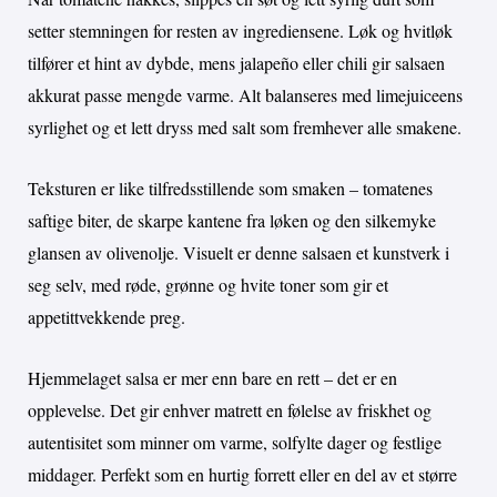
setter stemningen for resten av ingrediensene. Løk og hvitløk
tilfører et hint av dybde, mens jalapeño eller chili gir salsaen
akkurat passe mengde varme. Alt balanseres med limejuiceens
syrlighet og et lett dryss med salt som fremhever alle smakene.
Teksturen er like tilfredsstillende som smaken – tomatenes
saftige biter, de skarpe kantene fra løken og den silkemyke
glansen av olivenolje. Visuelt er denne salsaen et kunstverk i
seg selv, med røde, grønne og hvite toner som gir et
appetittvekkende preg.
Hjemmelaget salsa er mer enn bare en rett – det er en
opplevelse. Det gir enhver matrett en følelse av friskhet og
autentisitet som minner om varme, solfylte dager og festlige
middager. Perfekt som en hurtig forrett eller en del av et større