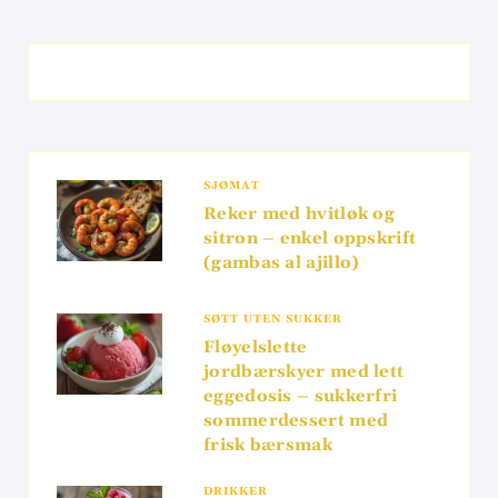
SJØMAT
Reker med hvitløk og
sitron – enkel oppskrift
(gambas al ajillo)
SØTT UTEN SUKKER
Fløyelslette
jordbærskyer med lett
eggedosis – sukkerfri
sommerdessert med
frisk bærsmak
DRIKKER