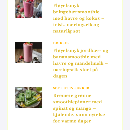
Fløyelsmyk
bringebærsmoothie
med havre og kokos –
frisk, næringsrik og
naturlig søt
DRIKKER
Fløyelsmyk jordbær- og
banansmoothie med
havre og mandelmelk –
næringsrik start på
dagen
SØTT UTEN SUKKER
Kremete grønne
smoothiepinner med
spinat og mango –
kjølende, sunn nytelse
for varme dager