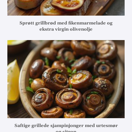
Sprøtt grillbrød med fikenmarmelade og
ekstra virgin olivenolje
Saftige grillede sjampinjonger med urtesmør
og sitron