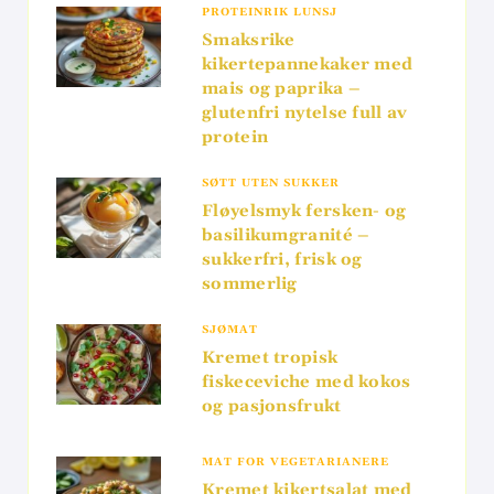
PROTEINRIK LUNSJ
Smaksrike
kikertepannekaker med
mais og paprika –
glutenfri nytelse full av
protein
SØTT UTEN SUKKER
Fløyelsmyk fersken- og
basilikumgranité –
sukkerfri, frisk og
sommerlig
SJØMAT
Kremet tropisk
fiskeceviche med kokos
og pasjonsfrukt
MAT FOR VEGETARIANERE
Kremet kikertsalat med