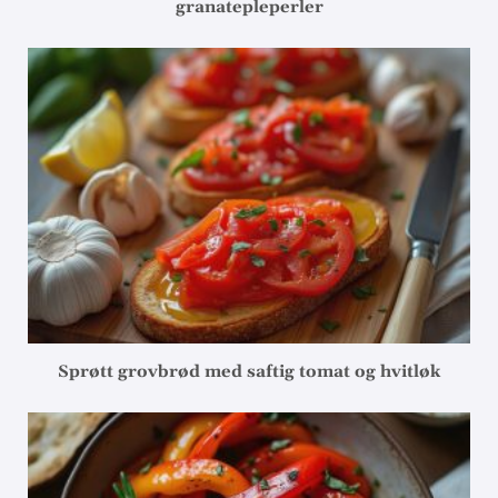
granatepleperler
Sprøtt grovbrød med saftig tomat og hvitløk