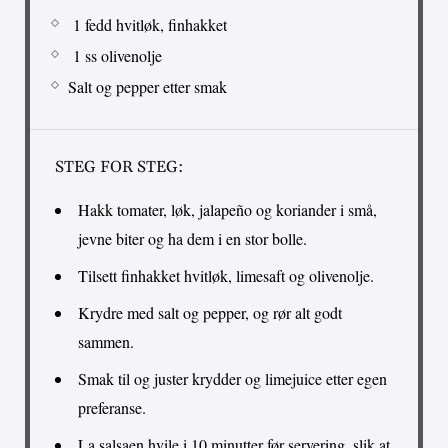
1 fedd hvitløk, finhakket
1 ss olivenolje
Salt og pepper etter smak
STEG FOR STEG:
Hakk tomater, løk, jalapeño og koriander i små,
jevne biter og ha dem i en stor bolle.
Tilsett finhakket hvitløk, limesaft og olivenolje.
Krydre med salt og pepper, og rør alt godt
sammen.
Smak til og juster krydder og limejuice etter egen
preferanse.
La salsaen hvile i 10 minutter før servering, slik at