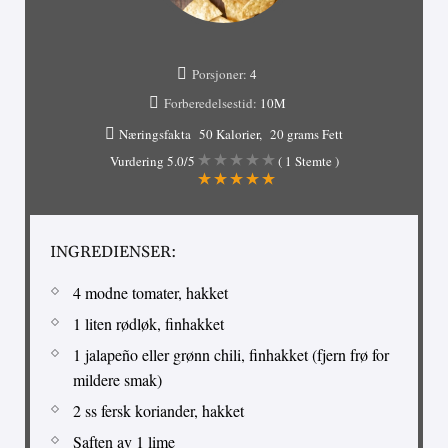
Porsjoner:
4
Forberedelsestid:
10M
Næringsfakta
50 Kalorier
20 grams Fett
Vurdering
5.0
/5
(
1
Stemte )
INGREDIENSER:
4 modne tomater, hakket
1 liten rødløk, finhakket
1 jalapeño eller grønn chili, finhakket (fjern frø for
mildere smak)
2 ss fersk koriander, hakket
Saften av 1 lime