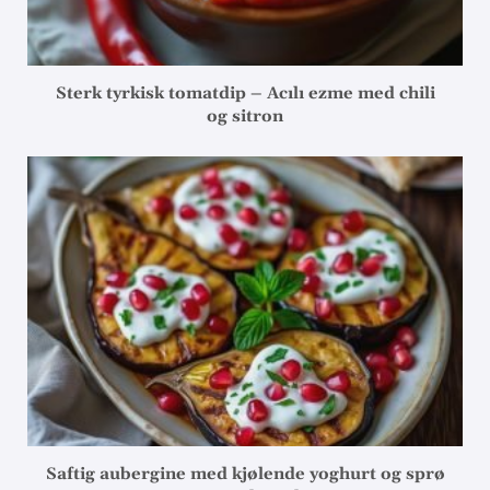
Sterk tyrkisk tomatdip – Acılı ezme med chili
og sitron
Saftig aubergine med kjølende yoghurt og sprø