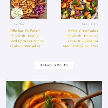
PREV POST
NEXT POST
Tilbehør Til Pølser
Stekte Grønnsaker
Oppskrift: Perfekt
Oppskrift: Enkel og
Med Sprø Poteter og
Smaksrik Tilbehør
Friske Grønnsaker
Med Hvitløk og Urter
RELATED POSTS