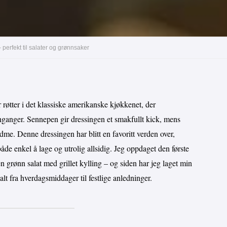
perfekt til salater og grønnsaker
øtter i det klassiske amerikanske kjøkkenet, der
nganger. Sennepen gir dressingen et smakfullt kick, mens
me. Denne dressingen har blitt en favoritt verden over,
både enkel å lage og utrolig allsidig. Jeg oppdaget den første
en grønn salat med grillet kylling – og siden har jeg laget min
lt fra hverdagsmiddager til festlige anledninger.