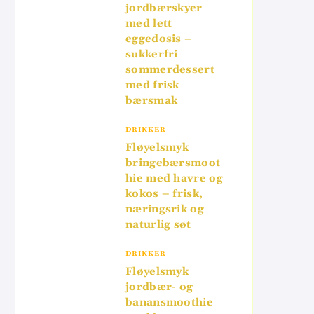
jordbærskyer
med lett
eggedosis –
sukkerfri
sommerdessert
med frisk
bærsmak
DRIKKER
Fløyelsmyk
bringebærsmoot
hie med havre og
kokos – frisk,
næringsrik og
naturlig søt
DRIKKER
Fløyelsmyk
jordbær- og
banansmoothie