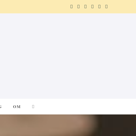
F
X
I
P
R
T
a
(
n
i
e
e
c
T
s
n
d
l
e
w
t
t
d
e
b
i
a
e
i
g
o
t
g
r
t
r
o
t
r
e
a
k
e
a
s
m
G
OM
r
m
t
)