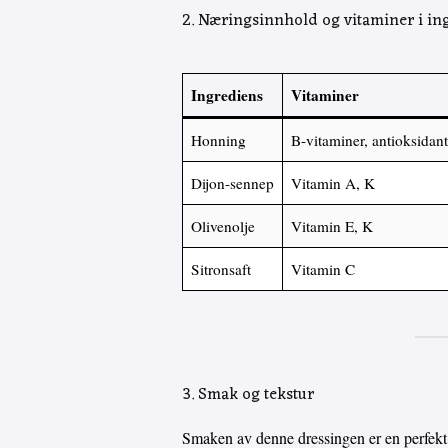
2. Næringsinnhold og vitaminer i i
Ingrediens
Vitaminer
Honning
B-vitaminer, antioksidant
Dijon-sennep
Vitamin A, K
Olivenolje
Vitamin E, K
Sitronsaft
Vitamin C
3. Smak og tekstur
Smaken av denne dressingen er en perfekt