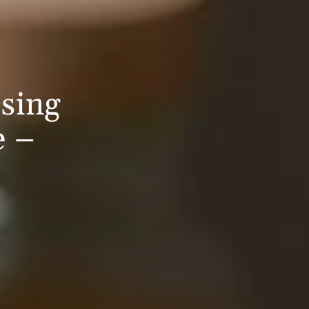
sing
e –