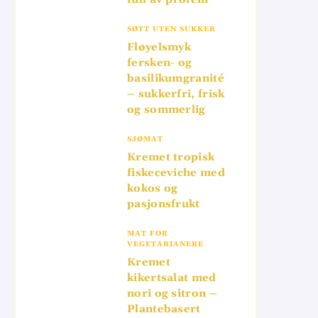
SØTT UTEN SUKKER
Fløyelsmyk
fersken- og
basilikumgranité
– sukkerfri, frisk
og sommerlig
SJØMAT
Kremet tropisk
fiskeceviche med
kokos og
pasjonsfrukt
MAT FOR
VEGETARIANERE
Kremet
kikertsalat med
nori og sitron –
Plantebasert