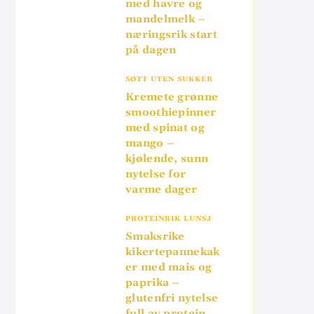
med havre og
mandelmelk –
næringsrik start
på dagen
SØTT UTEN SUKKER
Kremete grønne
smoothiepinner
med spinat og
mango –
kjølende, sunn
nytelse for
varme dager
PROTEINRIK LUNSJ
Smaksrike
kikertepannekak
er med mais og
paprika –
glutenfri nytelse
full av protein