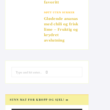
favoritt
SØTT UTEN SUKKER
Glødende ananas
med chili og frisk
lime – Fruktig og
krydret
avslutning
Search
for:
SUNN MAT FOR KROPP OG SJEL! 🥗