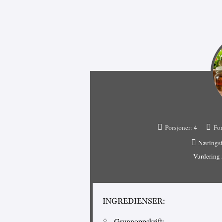
Porsjoner:
4
For
Næringsf
Vurdering
INGREDIENSER:
Grunnoppskrift: