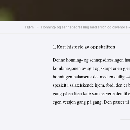
»
Hjem
Honning- og sennepsdressing med sitron og olivenolje – 
1. Kort historie av oppskriften
Denne honning- og sennepsdressingen har r
kombinasjonen av søtt og skarpt er en gje
honningen balanserer det med en deilig sød
spesielt i salatelskende hjem, fordi den er 
gang på en liten kafé som serverte den til 
egen versjon gang på gang. Den passer til a