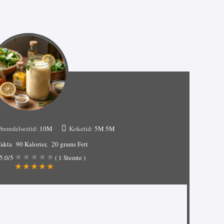
beredelsestid:
10M
Koketid:
5M
5M
akta
90 Kalorier
20 grams Fett
5.0
/5
(
1
Stemte )