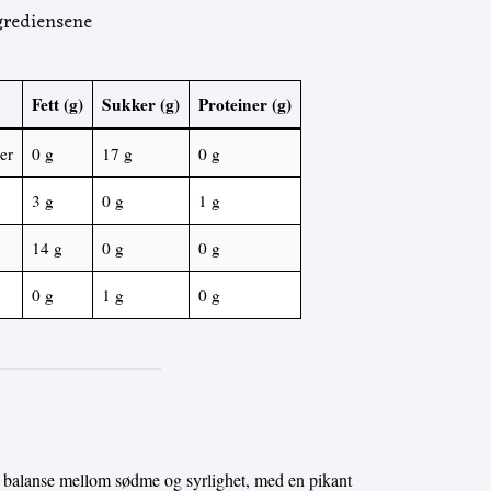
ngrediensene
Fett (g)
Sukker (g)
Proteiner (g)
er
0 g
17 g
0 g
3 g
0 g
1 g
14 g
0 g
0 g
0 g
1 g
0 g
 balanse mellom sødme og syrlighet, med en pikant