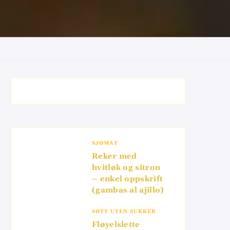
SJØMAT
Reker med
hvitløk og sitron
– enkel oppskrift
(gambas al ajillo)
SØTT UTEN SUKKER
Fløyelslette