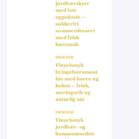
jordbærskyer
med lett
eggedosis –
sukkerfri
sommerdessert
med frisk
bærsmak
DRIKKER
Fløyelsmyk
bringebærsmoot
hie med havre og
kokos – frisk,
næringsrik og
naturlig søt
DRIKKER
Fløyelsmyk
jordbær- og
banansmoothie