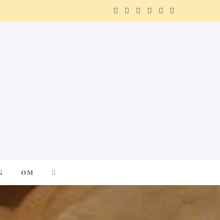
F
X
I
P
R
T
a
(
n
i
e
e
c
T
s
n
d
l
e
w
t
t
d
e
b
i
a
e
i
g
o
t
g
r
t
r
o
t
r
e
a
k
e
a
s
m
G
OM
r
m
t
)