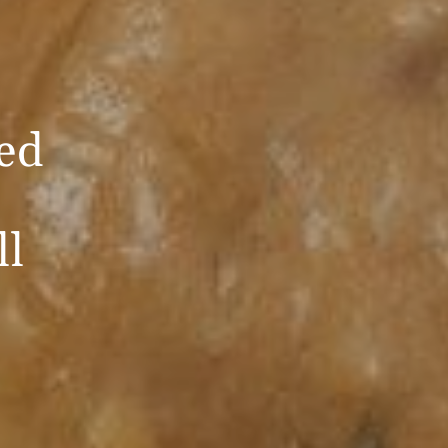
med
n
ll