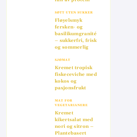
SØTT UTEN SUKKER
Fløyelsmyk
fersken- og
basilikumgranité
– sukkerfri, frisk
og sommerlig
SJØMAT
Kremet tropisk
fiskeceviche med
kokos og
pasjonsfrukt
MAT FOR
VEGETARIANERE
Kremet
kikertsalat med
nori og sitron –
Plantebasert