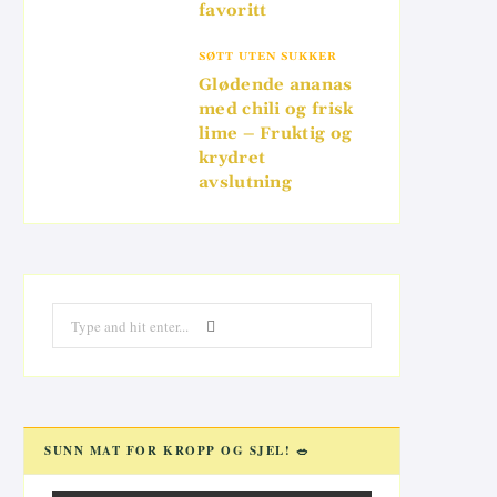
favoritt
SØTT UTEN SUKKER
Glødende ananas
med chili og frisk
lime – Fruktig og
krydret
avslutning
Search
for:
SUNN MAT FOR KROPP OG SJEL! 🥗