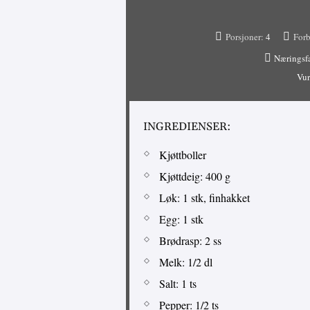
Porsjoner:
4
Forb
Næringsf
Vur
INGREDIENSER:
Kjøttboller
Kjøttdeig: 400 g
Løk: 1 stk, finhakket
Egg: 1 stk
Brødrasp: 2 ss
Melk: 1/2 dl
Salt: 1 ts
Pepper: 1/2 ts