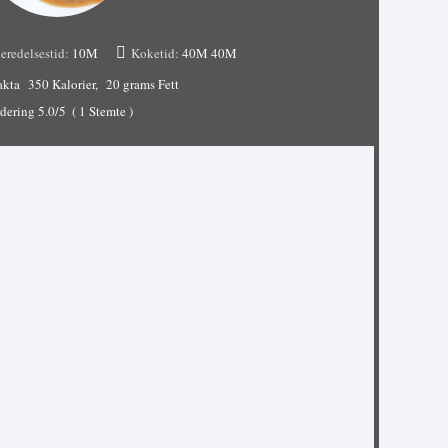
eredelsestid:
10M
Koketid:
40M
40M
akta
350 Kalorier
20 grams Fett
dering
5.0
/5
(
1
Stemte )