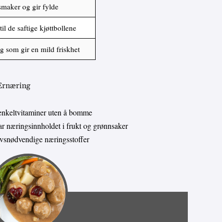
maker og gir fylde
il de saftige kjøttbollene
g som gir en mild friskhet
 Ernæring
enkeltvitaminer uten å bomme
 næringsinnholdet i frukt og grønnsaker
livsnødvendige næringsstoffer