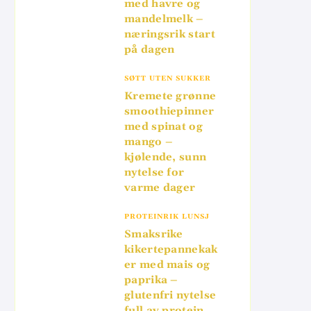
med havre og
mandelmelk –
næringsrik start
på dagen
SØTT UTEN SUKKER
Kremete grønne
smoothiepinner
med spinat og
mango –
kjølende, sunn
nytelse for
varme dager
PROTEINRIK LUNSJ
Smaksrike
kikertepannekak
er med mais og
paprika –
glutenfri nytelse
full av protein