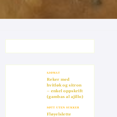
SJØMAT
Reker med
hvitløk og sitron
– enkel oppskrift
(gambas al ajillo)
SØTT UTEN SUKKER
Fløyelslette