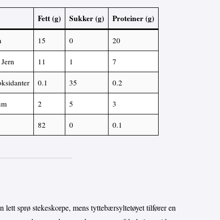
Fett (g)
Sukker (g)
Proteiner (g)
n
15
0
20
 Jern
11
1
7
oksidanter
0.1
35
0.2
um
2
5
3
82
0
0.1
 lett sprø stekeskorpe, mens tyttebærsyltetøyet tilfører en