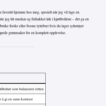
en favoritt hjemme hos meg, spesielt når jeg vil lage en
tte jeg litt muskat og finhakket løk i kjøttbollene – det ga en
bruke ferske eller frosne tyttebær hvis du lager syltetøyet
ampede grønnsaker for en komplett opplevelse.
ilbehør som balanserer retten
or å gi en sunn kontrast