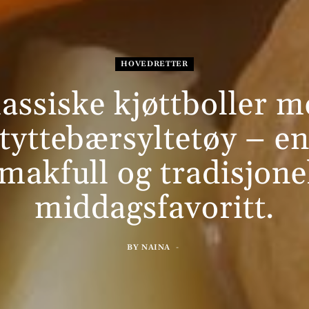
HOVEDRETTER
assiske kjøttboller 
tyttebærsyltetøy – e
makfull og tradisjone
middagsfavoritt.
BY
NAINA