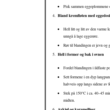
Pisk sammen eggeplommene og s
Bland kremfløten med eggedosi
Hell litt og litt av den varme 
unngå å lage eggerøre.
Rør til blandingen er jevn og g
Hell i former og bak i ovnen
Fordel blandingen i ildfaste p
Sett formene i en dyp langpan
halvveis opp langs sidene av 
Stek på 150°C i ca. 40–45 minut
midten.
Avkjøl og karamelliser