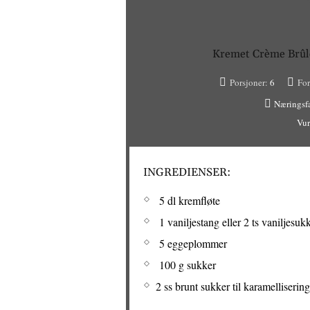
Kremet Crème Brûl
Porsjoner:
6
For
Næringsf
Vur
INGREDIENSER:
5 dl kremfløte
1 vaniljestang eller 2 ts vaniljesuk
5 eggeplommer
100 g sukker
2 ss brunt sukker til karamellisering