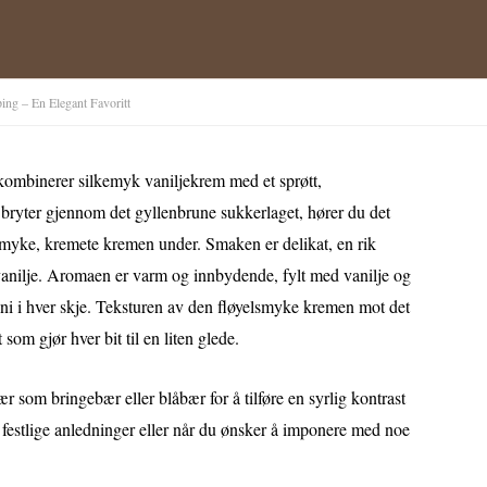
ng – En Elegant Favoritt
kombinerer silkemyk vaniljekrem med et sprøtt,
 bryter gjennom det gyllenbrune sukkerlaget, hører du det
n myke, kremete kremen under. Smaken er delikat, en rik
vanilje. Aromaen er varm og innbydende, fylt med vanilje og
ni i hver skje. Teksturen av den fløyelsmyke kremen mot det
som gjør hver bit til en liten glede.
som bringebær eller blåbær for å tilføre en syrlig kontrast
r festlige anledninger eller når du ønsker å imponere med noe