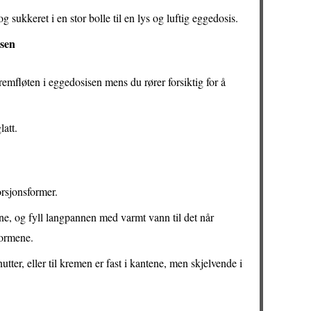
ukkeret i en stor bolle til en lys og luftig eggedosis.
sen
kremfløten i eggedosisen mens du rører forsiktig for å
latt.
orsjonsformer.
ne, og fyll langpannen med varmt vann til det når
formene.
ter, eller til kremen er fast i kantene, men skjelvende i