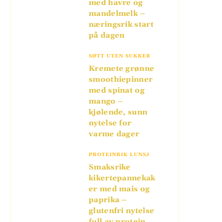
med havre og
mandelmelk –
næringsrik start
på dagen
SØTT UTEN SUKKER
Kremete grønne
smoothiepinner
med spinat og
mango –
kjølende, sunn
nytelse for
varme dager
PROTEINRIK LUNSJ
Smaksrike
kikertepannekak
er med mais og
paprika –
glutenfri nytelse
full av protein