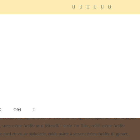
F
X
I
P
R
T
a
(
n
i
e
e
c
T
s
n
d
l
e
w
t
t
d
e
b
i
a
e
i
g
o
t
g
r
t
r
o
t
r
e
a
k
e
a
s
m
G
OM
r
m
t
)