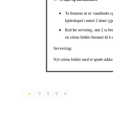
Ta formene ut av vannbadet og 
kjøleskapet i minst 2 timer (gj
Rett før servering, strø 2 ss 
en crème brûlée-brenner til å s
Servering:
Nyt crème brûlée med et sprøtt sukk
0