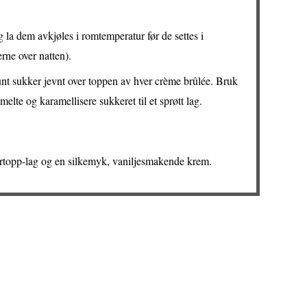
la dem avkjøles i romtemperatur før de settes i
erne over natten).
brunt sukker jevnt over toppen av hver crème brûlée. Bruk
melte og karamellisere sukkeret til et sprøtt lag.
ertopp-lag og en silkemyk, vaniljesmakende krem.