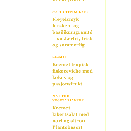
SØTT UTEN SUKKER
Fløyelsmyk
fersken- og
basilikumgranité
– sukkerfri, frisk
og sommerlig
SJØMAT
Kremet tropisk
fiskeceviche med
kokos og
pasjonsfrukt
MAT FOR
VEGETARIANERE
Kremet
kikertsalat med
nori og sitron –
Plantebasert