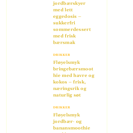
jordbærskyer
med lett
eggedosis –
sukkerfri
sommerdessert
med frisk
bærsmak
DRIKKER
Fløyelsmyk
bringebærsmoot
hie med havre og
kokos – frisk,
næringsrik og
naturlig søt
DRIKKER
Fløyelsmyk
jordbær- og
banansmoothie