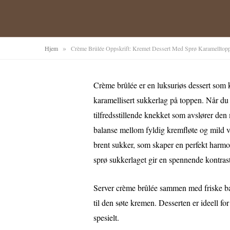
»
Hjem
Crème Brûlée Oppskrift: Kremet Dessert Med Sprø Karamelltoppi
Crème brûlée er en luksuriøs dessert som 
karamellisert sukkerlag på toppen. Når du
tilfredsstillende knekket som avslører de
balanse mellom fyldig kremfløte og mild 
brent sukker, som skaper en perfekt harmo
sprø sukkerlaget gir en spennende kontrast 
Server crème brûlée sammen med friske bær 
til den søte kremen. Desserten er ideell fo
spesielt.