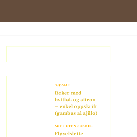
SJØMAT
Reker med
hvitløk og sitron
– enkel oppskrift
(gambas al ajillo)
SØTT UTEN SUKKER
Fløyelslette