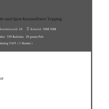
ée med Sprø Karamellisert Topping
beredelsestid:
10
Koketid:
30M
30M
akta
350 Kalorier
20 grams Fett
dering
5.0
/5
(
1
Stemte )
ker