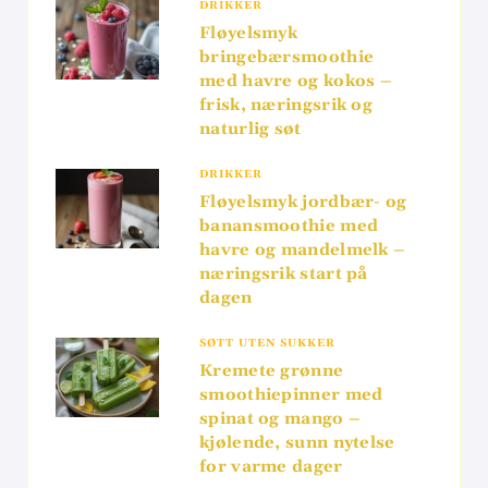
DRIKKER
Fløyelsmyk
bringebærsmoothie
med havre og kokos –
frisk, næringsrik og
naturlig søt
DRIKKER
Fløyelsmyk jordbær- og
banansmoothie med
havre og mandelmelk –
næringsrik start på
dagen
SØTT UTEN SUKKER
Kremete grønne
smoothiepinner med
spinat og mango –
kjølende, sunn nytelse
for varme dager