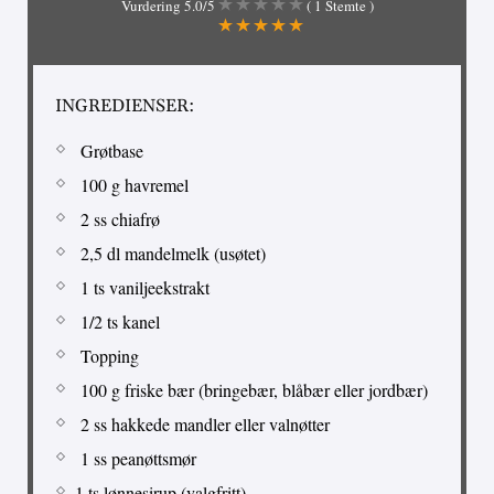
Vurdering
5.0
/5
(
1
Stemte )
INGREDIENSER:
Grøtbase
100 g havremel
2 ss chiafrø
2,5 dl mandelmelk (usøtet)
1 ts vaniljeekstrakt
1/2 ts kanel
Topping
100 g friske bær (bringebær, blåbær eller jordbær)
2 ss hakkede mandler eller valnøtter
1 ss peanøttsmør
1 ts lønnesirup (valgfritt)