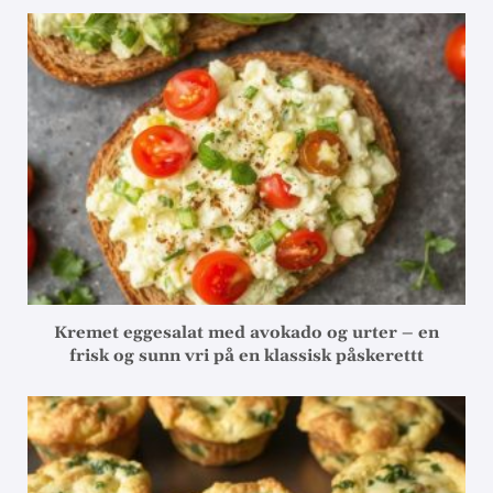
Kremet eggesalat med avokado og urter – en
frisk og sunn vri på en klassisk påskerettt