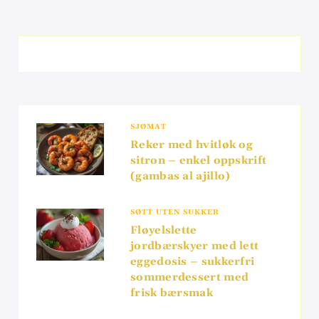
SJØMAT
Reker med hvitløk og
sitron – enkel oppskrift
(gambas al ajillo)
SØTT UTEN SUKKER
Fløyelslette
jordbærskyer med lett
eggedosis – sukkerfri
sommerdessert med
frisk bærsmak