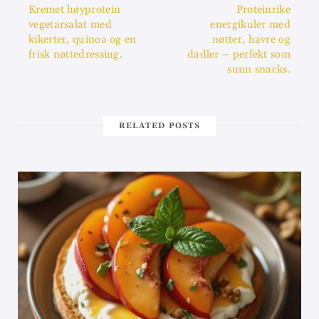
Kremet høyprotein
Proteinrike
vegetarsalat med
energikuler med
kikerter, quinoa og en
nøtter, havre og
frisk nøttedressing.
dadler – perfekt som
sunn snacks.
RELATED POSTS