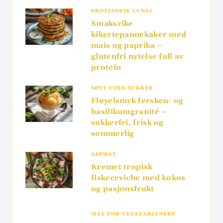
PROTEINRIK LUNSJ
Smaksrike
kikertepannekaker med
mais og paprika –
glutenfri nytelse full av
protein
SØTT UTEN SUKKER
Fløyelsmyk fersken- og
basilikumgranité –
sukkerfri, frisk og
sommerlig
SJØMAT
Kremet tropisk
fiskeceviche med kokos
og pasjonsfrukt
MAT FOR VEGETARIANERE