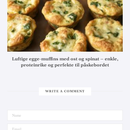
Luftige egge-muffins med ost og spinat – enkle,
proteinrike og perfekte til påskebordet
WRITE A COMMENT