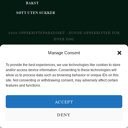
BAKST
SØTT UTEN SUKKER
2020 OPPSKRIFTSPARADISET - SUNNE OPPSKRIFTER FOR
HVER DAG
Manage Consent
TOP
To provide the best experiences, we use technologies like cookies to store
and/or access device information. Consenting to these technologies will
allow us to process data such as browsing behavior or unique IDs on this
site. Not consenting or withdrawing consent, may adversely affect certain
features and functions.
ACCEPT
DENY