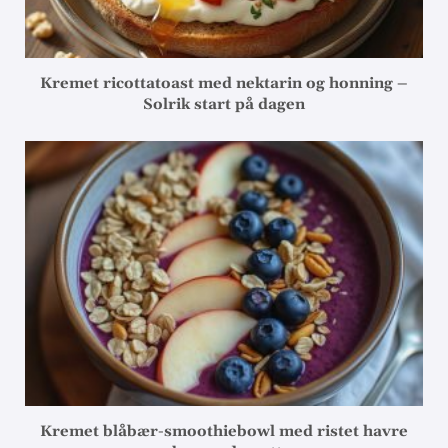
Kremet ricottatoast med nektarin og honning –
Solrik start på dagen
Kremet blåbær-smoothiebowl med ristet havre