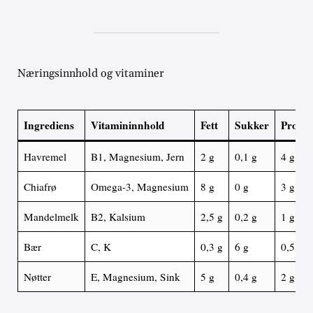
Næringsinnhold og vitaminer
Ingrediens
Vitamininnhold
Fett
Sukker
Protei
Havremel
B1, Magnesium, Jern
2 g
0,1 g
4 g
Chiafrø
Omega-3, Magnesium
8 g
0 g
3 g
Mandelmelk
B2, Kalsium
2,5 g
0,2 g
1 g
Bær
C, K
0,3 g
6 g
0,5 g
Nøtter
E, Magnesium, Sink
5 g
0,4 g
2 g