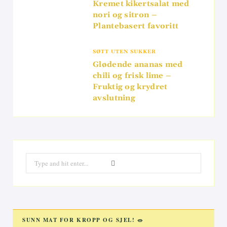
Kremet kikertsalat med
nori og sitron –
Plantebasert favoritt
SØTT UTEN SUKKER
Glødende ananas med
chili og frisk lime –
Fruktig og krydret
avslutning
Search
for:
SUNN MAT FOR KROPP OG SJEL! 🥗