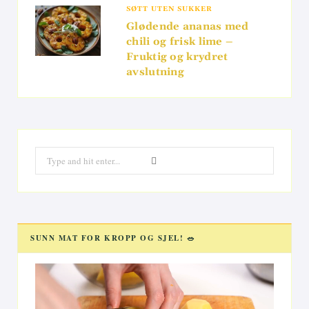
SØTT UTEN SUKKER
Glødende ananas med
chili og frisk lime –
Fruktig og krydret
avslutning
Search
for:
SUNN MAT FOR KROPP OG SJEL! 🥗
Videoavspiller