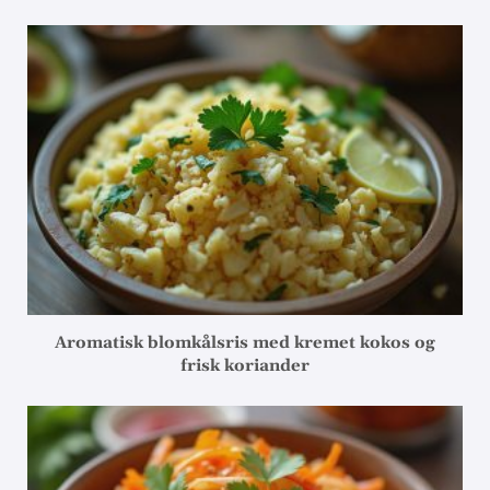
Aromatisk blomkålsris med kremet kokos og
frisk koriander