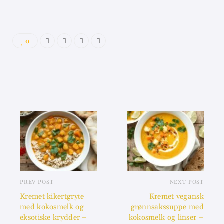
0
PREV POST
NEXT POST
Kremet kikertgryte
Kremet vegansk
med kokosmelk og
grønnsakssuppe med
eksotiske krydder –
kokosmelk og linser –