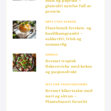
mais og paprika –
glutenfri nytelse full av
protein
SØTT UTEN SUKKER
Fløyelsmyk fersken- og
basilikumgranité –
sukkerfri, frisk og
sommerlig
SJØMAT
Kremet tropisk
fiskeceviche med kokos
og pasjonsfrukt
MAT FOR VEGETARIANERE
Kremet kikertsalat med
nori og sitron –
Plantebasert favoritt