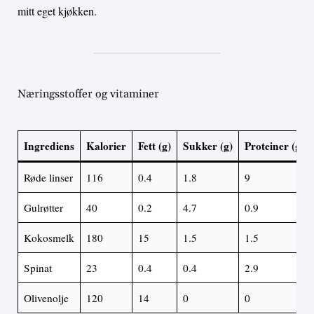
mitt eget kjøkken.
Næringsstoffer og vitaminer
Ingrediens
Kalorier
Fett (g)
Sukker (g)
Proteiner (g)
Røde linser
116
0.4
1.8
9
Gulrøtter
40
0.2
4.7
0.9
Kokosmelk
180
15
1.5
1.5
Spinat
23
0.4
0.4
2.9
Olivenolje
120
14
0
0