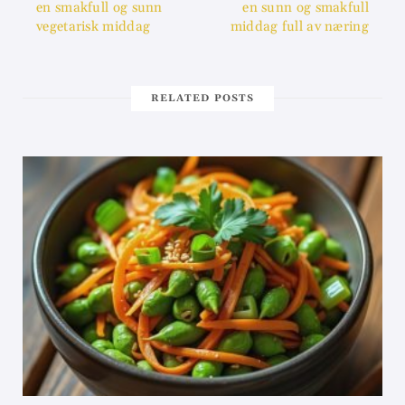
en smakfull og sunn
en sunn og smakfull
vegetarisk middag
middag full av næring
RELATED POSTS