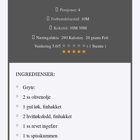
Porsjoner:
4
Forberedelsestid:
10M
Koketid:
30M
30M
Næringsfakta
290 Kalorier
20 grams Fett
Vurdering
5.0
/5
(
1
Stemte )
INGREDIENSER:
Gryte:
2 ss olivenolje
1 gul løk, finhakket
2 hvitløksfedd, finhakket
1 ss revet ingefær
1 ts spisskummen