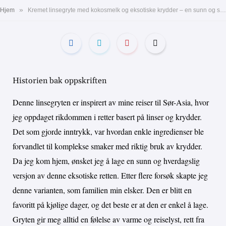
»
Hjem
Kremet linsegryte med kokosmelk og eksotiske krydder – en sunn og smakfull vegetarisk middag
Historien bak oppskriften
Denne linsegryten er inspirert av mine reiser til Sør-Asia, hvor
jeg oppdaget rikdommen i retter basert på linser og krydder.
Det som gjorde inntrykk, var hvordan enkle ingredienser ble
forvandlet til komplekse smaker med riktig bruk av krydder.
Da jeg kom hjem, ønsket jeg å lage en sunn og hverdagslig
versjon av denne eksotiske retten. Etter flere forsøk skapte jeg
denne varianten, som familien min elsker. Den er blitt en
favoritt på kjølige dager, og det beste er at den er enkel å lage.
Gryten gir meg alltid en følelse av varme og reiselyst, rett fra