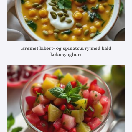
Kremet kikert- og spinatcurry med kald
kokosyoghurt