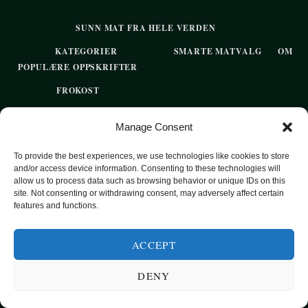
SUNN MAT FRA HELE VERDEN
KATEGORIER
SMARTE MATVALG
OM
POPULÆRE OPPSKRIFTER
FROKOST
HOVEDRETTER
Manage Consent
PASTA
To provide the best experiences, we use technologies like cookies to store
SUPPER
and/or access device information. Consenting to these technologies will
allow us to process data such as browsing behavior or unique IDs on this
EKSOTISKE SMAKER
site. Not consenting or withdrawing consent, may adversely affect certain
features and functions.
MAT FOR VEGETARIANERE
SUNN HVERDAGSMAT
ACCEPT
BAKST
DENY
SØTT UTEN SUKKER