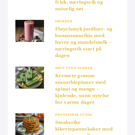
frisk, næringsrik og
naturlig søt
DRIKKER
Fløyelsmyk jordbær- og
banansmoothie med
havre og mandelmelk –
næringsrik start på
dagen
SØTT UTEN SUKKER
Kremete grønne
smoothiepinner med
spinat og mango –
kjølende, sunn nytelse
for varme dager
PROTEINRIK LUNSJ
Smaksrike
kikertepannekaker med