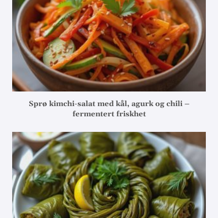
Sprø kimchi-salat med kål, agurk og chili –
fermentert friskhet