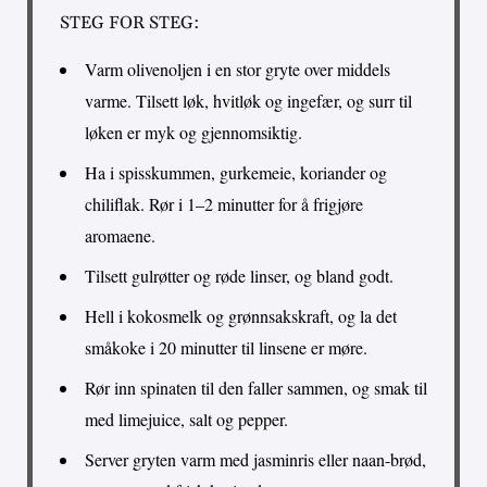
STEG FOR STEG:
Varm olivenoljen i en stor gryte over middels
varme. Tilsett løk, hvitløk og ingefær, og surr til
løken er myk og gjennomsiktig.
Ha i spisskummen, gurkemeie, koriander og
chiliflak. Rør i 1–2 minutter for å frigjøre
aromaene.
Tilsett gulrøtter og røde linser, og bland godt.
Hell i kokosmelk og grønnsakskraft, og la det
småkoke i 20 minutter til linsene er møre.
Rør inn spinaten til den faller sammen, og smak til
med limejuice, salt og pepper.
Server gryten varm med jasminris eller naan-brød,