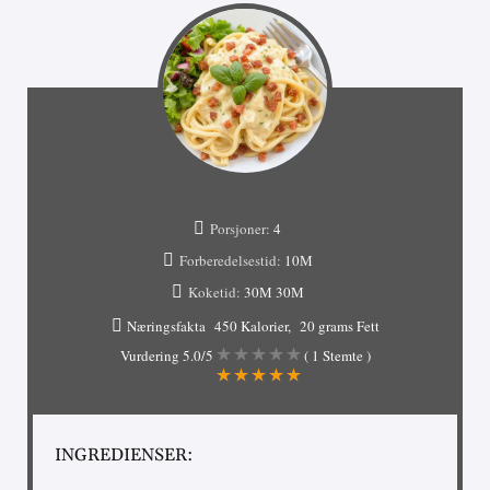
Porsjoner:
4
Forberedelsestid:
10М
Koketid:
30М
30М
Næringsfakta
450 Kalorier
20 grams Fett
Vurdering
5.0
/5
(
1
Stemte )
INGREDIENSER: