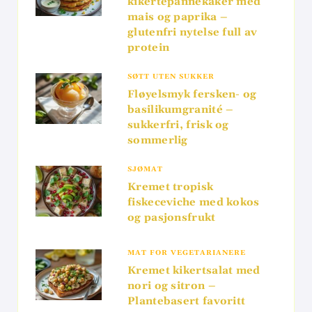
kikertepannekaker med
mais og paprika –
glutenfri nytelse full av
protein
SØTT UTEN SUKKER
Fløyelsmyk fersken- og
basilikumgranité –
sukkerfri, frisk og
sommerlig
SJØMAT
Kremet tropisk
fiskeceviche med kokos
og pasjonsfrukt
MAT FOR VEGETARIANERE
Kremet kikertsalat med
nori og sitron –
Plantebasert favoritt