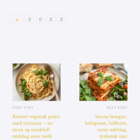
0
PREV POST
NEXT POST
Kremet vegansk pasta
Sunne lasagne,
med urtesaus – en
bolognese, fullkorn,
sunn og smakfull
sunn middag,
middag uten melk
italiensk mat