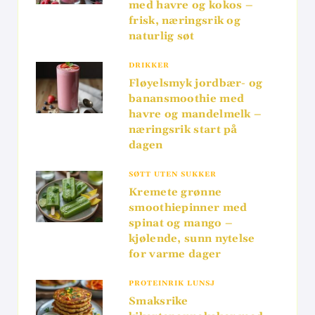
med havre og kokos –
frisk, næringsrik og
naturlig søt
DRIKKER
Fløyelsmyk jordbær- og
banansmoothie med
havre og mandelmelk –
næringsrik start på
dagen
SØTT UTEN SUKKER
Kremete grønne
smoothiepinner med
spinat og mango –
kjølende, sunn nytelse
for varme dager
PROTEINRIK LUNSJ
Smaksrike