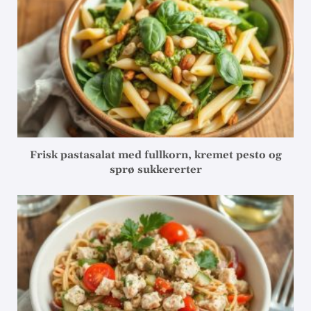
Frisk pastasalat med fullkorn, kremet pesto og
sprø sukkererter