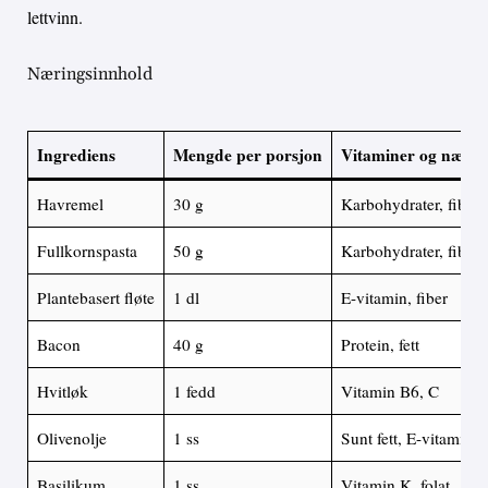
lettvinn.
Næringsinnhold
Ingrediens
Mengde per porsjon
Vitaminer og nærin
Havremel
30 g
Karbohydrater, fiber
Fullkornspasta
50 g
Karbohydrater, fiber
Plantebasert fløte
1 dl
E-vitamin, fiber
Bacon
40 g
Protein, fett
Hvitløk
1 fedd
Vitamin B6, C
Olivenolje
1 ss
Sunt fett, E-vitamin
Basilikum
1 ss
Vitamin K, folat