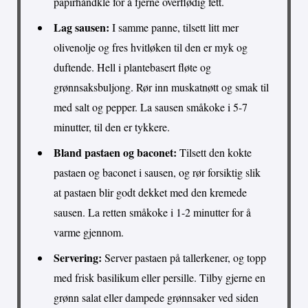
papirhåndkle for å fjerne overflødig fett.
Lag sausen:
I samme panne, tilsett litt mer
olivenolje og fres hvitløken til den er myk og
duftende. Hell i plantebasert fløte og
grønnsaksbuljong. Rør inn muskatnøtt og smak til
med salt og pepper. La sausen småkoke i 5-7
minutter, til den er tykkere.
Bland pastaen og baconet:
Tilsett den kokte
pastaen og baconet i sausen, og rør forsiktig slik
at pastaen blir godt dekket med den kremede
sausen. La retten småkoke i 1-2 minutter for å
varme gjennom.
Servering:
Server pastaen på tallerkener, og topp
med frisk basilikum eller persille. Tilby gjerne en
grønn salat eller dampede grønnsaker ved siden