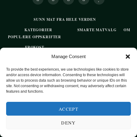
SUNN MAT FRA HELE VERDEN
KATEGORIER
SMARTE MATVALG
OM
POPULÆRE OPPSKRIFTER
FROKOST
Manage Consent
HOVEDRETTER
PASTA
To provide the best experiences, we use technologies like cookies to store
and/or access device information. Consenting to these technologies will
SUPPER
allow us to process data such as browsing behavior or unique IDs on this
site. Not consenting or withdrawing consent, may adversely affect certain
EKSOTISKE SMAKER
features and functions.
MAT FOR VEGETARIANERE
ACCEPT
SUNN HVERDAGSMAT
BAKST
DENY
SØTT UTEN SUKKER