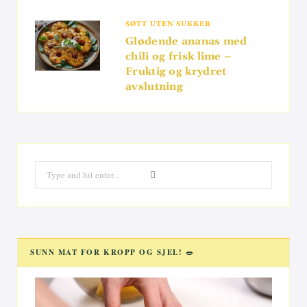
SØTT UTEN SUKKER
Glødende ananas med
chili og frisk lime –
Fruktig og krydret
avslutning
Search
for:
SUNN MAT FOR KROPP OG SJEL! 🥗
Videoavspiller