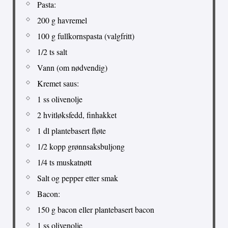
Pasta:
200 g havremel
100 g fullkornspasta (valgfritt)
1/2 ts salt
Vann (om nødvendig)
Kremet saus:
1 ss olivenolje
2 hvitløksfedd, finhakket
1 dl plantebasert fløte
1/2 kopp grønnsaksbuljong
1/4 ts muskatnøtt
Salt og pepper etter smak
Bacon:
150 g bacon eller plantebasert bacon
1 ss olivenolje