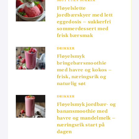
SØTT UTEN SUKKER
Fløyelslette
jordbærskyer med lett
eggedosis – sukkerfri
sommerdessert med
frisk bærsmak
DRIKKER
Fløyelsmyk
bringebærsmoothie
med havre og kokos –
frisk, næringsrik og
naturlig søt
DRIKKER
Fløyelsmyk jordbær- og
banansmoothie med
havre og mandelmelk –
næringsrik start på
dagen