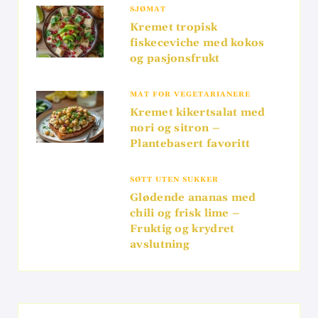
SJØMAT
Kremet tropisk
fiskeceviche med kokos
og pasjonsfrukt
MAT FOR VEGETARIANERE
Kremet kikertsalat med
nori og sitron –
Plantebasert favoritt
SØTT UTEN SUKKER
Glødende ananas med
chili og frisk lime –
Fruktig og krydret
avslutning