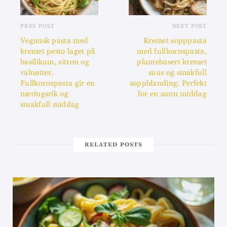
PREV POST
NEXT POST
Vegansk pasta med
Kremet sopppasta
kremet pesto laget på
med fullkornspasta,
basilikum, sitron og
plantebasert kremet
valnøtter.
saus og smakfull
Fullkornspasta gir en
soppblanding. Perfekt
næringsrik og
for en sunn middag
smakfull middag
RELATED POSTS