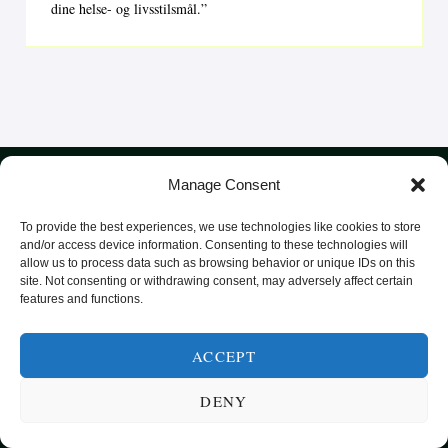
dine helse- og livsstilsmål.”
Manage Consent
To provide the best experiences, we use technologies like cookies to store
and/or access device information. Consenting to these technologies will
allow us to process data such as browsing behavior or unique IDs on this
SUNN MAT FRA HELE VERDEN
site. Not consenting or withdrawing consent, may adversely affect certain
features and functions.
KATEGORIER
SMARTE MATVALG
OM
POPULÆRE OPPSKRIFTER
ACCEPT
FROKOST
DENY
HOVEDRETTER
PASTA