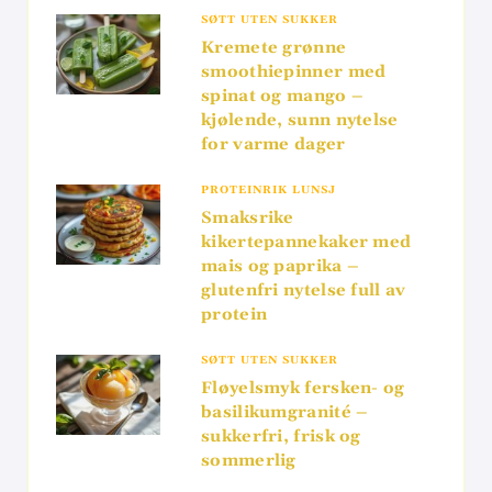
SØTT UTEN SUKKER
Kremete grønne
smoothiepinner med
spinat og mango –
kjølende, sunn nytelse
for varme dager
PROTEINRIK LUNSJ
Smaksrike
kikertepannekaker med
mais og paprika –
glutenfri nytelse full av
protein
SØTT UTEN SUKKER
Fløyelsmyk fersken- og
basilikumgranité –
sukkerfri, frisk og
sommerlig