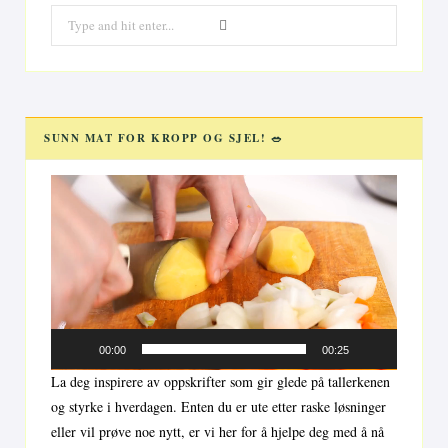
Search
for:
SUNN MAT FOR KROPP OG SJEL! 🥗
Videoavspiller
00:00
00:25
La deg inspirere av oppskrifter som gir glede på tallerkenen
og styrke i hverdagen. Enten du er ute etter raske løsninger
eller vil prøve noe nytt, er vi her for å hjelpe deg med å nå