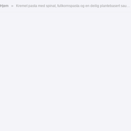
»
Hjem
Kremet pasta med spinat, fullkornspasta og en deilig plantebasert saus. Perfekt for en sunn middag