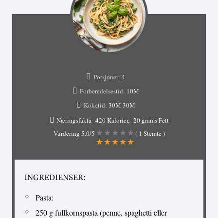
Porsjoner:
4
Forberedelsestid:
10М
Koketid:
30М
30М
Næringsfakta
420 Kalorier
20 grams Fett
Vurdering
5.0
/5
(
1
Stemte )
INGREDIENSER:
Pasta:
250 g fullkornspasta (penne, spaghetti eller