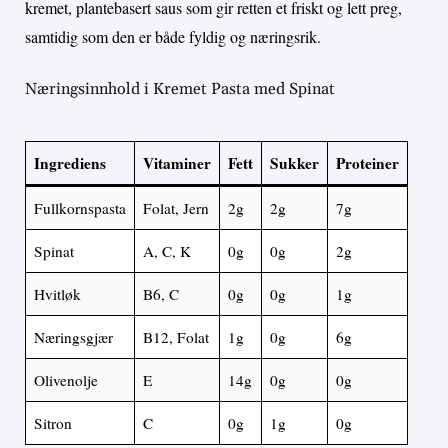
kremet, plantebasert saus som gir retten et friskt og lett preg,
samtidig som den er både fyldig og næringsrik.
Næringsinnhold i Kremet Pasta med Spinat
Ingrediens
Vitaminer
Fett
Sukker
Proteiner
Fullkornspasta
Folat, Jern
2g
2g
7g
Spinat
A, C, K
0g
0g
2g
Hvitløk
B6, C
0g
0g
1g
Næringsgjær
B12, Folat
1g
0g
6g
Olivenolje
E
14g
0g
0g
Sitron
C
0g
1g
0g