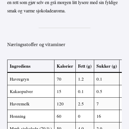
en rett som gjør selv en grå morgen litt lysere med sin fyldige
smak og varme sjokoladearoma.
Næringsstoffer og vitaminer
Ingrediens
Kalorier
Fett (g)
Sukker (g)
Pro
Havregryn
70
1.2
0.1
3.0
Kakaopulver
15
0.1
0.5
1.0
Havremelk
120
2.5
7
1.0
Honning
60
0
16
0.1
Mørk sjokolade (70 %)
50
4.0
2.0
1.0