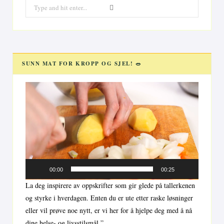
Search
for:
SUNN MAT FOR KROPP OG SJEL! 🥗
Videoavspiller
00:00
00:25
La deg inspirere av oppskrifter som gir glede på tallerkenen
og styrke i hverdagen. Enten du er ute etter raske løsninger
eller vil prøve noe nytt, er vi her for å hjelpe deg med å nå
dine helse- og livsstilsmål.”