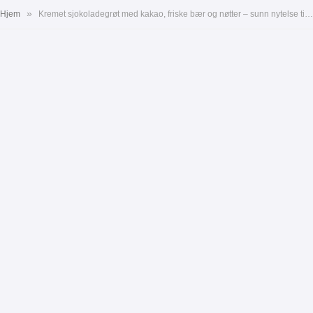
»
Hjem
Kremet sjokoladegrøt med kakao, friske bær og nøtter – sunn nytelse til frokost eller dessert