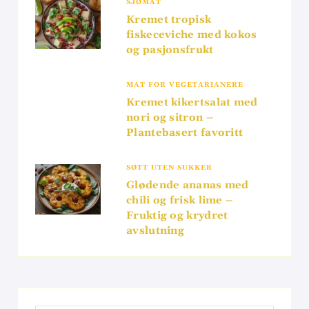
SJØMAT
Kremet tropisk
fiskeceviche med kokos
og pasjonsfrukt
MAT FOR VEGETARIANERE
Kremet kikertsalat med
nori og sitron –
Plantebasert favoritt
SØTT UTEN SUKKER
Glødende ananas med
chili og frisk lime –
Fruktig og krydret
avslutning