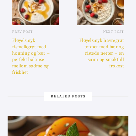
PREV POST
NEXT POST
Fløyelsmyk
Fløyelsmyk havregrøt
rismelkgrøt med
toppet med bær og
honning og bær –
ristede nøtter – en
perfekt balanse
sunn og smakfull
mellom sødme og
frokost
friskhet
RELATED POSTS