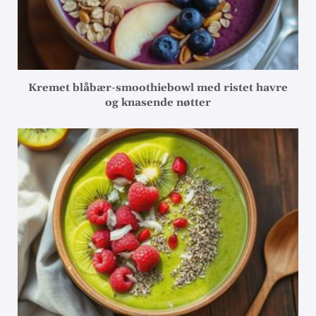
Kremet blåbær-smoothiebowl med ristet havre
og knasende nøtter