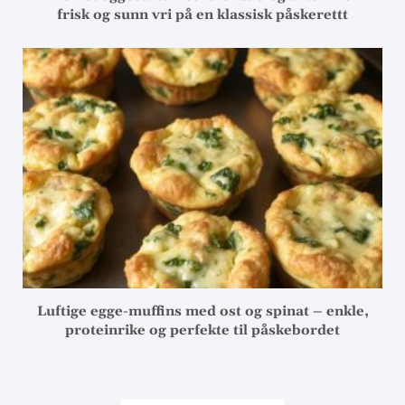
frisk og sunn vri på en klassisk påskerettt
Luftige egge-muffins med ost og spinat – enkle,
proteinrike og perfekte til påskebordet