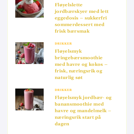
Fløyelslette
jordbærskyer med lett
eggedosis – sukkerfri
sommerdessert med
frisk bærsmak
DRIKKER
Fløyelsmyk
bringebærsmoothie
med havre og kokos –
frisk, næringsrik og
naturlig søt
DRIKKER
Fløyelsmyk jordbær- og
banansmoothie med
havre og mandelmelk –
næringsrik start på
dagen