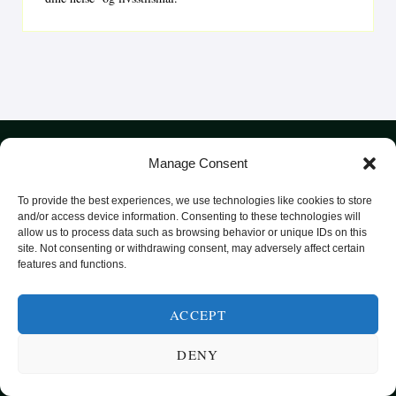
Manage Consent
To provide the best experiences, we use technologies like cookies to store
and/or access device information. Consenting to these technologies will
allow us to process data such as browsing behavior or unique IDs on this
SUNN MAT FRA HELE VERDEN
site. Not consenting or withdrawing consent, may adversely affect certain
features and functions.
KATEGORIER
SMARTE MATVALG
OM
POPULÆRE OPPSKRIFTER
ACCEPT
FROKOST
HOVEDRETTER
DENY
PASTA