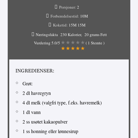
Porsjoner:
2
Forberedelsestid:
10M
Koketid:
15M
15M
Næringsfakta
230 Kalorier
20 grams Fett
Vurdering
5.0
/5
(
1
Stemte )
INGREDIENSER:
Grøt:
2 dl havregryn
4 dl melk (valgfri type, f.eks. havremelk)
1 dl vann
2 ss usøtet kakaopulver
1 ss honning eller lønnesirup