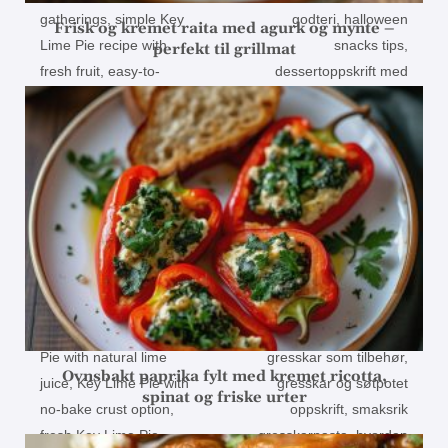
Frisk og kremet raita med agurk og mynte –
perfekt til grillmat
Ovnsbakt paprika fylt med kremet ricotta,
spinat og friske urter