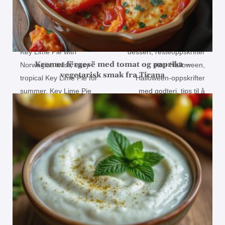
Kremet fërgesë med tomat og paprika –
vegetarisk smak fra Tirana