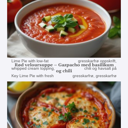
Rød veloursuppe – Gazpacho med basilikum
og chili