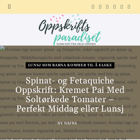
F
X
I
P
R
T
a
(
n
i
e
e
c
T
s
n
d
l
e
w
t
t
d
e
b
i
a
e
i
g
LUNSJ SOM BARNA KOMMER TIL Å ELSKE
o
t
g
r
t
r
Spinat- og Fetaquiche
Oppskrift: Kremet Pai Med
o
t
r
e
a
Soltørkede Tomater –
k
e
a
s
m
Perfekt Middag eller Lunsj
r
m
t
BY
NAINA
)