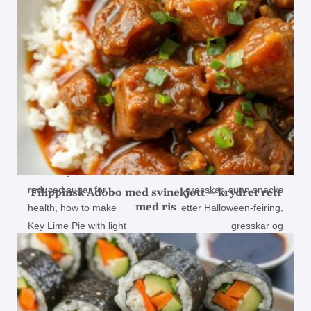
Filippinsk Adobo med svinekjøtt – krydret rett
med ris