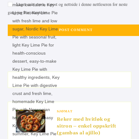
Lagre mitt navn, e-post og nettside i denne nettleseren for neste
gang jeg kommenterer.
SJØMAT
Reker med hvitløk og
sitron – enkel oppskrift
(gambas al ajillo)