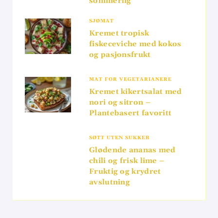
sommerlig
SJØMAT
Kremet tropisk
fiskeceviche med kokos
og pasjonsfrukt
MAT FOR VEGETARIANERE
Kremet kikertsalat med
nori og sitron –
Plantebasert favoritt
SØTT UTEN SUKKER
Glødende ananas med
chili og frisk lime –
Fruktig og krydret
avslutning