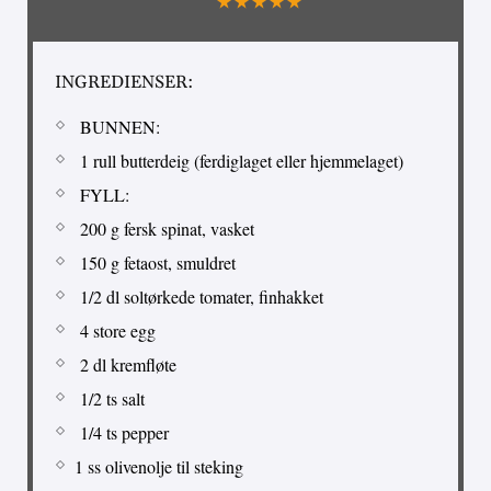
INGREDIENSER:
BUNNEN:
1 rull butterdeig (ferdiglaget eller hjemmelaget)
FYLL:
200 g fersk spinat, vasket
150 g fetaost, smuldret
1/2 dl soltørkede tomater, finhakket
4 store egg
2 dl kremfløte
1/2 ts salt
1/4 ts pepper
1 ss olivenolje til steking