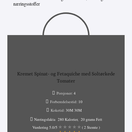
næringsstoffer
Kremet Spinat- og Fetaquiche med Soltørkede
Tomater
Porsjoner:
4
Forberedelsestid:
10
Koketid:
30M
30M
Næringsfakta
280 Kalorier
20 grams Fett
Vurdering
5.0
/5
(
2
Stemte )