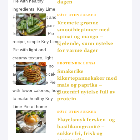
dagen
SØTT UTEN SUKKER
Kremete grønne
smoothiepinner med
spinat og mango –
kjølende, sunn nytelse
for varme dager
PROTEINRIK LUNSJ
Smaksrike
kikertepannekaker med
mais og paprika –
glutenfri nytelse full av
protein
SØTT UTEN SUKKER
Fløyelsmyk fersken- og
basilikumgranité –
sukkerfri, frisk og