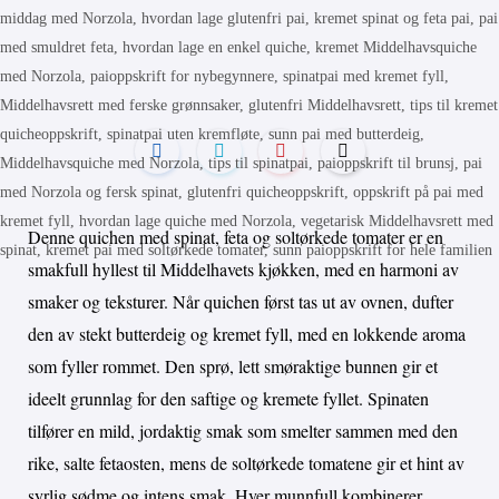
Denne quichen med spinat, feta og soltørkede tomater er en
smakfull hyllest til Middelhavets kjøkken, med en harmoni av
smaker og teksturer. Når quichen først tas ut av ovnen, dufter
den av stekt butterdeig og kremet fyll, med en lokkende aroma
som fyller rommet. Den sprø, lett smøraktige bunnen gir et
ideelt grunnlag for den saftige og kremete fyllet. Spinaten
tilfører en mild, jordaktig smak som smelter sammen med den
rike, salte fetaosten, mens de soltørkede tomatene gir et hint av
syrlig sødme og intens smak. Hver munnfull kombinerer