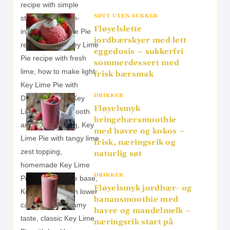
SØTT UTEN SUKKER
Fløyelslette
jordbærskyer med lett
eggedosis – sukkerfri
sommerdessert med
frisk bærsmak
DRIKKER
Fløyelsmyk
bringebærsmoothie
med havre og kokos –
frisk, næringsrik og
naturlig søt
DRIKKER
Fløyelsmyk jordbær- og
banansmoothie med
havre og mandelmelk –
næringsrik start på