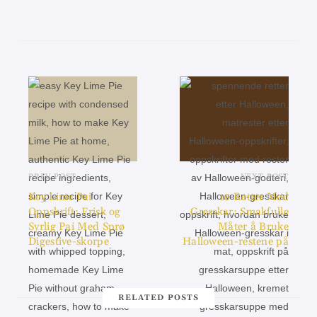
PREV POST
NEXT POST
Key Lime Pai
10 Retter Med
Oppskrift: Frisk og
Gresskar: Smakfulle
Syrlig Pai Med Sprø
Måter å Bruke
Digestive-skorpe
Halloween-restene på
RELATED POSTS