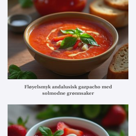
Fløyelsmyk andalusisk gazpacho med
solmodne grønnsaker