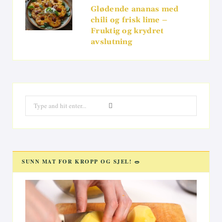
Glødende ananas med
chili og frisk lime –
Fruktig og krydret
avslutning
Search
for:
SUNN MAT FOR KROPP OG SJEL! 🥗
Videoavspiller