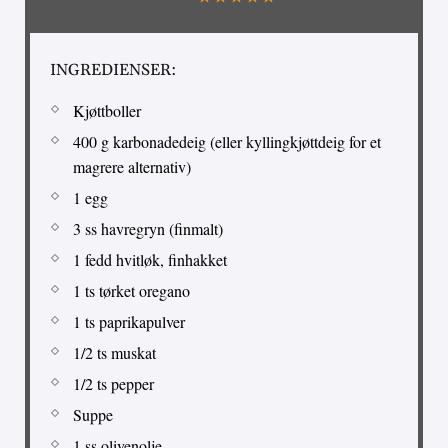
INGREDIENSER:
Kjøttboller
400 g karbonadedeig (eller kyllingkjøttdeig for et
magrere alternativ)
1 egg
3 ss havregryn (finmalt)
1 fedd hvitløk, finhakket
1 ts tørket oregano
1 ts paprikapulver
1/2 ts muskat
1/2 ts pepper
Suppe
1 ss olivenolje