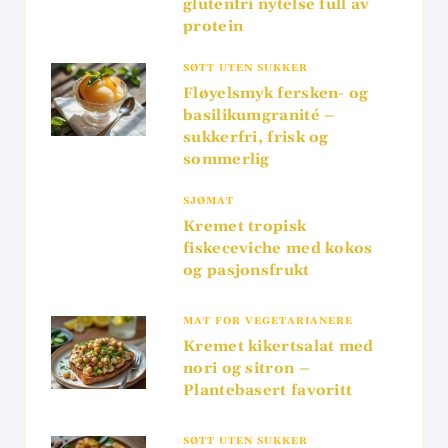
glutenfri nytelse full av
protein
SØTT UTEN SUKKER
Fløyelsmyk fersken- og
basilikumgranité –
sukkerfri, frisk og
sommerlig
SJØMAT
Kremet tropisk
fiskeceviche med kokos
og pasjonsfrukt
MAT FOR VEGETARIANERE
Kremet kikertsalat med
nori og sitron –
Plantebasert favoritt
SØTT UTEN SUKKER