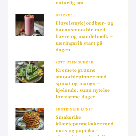
naturlig søt
DRIKKER
Fløyelsmyk jordbær- og
banansmoothie med
havre og mandelmelk –
næringsrik start på
dagen
SØTT UTEN SUKKER
Kremete grønne
smoothiepinner med
spinat og mango –
kjølende, sunn nytelse
for varme dager
PROTEINRIK LUNSJ
Smaksrike
kikertepannekaker med
mais og paprika –