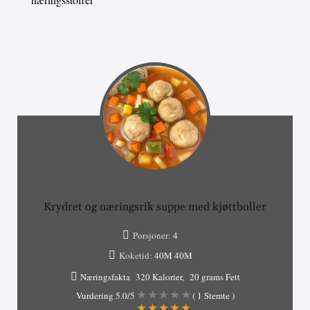
Krydret og næringsrik suppe med kjøttboller
Porsjoner:
4
Koketid:
40M
40M
Næringsfakta
320 Kalorier
20 grams Fett
Vurdering
5.0
/5
(
1
Stemte )