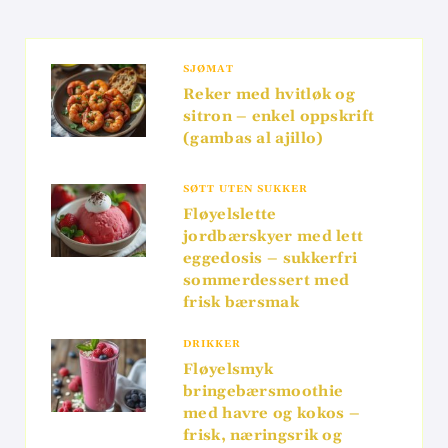
SJØMAT
Reker med hvitløk og
sitron – enkel oppskrift
(gambas al ajillo)
SØTT UTEN SUKKER
Fløyelslette
jordbærskyer med lett
eggedosis – sukkerfri
sommerdessert med
frisk bærsmak
DRIKKER
Fløyelsmyk
bringebærsmoothie
med havre og kokos –
frisk, næringsrik og