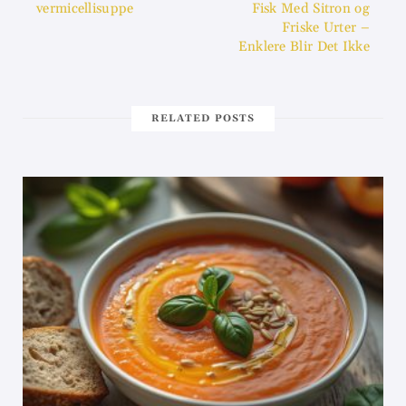
vermicellisuppe
Fisk Med Sitron og
Friske Urter –
Enklere Blir Det Ikke
RELATED POSTS