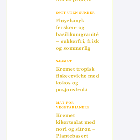
SØTT UTEN SUKKER
Fløyelsmyk
fersken- og
basilikumgranité
– sukkerfri, frisk
og sommerlig
SJØMAT
Kremet tropisk
fiskeceviche med
kokos og
pasjonsfrukt
MAT FOR
VEGETARIANERE
Kremet
kikertsalat med
nori og sitron –
Plantebasert