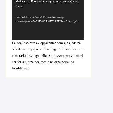
Videoavspiller
Media error: Format(s) not supported or source(s) not
found
Last ned fil: https://oppskriftsparadiset.no/wp-
content/uploads/2024/12/GR44GTW1P3TYAAMZ.mp4?_=1
La deg inspirere av oppskrifter som gir glede på
tallerkenen og styrke i hverdagen. Enten du er ute
etter raske løsninger eller vil prøve noe nytt, er vi
her for å hjelpe deg med å nå dine helse- og
livsstilsmål.”