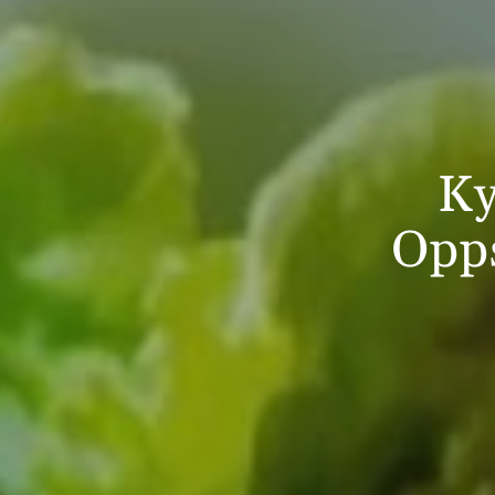
Ky
Opps