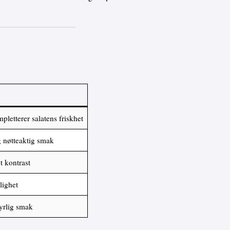
letterer salatens friskhet
g nøtteaktig smak
t kontrast
rlighet
syrlig smak