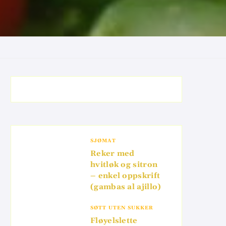
SJØMAT
Reker med
hvitløk og sitron
– enkel oppskrift
(gambas al ajillo)
SØTT UTEN SUKKER
Fløyelslette