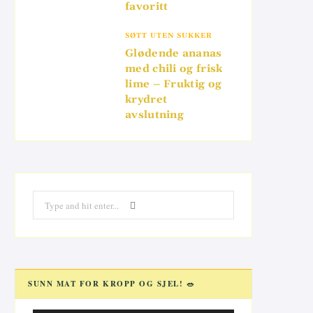
favoritt
SØTT UTEN SUKKER
Glødende ananas
med chili og frisk
lime – Fruktig og
krydret
avslutning
Search
for:
SUNN MAT FOR KROPP OG SJEL! 🥗