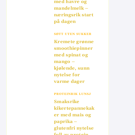
med havre og
mandelmelk –
næringsrik start
på dagen
SØTT UTEN SUKKER
Kremete grønne
smoothiepinner
med spinat og
mango –
kjølende, sunn
nytelse for
varme dager
PROTEINRIK LUNSJ
Smaksrike
kikertepannekak
er med mais og
paprika –
glutenfri nytelse
full av protein