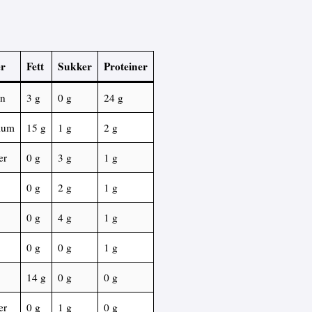
er
Fett
Sukker
Proteiner
rn
3 g
0 g
24 g
lium
15 g
1 g
2 g
er
0 g
3 g
1 g
0 g
2 g
1 g
0 g
4 g
1 g
0 g
0 g
1 g
14 g
0 g
0 g
er
0 g
1 g
0 g