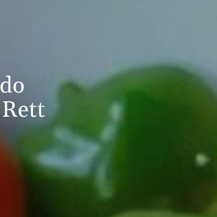
ado
 Rett