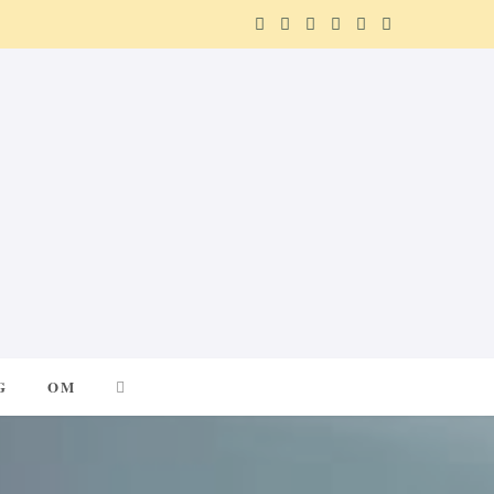
F
X
I
P
R
T
a
(
n
i
e
e
c
T
s
n
d
l
e
w
t
t
d
e
b
i
a
e
i
g
o
t
g
r
t
r
o
t
r
e
a
k
e
a
s
m
G
OM
r
m
t
)