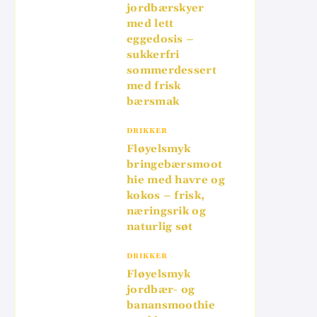
jordbærskyer
med lett
eggedosis –
sukkerfri
sommerdessert
med frisk
bærsmak
DRIKKER
Fløyelsmyk
bringebærsmoot
hie med havre og
kokos – frisk,
næringsrik og
naturlig søt
DRIKKER
Fløyelsmyk
jordbær- og
banansmoothie