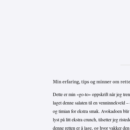
Min erfaring, tips og minner om rett
Dette er min «go-to» oppskrift når jeg tre
laget denne salaten til en venninnekveld – 
og timian for ekstra smak. Avokadoen blir 
lyst på litt ekstra crunch, tilsetter jeg rist
denne retten er å lage, og hvor vakker den 