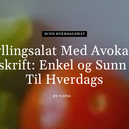
SUNN HVERDAGSMAT
llingsalat Med Avok
krift: Enkel og Sunn
Til Hverdags
BY
NAINA