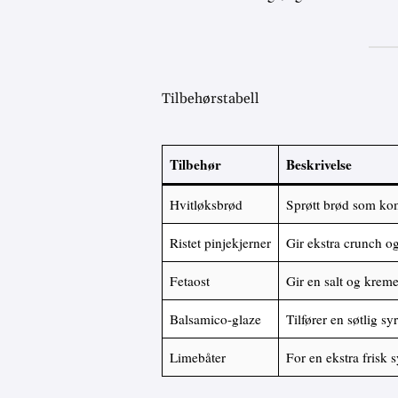
Tilbehørstabell
Tilbehør
Beskrivelse
Hvitløksbrød
Sprøtt brød som komp
Ristet pinjekjerner
Gir ekstra crunch o
Fetaost
Gir en salt og kreme
Balsamico-glaze
Tilfører en søtlig sy
Limebåter
For en ekstra frisk 