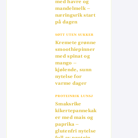
med havre og
mandelmelk –
næringsrik start
på dagen
SØTT UTEN SUKKER
Kremete grønne
smoothiepinner
med spinat og
mango –
kjølende, sunn
nytelse for
varme dager
PROTEINRIK LUNSJ
Smaksrike
kikertepannekak
er med mais og
paprika –
glutenfri nytelse
full av protein