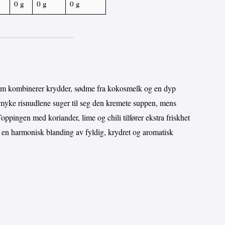
0 g
0 g
0 g
om kombinerer krydder, sødme fra kokosmelk og en dyp
e myke risnudlene suger til seg den kremete suppen, mens
Toppingen med koriander, lime og chili tilfører ekstra friskhet
r en harmonisk blanding av fyldig, krydret og aromatisk