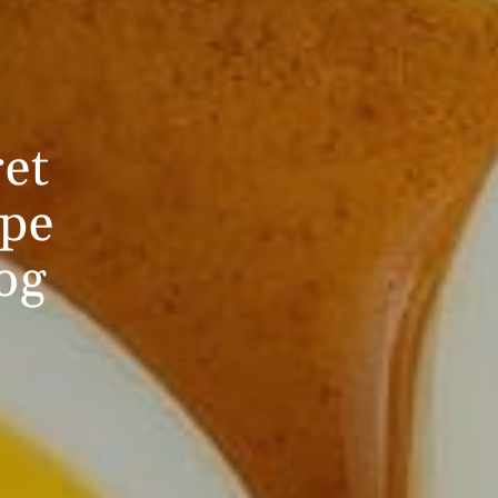
ret
ppe
og