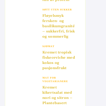
SØTT UTEN SUKKER
Fløyelsmyk
fersken- og
basilikumgranité
– sukkerfri, frisk
og sommerlig
SJØMAT
Kremet tropisk
fiskeceviche med
kokos og
pasjonsfrukt
MAT FOR
VEGETARIANERE
Kremet
kikertsalat med
nori og sitron –
Plantebasert