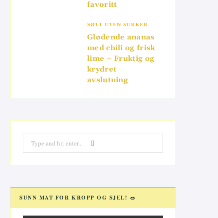
favoritt
SØTT UTEN SUKKER
Glødende ananas
med chili og frisk
lime – Fruktig og
krydret
avslutning
Search
for:
SUNN MAT FOR KROPP OG SJEL! 🥗