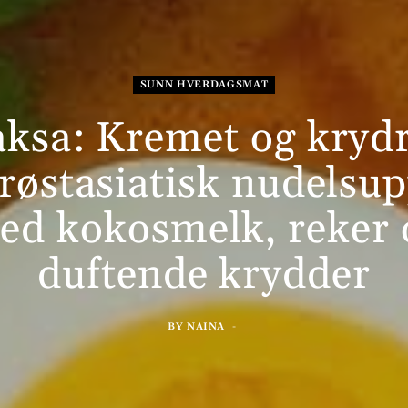
SUNN HVERDAGSMAT
ksa: Kremet og kryd
røstasiatisk nudelsu
ed kokosmelk, reker 
duftende krydder
BY
NAINA