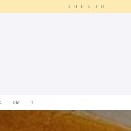
F
X
I
P
R
T
a
(
n
i
e
e
c
T
s
n
d
l
e
w
t
t
d
e
b
i
a
e
i
g
o
t
g
r
t
r
o
t
r
e
a
k
e
a
s
m
G
OM
r
m
t
)