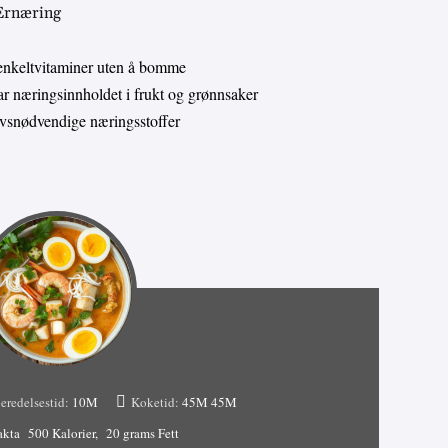
 Ernæring
enkeltvitaminer uten å bomme
 næringsinnholdet i frukt og grønnsaker
livsnødvendige næringsstoffer
eredelsestid:
10M
Koketid:
45M
45M
akta
500 Kalorier
20 grams Fett