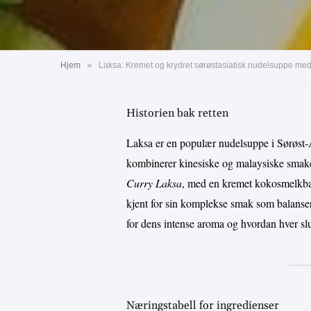
»
Hjem
Laksa: Kremet og krydret sørøstasiatisk nudelsuppe med
Historien bak retten
Laksa er en populær nudelsuppe i Sørøst-A
kombinerer kinesiske og malaysiske smaker
Curry Laksa
, med en kremet kokosmelkb
kjent for sin komplekse smak som balansere
for dens intense aroma og hvordan hver sl
Næringstabell for ingredienser