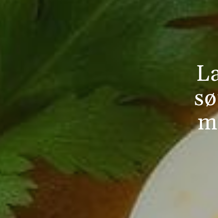
La
sø
m