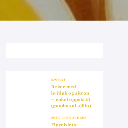
SJØMAT
Reker med
hvitløk og sitron
– enkel oppskrift
(gambas al ajillo)
SØTT UTEN SUKKER
Fløyelslette