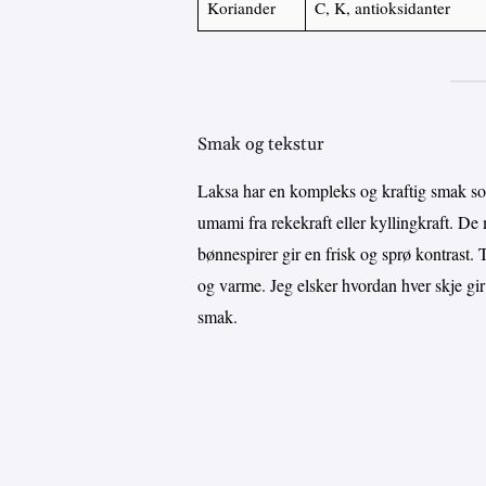
Koriander
C, K, antioksidanter
Smak og tekstur
Laksa har en kompleks og kraftig smak s
umami fra rekekraft eller kyllingkraft. D
bønnespirer gir en frisk og sprø kontrast. 
og varme. Jeg elsker hvordan hver skje gi
smak.