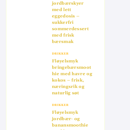
jordbærskyer
med lett
eggedosis –
sukkerfri
sommerdessert
med frisk
bærsmak
DRIKKER
Fløyelsmyk
bringebærsmoot
hie med havre og
kokos – frisk,
næringsrik og
naturlig søt
DRIKKER
Fløyelsmyk
jordbær- og
banansmoothie