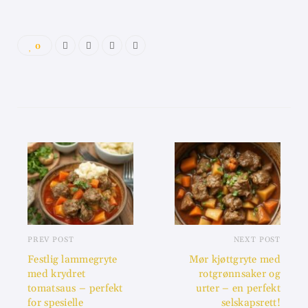
0
PREV POST
NEXT POST
Festlig lammegryte
Mør kjøttgryte med
med krydret
rotgrønnsaker og
tomatsaus – perfekt
urter – en perfekt
for spesielle
selskapsrett!