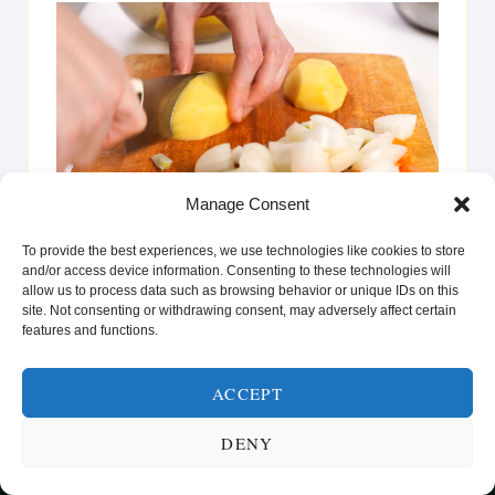
Videoavspiller
00:00
00:25
Manage Consent
La deg inspirere av oppskrifter som gir glede på tallerkenen
To provide the best experiences, we use technologies like cookies to store
og styrke i hverdagen. Enten du er ute etter raske løsninger
and/or access device information. Consenting to these technologies will
eller vil prøve noe nytt, er vi her for å hjelpe deg med å nå
allow us to process data such as browsing behavior or unique IDs on this
site. Not consenting or withdrawing consent, may adversely affect certain
dine helse- og livsstilsmål.”
features and functions.
ACCEPT
DENY