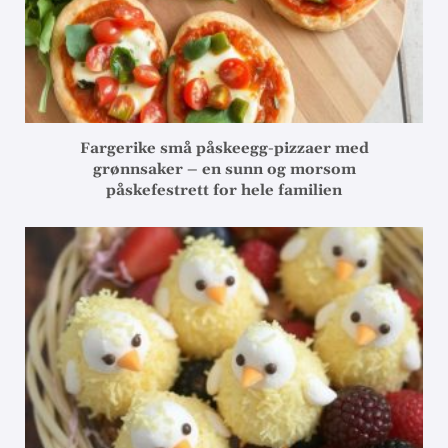
Fargerike små påskeegg-pizzaer med
grønnsaker – en sunn og morsom
påskefestrett for hele familien