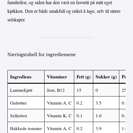
familiefest, og siden har den vært en favoritt på mitt eget
kjøkken. Den er både smakfull og enkel å lage, selv til større
selskaper.
Næringstabell for ingrediensene
Ingrediens
Vitaminer
Fett (g)
Sukker (g)
Prote
Lammekjøtt
Jern, B12
15
0
25
Gulrøtter
Vitamin A, C
0.2
3.5
0.9
Sellerirot
Vitamin K, C
0.1
1.0
0.4
Hakkede tomater
Vitamin A, C
0.2
3.9
1.0