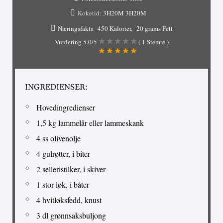
Koketid:
3H20M
3H20M
Næringsfakta
450 Kalorier
20 grams Fett
Vurdering
5.0
/5
(
1
Stemte )
INGREDIENSER:
Hovedingredienser
1,5 kg lammelår eller lammeskank
4 ss olivenolje
4 gulrøtter, i biter
2 selleristilker, i skiver
1 stor løk, i båter
4 hvitløksfedd, knust
3 dl grønnsaksbuljong