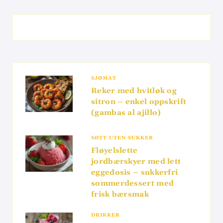
SJØMAT
Reker med hvitløk og
sitron – enkel oppskrift
(gambas al ajillo)
SØTT UTEN SUKKER
Fløyelslette
jordbærskyer med lett
eggedosis – sukkerfri
sommerdessert med
frisk bærsmak
DRIKKER