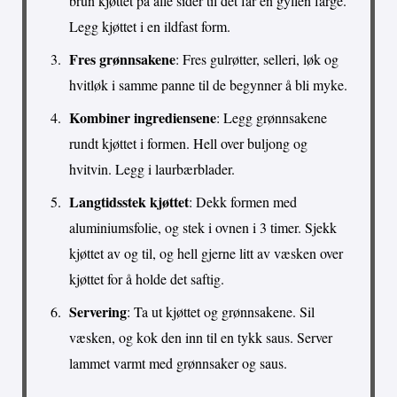
brun kjøttet på alle sider til det får en gyllen farge.
Legg kjøttet i en ildfast form.
Fres grønnsakene
: Fres gulrøtter, selleri, løk og
hvitløk i samme panne til de begynner å bli myke.
Kombiner ingrediensene
: Legg grønnsakene
rundt kjøttet i formen. Hell over buljong og
hvitvin. Legg i laurbærblader.
Langtidsstek kjøttet
: Dekk formen med
aluminiumsfolie, og stek i ovnen i 3 timer. Sjekk
kjøttet av og til, og hell gjerne litt av væsken over
kjøttet for å holde det saftig.
Servering
: Ta ut kjøttet og grønnsakene. Sil
væsken, og kok den inn til en tykk saus. Server
lammet varmt med grønnsaker og saus.