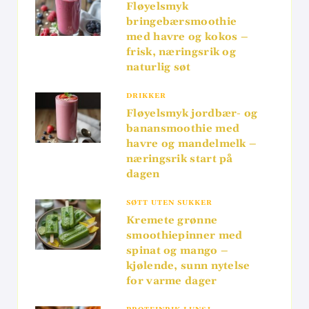
Fløyelsmyk
bringebærsmoothie
med havre og kokos –
frisk, næringsrik og
naturlig søt
DRIKKER
Fløyelsmyk jordbær- og
banansmoothie med
havre og mandelmelk –
næringsrik start på
dagen
SØTT UTEN SUKKER
Kremete grønne
smoothiepinner med
spinat og mango –
kjølende, sunn nytelse
for varme dager