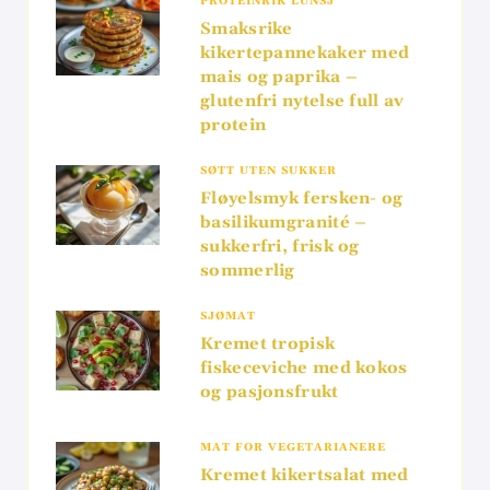
PROTEINRIK LUNSJ
Smaksrike
kikertepannekaker med
mais og paprika –
glutenfri nytelse full av
protein
SØTT UTEN SUKKER
Fløyelsmyk fersken- og
basilikumgranité –
sukkerfri, frisk og
sommerlig
SJØMAT
Kremet tropisk
fiskeceviche med kokos
og pasjonsfrukt
MAT FOR VEGETARIANERE
Kremet kikertsalat med