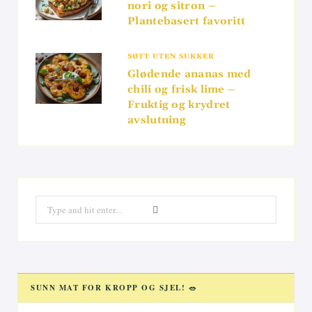
nori og sitron –
Plantebasert favoritt
SØTT UTEN SUKKER
Glødende ananas med
chili og frisk lime –
Fruktig og krydret
avslutning
Search
for:
SUNN MAT FOR KROPP OG SJEL! 🥗