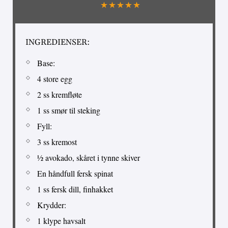
INGREDIENSER:
Base:
4 store egg
2 ss kremfløte
1 ss smør til steking
Fyll:
3 ss kremost
½ avokado, skåret i tynne skiver
En håndfull fersk spinat
1 ss fersk dill, finhakket
Krydder:
1 klype havsalt