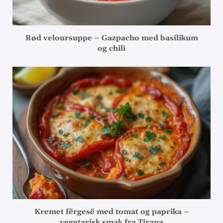
Rød veloursuppe – Gazpacho med basilikum
og chili
Kremet fërgesë med tomat og paprika –
vegetarisk smak fra Tirana