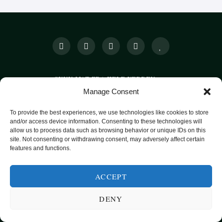
SUNN MAT FRA HELE VERDEN
Manage Consent
KATEGORIER
SMARTE MATVALG
OM
POPULÆRE OPPSKRIFTER
To provide the best experiences, we use technologies like cookies to store
and/or access device information. Consenting to these technologies will
FROKOST
allow us to process data such as browsing behavior or unique IDs on this
site. Not consenting or withdrawing consent, may adversely affect certain
HOVEDRETTER
features and functions.
PASTA
SUPPER
ACCEPT
EKSOTISKE SMAKER
DENY
MAT FOR VEGETARIANERE