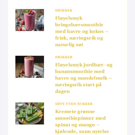
DRIKKER
Fløyelsmyk
bringebærsmoothie
med havre og kokos –
frisk, næringsrik og
naturlig søt
DRIKKER
Fløyelsmyk jordbær- og
banansmoothie med
havre og mandelmelk –
næringsrik start på
dagen
SØTT UTEN SUKKER
Kremete grønne
smoothiepinner med
spinat og mango –
kjølende, sunn nytelse