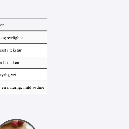
ser
t og syrlighet
ast i tekstur
n i smaken
syrlig vri
r en naturlig, mild sødme