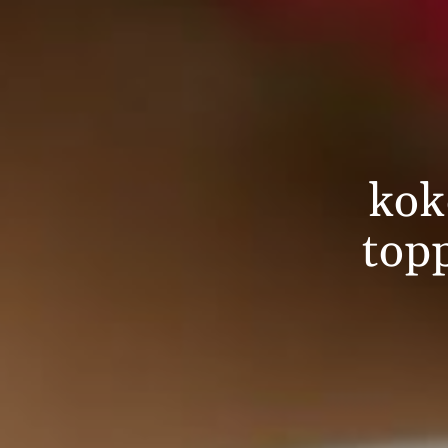
kok
top