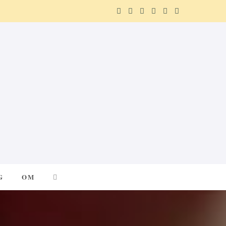
F
X
I
P
R
T
a
(
n
i
e
e
c
T
s
n
d
l
e
w
t
t
d
e
b
i
a
e
i
g
o
t
g
r
t
r
o
t
r
e
a
k
e
a
s
m
G
OM
r
m
t
)