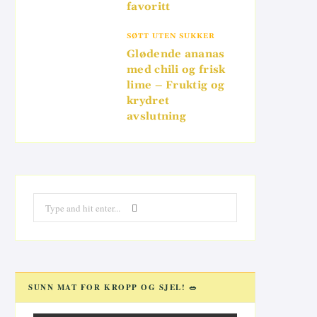
favoritt
SØTT UTEN SUKKER
Glødende ananas
med chili og frisk
lime – Fruktig og
krydret
avslutning
Search
for:
SUNN MAT FOR KROPP OG SJEL! 🥗