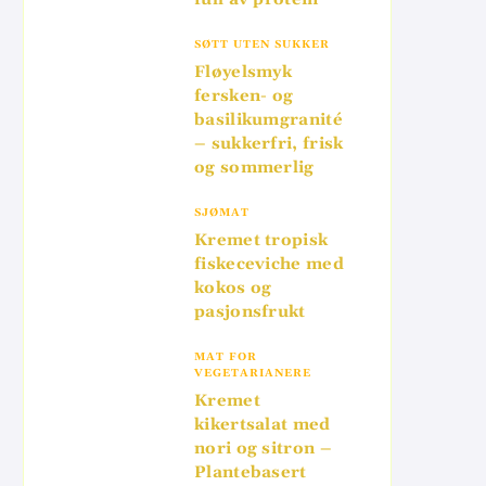
SØTT UTEN SUKKER
Fløyelsmyk
fersken- og
basilikumgranité
– sukkerfri, frisk
og sommerlig
SJØMAT
Kremet tropisk
fiskeceviche med
kokos og
pasjonsfrukt
MAT FOR
VEGETARIANERE
Kremet
kikertsalat med
nori og sitron –
Plantebasert