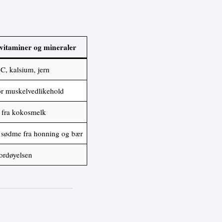
 vitaminer og mineraler
C, kalsium, jern
or muskelvedlikehold
t fra kokosmelk
 sødme fra honning og bær
fordøyelsen