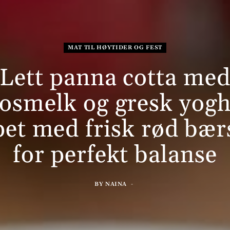
MAT TIL HØYTIDER OG FEST
Lett panna cotta me
osmelk og gresk yogh
pet med frisk rød bær
for perfekt balanse
BY
NAINA