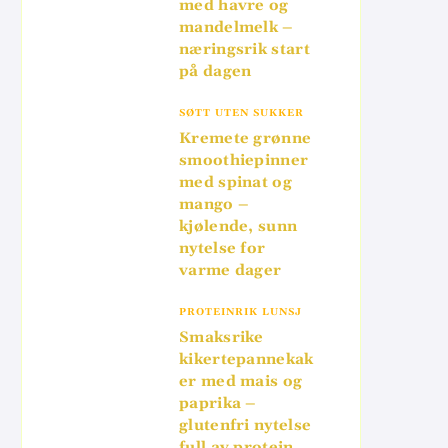
med havre og
mandelmelk –
næringsrik start
på dagen
SØTT UTEN SUKKER
Kremete grønne
smoothiepinner
med spinat og
mango –
kjølende, sunn
nytelse for
varme dager
PROTEINRIK LUNSJ
Smaksrike
kikertepannekak
er med mais og
paprika –
glutenfri nytelse
full av protein