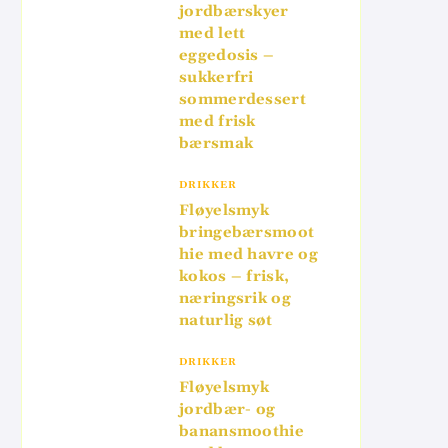
jordbærskyer
med lett
eggedosis –
sukkerfri
sommerdessert
med frisk
bærsmak
DRIKKER
Fløyelsmyk
bringebærsmoot
hie med havre og
kokos – frisk,
næringsrik og
naturlig søt
DRIKKER
Fløyelsmyk
jordbær- og
banansmoothie