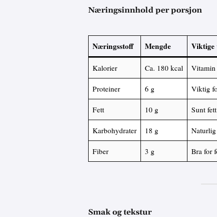
Næringsinnhold per porsjon
Næringsstoff
Mengde
Viktige
Kalorier
Ca. 180 kcal
Vitamin 
Proteiner
6 g
Viktig f
Fett
10 g
Sunt fet
Karbohydrater
18 g
Naturlig
Fiber
3 g
Bra for 
Smak og tekstur