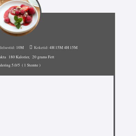
delsestid:
10M
Koketid:
4H 15M
4H 15M
akta
180 Kalorier
20 grams Fett
dering
5.0
/5
(
1
Stemte )