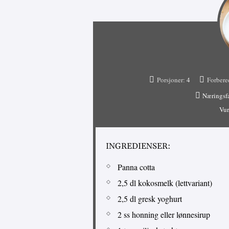
Porsjoner:
4
Forbere
Næringsf
Vur
INGREDIENSER:
Panna cotta
2,5 dl kokosmelk (lettvariant)
2,5 dl gresk yoghurt
2 ss honning eller lønnesirup