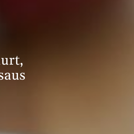
d
urt,
saus